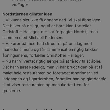
Hallager
Målretning
Funktionalitet
Nordstjernen glimter igen
Absolut nødvendige cookies muliggør
hjemmesidens grundlæggende funktionalitet
– Vi kunne slet ikke få armene ned. Vi skal åbne igen.
såsom brugerlogin og kontoadministration.
Det bliver så dejligt, og vi er bare klar, fortæller
Hjemmesiden kan ikke bruges korrekt uden de
absolut nødvendige cookies.
Christoffer Hallager, der har forpagtet Nordstjernen
sammen med Michaell Pedersen.
Udbyder
/
Navn
Udløbsdato
B
Domæne
– Vi kører på med fuld skrue fra på onsdag med
pys_session_limit
.blokhus.dk
59 minutter
D
månedens menu og får sammensat en rigtig lækker
57
b
åbningsmenu, fortæller Christoffer Hallager.
sekunder
b
m
– Nu har vi ventet rigtig længe på at få lov til at åbne.
b
u
Det har været kedeligt, men vi har brugt tiden på at få
s
s
malet hele restauranten og foretaget ændringer ved
i
indgangen og i garderoben, fortæller han og glæder sig
g
d
til at viser restauranten og menukortet frem for
f
h
gæsterne.
y
f
m
t