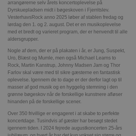
arrangørerne selv årets koncertoplevelse på
Dyrskuepladsen midt i bøgeskoven i Fjerritslev.
VesterhavsRock anno 2025 løber af stablen fredag og
lørdag den 1. og 2. august. Det er en musikoplevelse
med et bredt og varieret program, der er henvendt til alle
aldersgrupper.
Nogle af dem, der er på plakaten i år, er Jung, Suspekt,
Uro, Blæst og Mumle, men også Michael Learns to
Rock, Martin Kanstrup, Johnny Madsen Jam og Thor
Farlov skal være med til sikre gæsterne en fantastisk
oplevelse. Igennem de to dage er der derfor lagt op til
masser af god musik og en hyggelig stemning i den
grønne bøgeskov når de forskellige kunstnere afløser
hinanden på de forskellige scener.
Over 350 frivillige er engageret i at skabe to perfekte
koncertdage. Tusindvis af gæster har besøgt stedet
igennem tiden. I 2024 fejrede augustkoncerten 25-års
jubilæum, og hvert år har det kun vokset sig større og