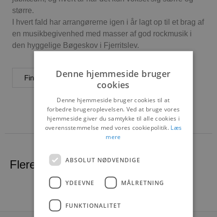
større.
I hvert fald har arrangørerne igen i år lagt op til et brag af
en musikbegivenhed med masser af god rockmusik i
den hyggelige Bøgeskov i Fjerritslev.
Denne hjemmeside bruger
Find flere events her
cookies
Denne hjemmeside bruger cookies til at
forbedre brugeroplevelsen. Ved at bruge vores
hjemmeside giver du samtykke til alle cookies i
overensstemmelse med vores cookiepolitik.
Læs
mere
ABSOLUT NØDVENDIGE
Flere nyheder
YDEEVNE
MÅLRETNING
FUNKTIONALITET