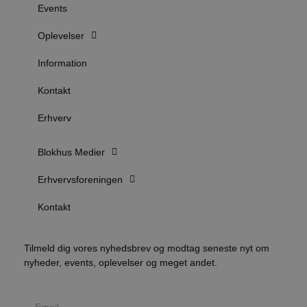
sekunder
b
Events
b
u
Oplevelser
s
s
i
Information
g
d
f
Kontakt
f
Erhverv
m
t
Blokhus Medier
PHPSESSID
Session
PHP.net
g
blokhus.dk
a
Erhvervsforeningen
b
s
e
Kontakt
i
d
v
Tilmeld dig vores nyhedsbrev og modtag seneste nyt om
b
D
nyheder, events, oplevelser og meget andet.
e
g