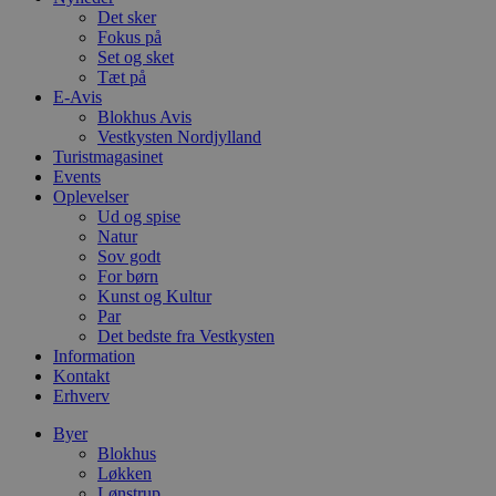
a
Det sker
b
s
Fokus på
e
Set og sket
i
Tæt på
d
E-Avis
o
v
Blokhus Avis
b
Vestkysten Nordjylland
D
Turistmagasinet
e
g
Events
n
Oplevelser
h
Ud og spise
b
Natur
s
w
Sov godt
e
For børn
e
Kunst og Kultur
o
l
Par
e
Det bedste fra Vestkysten
m
Information
Kontakt
CookieScriptConsent
4 uger 2
D
CookieScript
dage
b
blokhus.dk
Erhverv
C
S
Byer
t
Blokhus
h
p
Løkken
s
Lønstrup