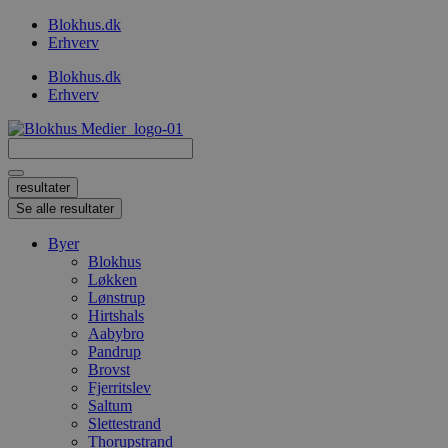
Videre
Blokhus.dk
til
Erhverv
indhold
Blokhus.dk
Erhverv
Search
...
resultater
Se alle resultater
Byer
Blokhus
Løkken
Lønstrup
Hirtshals
Aabybro
Pandrup
Brovst
Fjerritslev
Saltum
Slettestrand
Thorupstrand