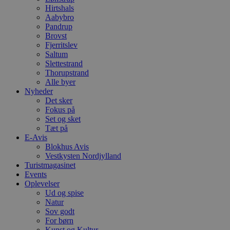
b
Hirtshals
e
Aabybro
a
S
Pandrup
c
Brovst
f
Fjerritslev
k
Saltum
pys_start_session
.blokhus.dk
Session
D
Slettestrand
b
Thorupstrand
o
Alle byer
b
t
Nyheder
d
Det sker
g
Fokus på
h
o
Set og sket
e
Tæt på
h
E-Avis
ti
Blokhus Avis
VISITOR_PRIVACY_METADATA
5 måneder
D
YouTube
Vestkysten Nordjylland
4 uger
b
.youtube.com
Turistmagasinet
g
Events
b
Oplevelser
s
p
Ud og spise
f
Natur
i
Sov godt
w
r
For børn
p
Kunst og Kultur