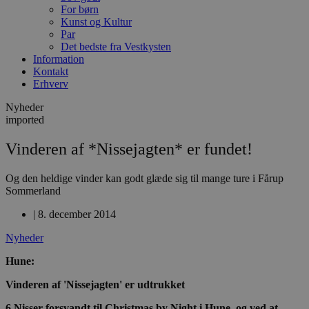
For børn
Kunst og Kultur
Par
Det bedste fra Vestkysten
Information
Kontakt
Erhverv
Nyheder
imported
Vinderen af *Nissejagten* er fundet!
Og den heldige vinder kan godt glæde sig til mange ture i Fårup
Sommerland
|
8. december 2014
Nyheder
Hune:
Vinderen af 'Nissejagten' er udtrukket
6 Nisser forsvandt til Christmas by Night i Hune, og ved at