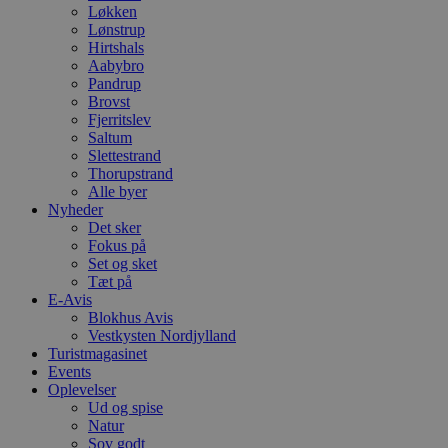
Løkken
Lønstrup
Hirtshals
Aabybro
Pandrup
Brovst
Fjerritslev
Saltum
Slettestrand
Thorupstrand
Alle byer
Nyheder
Det sker
Fokus på
Set og sket
Tæt på
E-Avis
Blokhus Avis
Vestkysten Nordjylland
Turistmagasinet
Events
Oplevelser
Ud og spise
Natur
Sov godt