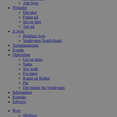
Alle byer
Nyheder
Det sker
Fokus på
Set og sket
Tæt på
E-Avis
Blokhus Avis
Vestkysten Nordjylland
Turistmagasinet
Events
Oplevelser
Ud og spise
Natur
Sov godt
For børn
Kunst og Kultur
Par
Det bedste fra Vestkysten
Information
Kontakt
Erhverv
Byer
Blokhus