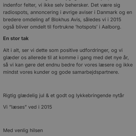
Navn
Udløbsdato
B
Domæne
indenfor felter, vi ikke selv behersker. Det være sig
radiospots, annoncering i øvrige aviser i Danmark og en
pys_session_limit
.blokhus.dk
59 minutter
D
57
b
bredere omdeling af Blokhus Avis, således vi i 2015
sekunder
b
m
også bliver omdelt til fortrukne ’hotspots’ i Aalborg.
b
u
En stor tak
s
s
i
Alt i alt, ser vi dette som positive udfordringer, og vi
g
d
glæder os allerede til at komme i gang med det nye år,
f
h
så vi kan gøre det endnu bedre for vores læsere og ikke
y
mindst vores kunder og gode samarbejdspartnere.
f
m
t
PHPSESSID
Session
C
PHP.net
g
blokhus.dk
Rigtig glædelig jul & et godt og lykkebringende nytår
a
b
s
Vi ”læses” ved i 2015
e
i
d
o
v
Med venlig hilsen
b
D