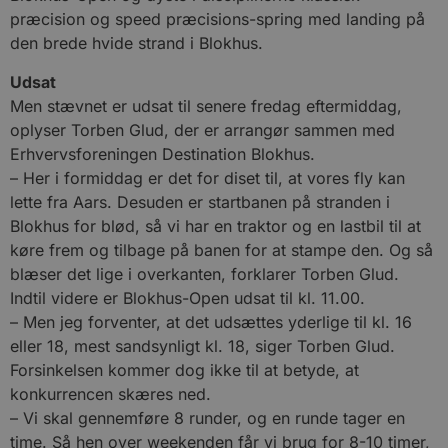
præcision og speed præcisions-spring med landing på
den brede hvide strand i Blokhus.
Udsat
Men stævnet er udsat til senere fredag eftermiddag,
oplyser Torben Glud, der er arrangør sammen med
Erhvervsforeningen Destination Blokhus.
– Her i formiddag er det for diset til, at vores fly kan
lette fra Aars. Desuden er startbanen på stranden i
Blokhus for blød, så vi har en traktor og en lastbil til at
køre frem og tilbage på banen for at stampe den. Og så
blæser det lige i overkanten, forklarer Torben Glud.
Indtil videre er Blokhus-Open udsat til kl. 11.00.
– Men jeg forventer, at det udsættes yderlige til kl. 16
eller 18, mest sandsynligt kl. 18, siger Torben Glud.
Forsinkelsen kommer dog ikke til at betyde, at
konkurrencen skæres ned.
– Vi skal gennemføre 8 runder, og en runde tager en
time. Så hen over weekenden får vi brug for 8-10 timer,