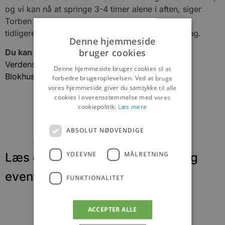
og vi kan nå at springe 3-4 timer alene i aften, siger
Torben Glud, der er regerende danske mester og
tidligere verdensmester i klassisk præcisionsspring.
Denne hjemmeside
bruger cookies
Du kan læse mere om stævnet her:
Verdens bedste hopper ud over Blokhus Strand ›
Denne hjemmeside bruger cookies til at
Blokhus Avis
forbedre brugeroplevelsen. Ved at bruge
vores hjemmeside giver du samtykke til alle
cookies i overensstemmelse med vores
cookiepolitik.
Læs mere
ABSOLUT NØDVENDIGE
YDEEVNE
MÅLRETNING
Læs om fantastiske oplevelser og
events
FUNKTIONALITET
ACCEPTER ALLE