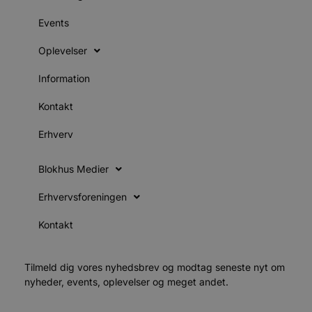
s
i
g
Events
d
f
h
Oplevelser
y
f
Information
m
t
Kontakt
PHPSESSID
Session
C
PHP.net
g
blokhus.dk
a
Erhverv
b
s
e
i
Blokhus Medier
d
o
v
Erhvervsforeningen
b
D
Kontakt
e
g
n
h
b
Tilmeld dig vores nyhedsbrev og modtag seneste nyt om
s
nyheder, events, oplevelser og meget andet.
w
e
e