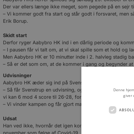
Der var ellers længe ikke meget, som pegede på en sejr t
– Vi kommer godt fra start og står godt i forsvaret, men 
Erik Borup.
Skidt start
Derfor ryger Aabybro HK ind i en dårlig periode og komm
– I pausen får vi talt om, at vi skal spille som et hold og 
Men Aabybro HK er 10 minutter inde i 2. halvleg stadig 
– Så er det som om, at de kommer i gang og begynder at sp
Udvisninger
Aabybro HK æder sig ind på Svenstrups forspring og komm
– Så får Svenstrup en udvisning, og vi scorer i overtalsspi
Denne hjemm
giver 
vi kan 6 mod 4 score til 26-28, fortæller Erik Borup.
– Vi vinder kampen og får gjort mange af de ting, vi har a
ABSOL
Udsat
Han ved ikke, hvornår det igen kommer i kamp for Aabybr
november som følge af Covid-19.