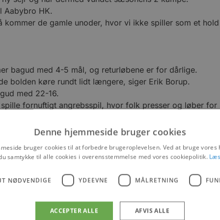
il Aabybro HK.
så kommer de gamle unoder, hvor vi ikke spiller som et hold
er bagud med 4-5 mål, og returløbene er for dårlige.
lade bolden køre rundt lidt længere, siger Erik Borup.
bagud med 22-16.
ille fornuftigt angrebsspil, hvor folk presser og løber for 
Denne hjemmeside bruger cookies
er også på 25-25 og endda foran 25-26, men 1 minut før ti
llet. Deres træne laver en fejl og får sat en markspiller fo
eside bruger cookies til at forbedre brugeroplevelsen. Ved at bruge vore
du samtykke til alle cookies i overensstemmelse med vores cookiepolitik.
Læs
ftalt, men vi skal holde op med unoderne, siger Erik Borup.
UT NØDVENDIGE
YDEEVNE
MÅLRETNING
FUN
o HK, da Dansk Håndbold Forbund har udsat alle kampe for 
ACCEPTER ALLE
AFVIS ALLE