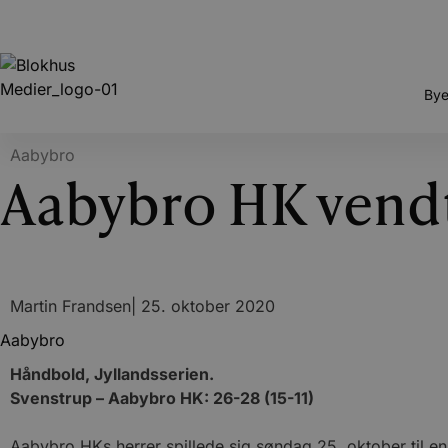
Bye
Aabybro
Aabybro HK vendte
Martin Frandsen
|
25. oktober 2020
Aabybro
Håndbold, Jyllandsserien.
Svenstrup – Aabybro HK: 26-28 (15-11)
Aabybro HKs herrer spillede sig søndag 25. oktober til 