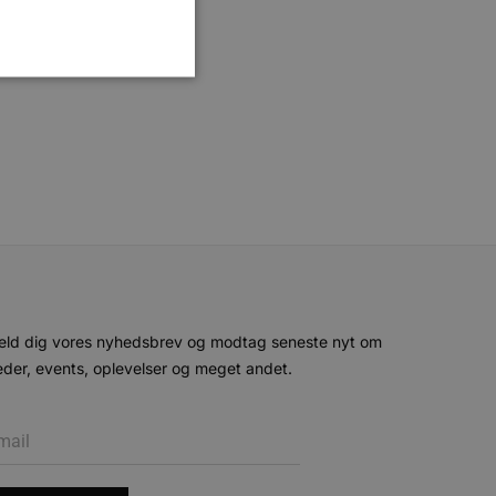
ministration. Hjemmesiden
e gange en bruger kan
given periode, der forsøger
misbrug af tjenester.
-sproget. Dette er en
eld dig vores nyhedsbrev og modtag seneste nyt om
 variabler for
enereret nummer, hvordan
der, events, oplevelser og meget andet.
n et godt eksempel er at
 siderne.
ten til at huske
nødvendigt, at Cookie-
 session tilstand, mens de