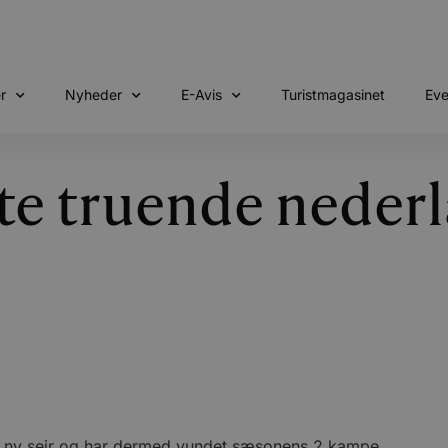
r
Nyheder
E-Avis
Turistmagasinet
Eve
 truende nederlag
en ny sejr og har dermed vundet sæsonens 2 kampe.