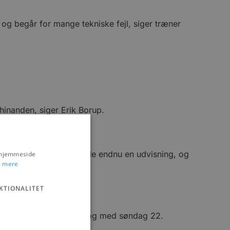
 og begår for mange tekniske fejl, siger træner
hinanden, siger Erik Borup.
d er stillingen 26-26.
r meget på banen, så får de endnu en udvisning, og
s hjemmeside
 mere
KTIONALITET
U19 til 2. division til og med søndag 22.