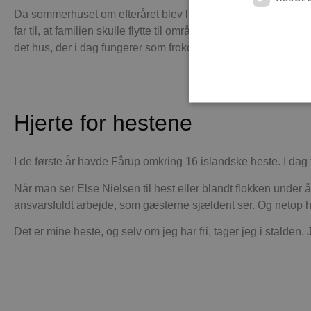
Da sommerhuset om efteråret blev lukket ned for vinteren, b
far til, at familien skulle flytte til området – det lykkedes d
det hus, der i dag fungerer som frokoststue, men stadig omta
Hjerte for hestene
Absolut nødvendige cookies
I de første år havde Fårup omkring 16 islandske heste. I dag t
kan ikke bruges korrekt ude
Når man ser Else Nielsen til hest eller blandt flokken under 
Navn
ansvarsfuldt arbejde, som gæsterne sjældent ser. Og netop hes
pys_session_limit
Det er mine heste, og selv om jeg har fri, tager jeg i stalde
PHPSESSID