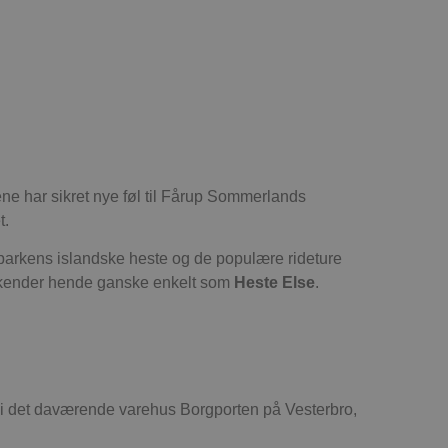
ne har sikret nye føl til Fårup Sommerlands
t.
 parkens islandske heste og de populære rideture
te kender hende ganske enkelt som
Heste Else
.
 i det daværende varehus Borgporten på Vesterbro,