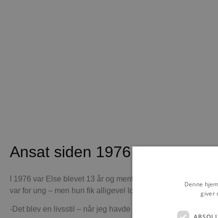
Ansat siden 1976
I 1976 var Else blevet 13 år og mente selv, at hun nu var g
Denne hjemm
var for ung – men hun fik alligevel lov. Og hun har været der 
giver 
-Det blev en livsstil – når jeg havde fri, var jeg her også. Je
ABSOL