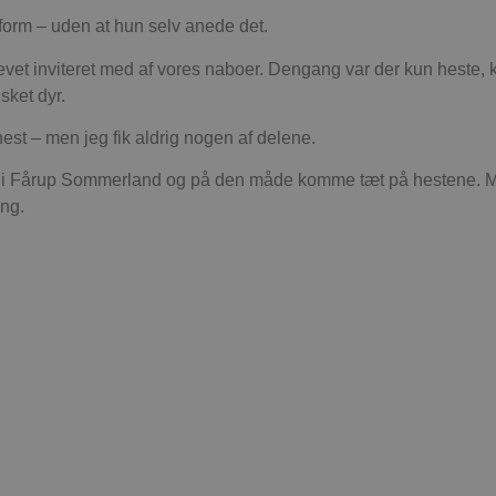
 form – uden at hun selv anede det.
evet inviteret med af vores naboer. Dengang var der kun heste, 
sket dyr.
hest – men jeg fik aldrig nogen af delene.
e i Fårup Sommerland og på den måde komme tæt på hestene. M
ung.