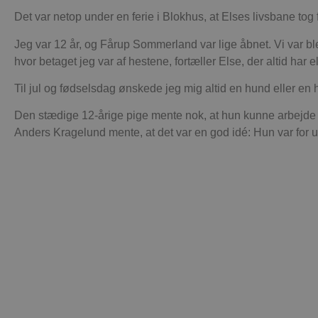
Det var netop under en ferie i Blokhus, at Elses livsbane tog
Jeg var 12 år, og Fårup Sommerland var lige åbnet. Vi var bl
hvor betaget jeg var af hestene, fortæller Else, der altid har el
Til jul og fødselsdag ønskede jeg mig altid en hund eller en 
Den stædige 12-årige pige mente nok, at hun kunne arbejd
Anders Kragelund mente, at det var en god idé: Hun var for 