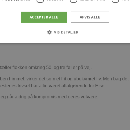
egyndte hun at overnatte hos venner, hun havde fået gennem arbe
og ikke. Men så snart hun selv fik muligheden, flyttede hun. I man
ACCEPTER ALLE
AFVIS ALLE
les som “Elses hus”.
VIS DETALJER
Absolut nødvendige
Ydeevne
Målretning
Funktionalitet
 muliggør hjemmesidens grundlæggende funktionalitet såsom brugerlogin og kontoad
æller flokken omkring 50, og tre føl er på vej.
n de absolut nødvendige cookies.
åben himmel, virker det som et frit og ubekymret liv. Men bag de
Udbyder
/
Udløbsdato
Beskrivelse
Domæne
tenes trivsel har altid været altafgørende for Else.
.blokhus.dk
59 minutter
Denne cookie bruges til at begrænse, hvor mang
57
udløse visse server-sidefunktioner inden for en 
n. Jeg går aldrig på kompromis med deres velvære.
sekunder
at forbedre hjemmesidens ydeevne og forhindre 
Session
Cookie genereret af applikationer baseret på PHP
PHP.net
generel identifikator, der bruges til at opretholde
blokhus.dk
brugersessioner. Det er normalt et tilfældigt g
det bruges kan være specifikt for webstedet, me
opretholde en logget status for en bruger mellem