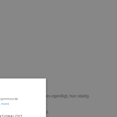
ør Anders Kragelund syntes egentligt, hun stadig
s hjemmeside
 mere
ligt, siger hun med et smil.
KTIONALITET