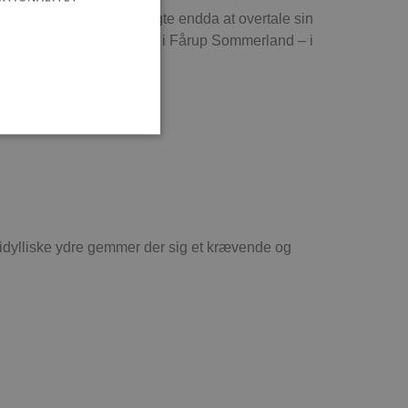
jdet i Fårup. Hun forsøgte endda at overtale sin
ge år boede hun til leje midt i Fårup Sommerland – i
ministration. Hjemmesiden
t idylliske ydre gemmer der sig et krævende og
e gange en bruger kan
given periode, der forsøger
misbrug af tjenester.
-sproget. Dette er en
 variabler for
enereret nummer, hvordan
n et godt eksempel er at
 siderne.