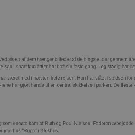
Ved siden af dem hænger billeder af de hingste, der gennem åre
elsen i snart fem årtier har haft sin faste gang – og stadig har de
har været med i næsten hele rejsen. Hun har stået i spidsen for
ne har gjort hende til en central skikkelse i parken. De fles
org som eneste barn af Ruth og Poul Nielsen. Faderen arbejdede
 sommerhus “Rupo” i Blokhus.