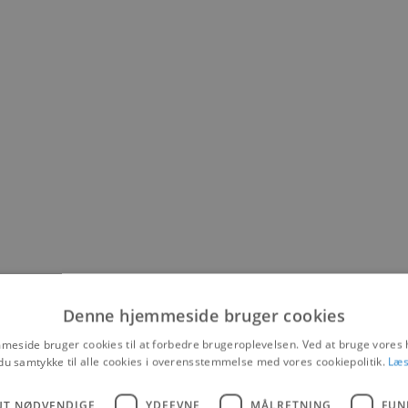
Denne hjemmeside bruger cookies
ammel nok til at arbejde med hestene i Fårup Sommerland. Direkt
eside bruger cookies til at forbedre brugeroplevelsen. Ved at bruge vore
lige siden.
du samtykke til alle cookies i overensstemmelse med vores cookiepolitik.
Læs
g skulle være hjemme klokken 22, men det syntes jeg var alt for tid
UT NØDVENDIGE
YDEEVNE
MÅLRETNING
FUN