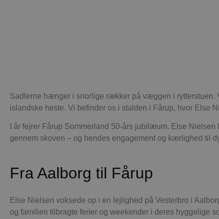
Sadlerne hænger i snorlige rækker på væggen i rytterstuen. 
islandske heste. Vi befinder os i stalden i Fårup, hvor Else Ni
I år fejrer Fårup Sommerland 50-års jubilæum. Else Nielsen 
gennem skoven – og hendes engagement og kærlighed til dyre
Fra Aalborg til Fårup
Else Nielsen voksede op i en lejlighed på Vesterbro i Aalb
og familien tilbragte ferier og weekender i deres hyggelige