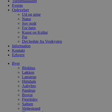
Turistmagasinet
d
o
Events
v
Oplevelser
b
Ud og spise
D
Natur
e
g
Sov godt
n
For børn
h
Kunst og Kultur
b
s
Par
w
Det bedste fra Vestkysten
e
Information
e
Kontakt
o
l
Erhverv
e
m
Byer
Blokhus
CookieScriptConsent
4 uger 2
D
CookieScript
dage
b
blokhus.dk
Løkken
C
Lønstrup
S
Hirtshals
t
h
Aabybro
p
Pandrup
s
Brovst
b
Fjerritslev
e
a
Saltum
S
Slettestrand
c