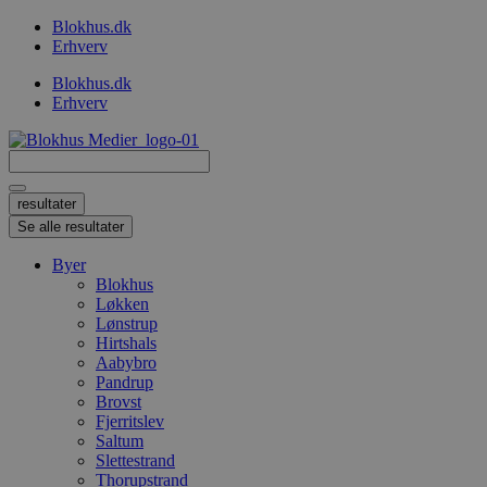
Videre
Blokhus.dk
til
Erhverv
indhold
Blokhus.dk
Erhverv
Search
...
resultater
Se alle resultater
Byer
Blokhus
Løkken
Lønstrup
Hirtshals
Aabybro
Pandrup
Brovst
Fjerritslev
Saltum
Slettestrand
Thorupstrand