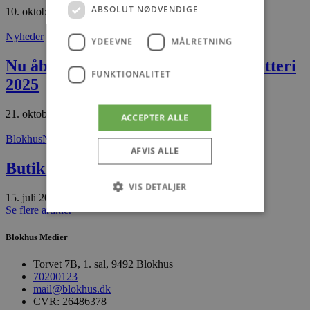
ABSOLUT NØDVENDIGE
10. oktober 2025
Nyheder
YDEEVNE
MÅLRETNING
Nu åbner salget af Lions Care Julelotteri
FUNKTIONALITET
2025
21. oktober 2025
ACCEPTER ALLE
Blokhus
Nyheder
AFVIS ALLE
Butik Skaarup i Hune
VIS DETALJER
15. juli 2026
Se flere artikler
Blokhus Medier
Absolut nødvendige
Ydeevne
Målretning
Funktionalitet
Torvet 7B, 1. sal, 9492 Blokhus
70200123
Absolut nødvendige cookies muliggør
mail@blokhus.dk
hjemmesidens grundlæggende funktionalitet
CVR: 26486378
såsom brugerlogin og kontoadministration.