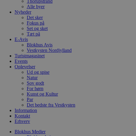
Thorupstrand
f
k
Alle byer
Nyheder
pys_start_session
.blokhus.dk
Session
D
Det sker
b
Fokus på
o
b
Set og sket
t
Tæt på
d
E-Avis
g
Blokhus Avis
h
o
Vestkysten Nordjylland
e
Turistmagasinet
h
Events
ti
Oplevelser
VISITOR_PRIVACY_METADATA
5 måneder
D
YouTube
Ud og spise
4 uger
b
.youtube.com
Natur
g
Sov godt
b
s
For børn
p
Kunst og Kultur
f
Par
i
w
Det bedste fra Vestkysten
r
Information
p
Kontakt
b
Erhverv
s
f
p
Blokhus Medier
b