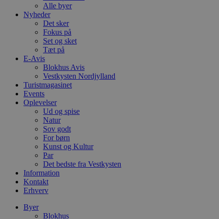
Alle byer
Nyheder
Det sker
Fokus på
Set og sket
Tæt på
E-Avis
Blokhus Avis
Vestkysten Nordjylland
Turistmagasinet
Events
Oplevelser
Ud og spise
Natur
Sov godt
For børn
Kunst og Kultur
Par
Det bedste fra Vestkysten
Information
Kontakt
Erhverv
Byer
Blokhus