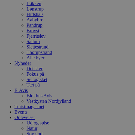
Løkken
Lønstrup
Hirtshals
Aabybro
Pandrup
Brovst
Fjerritslev
Saltum
Slettestrand
Thorupstrand
Alle byer
Nyheder
Det sker
Fokus på
Set og sket
Tæt på
E-Avis
Blokhus Avis
Vestkysten Nordjylland
Turistmagasinet
Events
Oplevelser
Ud og spise
Natur
Sov godt