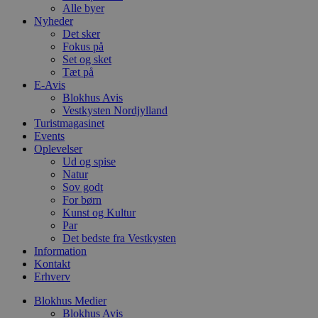
h
Alle byer
t
Nyheder
Det sker
VISITOR_PRIVACY_METADATA
5 måneder
D
YouTube
4 uger
b
.youtube.com
Fokus på
Set og sket
b
Tæt på
s
p
E-Avis
f
Blokhus Avis
i
Vestkysten Nordjylland
w
Turistmagasinet
r
p
Events
b
Oplevelser
s
Ud og spise
f
p
Natur
b
Sov godt
p
For børn
o
Kunst og Kultur
i
d
Par
p
Det bedste fra Vestkysten
b
Information
f
s
Kontakt
Erhverv
Blokhus Medier
Blokhus Avis