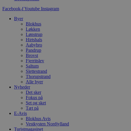
s
s
Facebook-f
Youtube
Instagram
i
g
d
Byer
f
Blokhus
h
Løkken
y
f
Lønstrup
m
Hirtshals
t
Aabybro
Pandrup
PHPSESSID
Session
C
PHP.net
g
blokhus.dk
Brovst
a
Fjerritslev
b
Saltum
s
e
Slettestrand
i
Thorupstrand
d
Alle byer
o
Nyheder
v
b
Det sker
D
Fokus på
e
Set og sket
g
n
Tæt på
h
E-Avis
b
Blokhus Avis
s
Vestkysten Nordjylland
w
e
Turistmagasinet