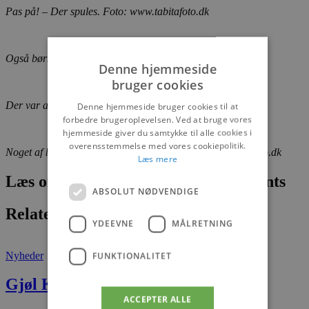
Pas på! – Der spules. Foto: www.tabitafoto.dk
Også børnene hjalp til. Foto: www.tabitafoto.dk
Denne hjemmeside
bruger cookies
Der var aktivitet over det hele. Foto: www.tabitafoto.dk
Denne hjemmeside bruger cookies til at
forbedre brugeroplevelsen. Ved at bruge vores
hjemmeside giver du samtykke til alle cookies i
overensstemmelse med vores cookiepolitik.
Noget af bygningerne skulle rives ned. Foto: www.tabitafoto.dk
Læs mere
Læs om fantastiske oplevelser og events
ABSOLUT NØDVENDIGE
Relaterede artikler
YDEEVNE
MÅLRETNING
Nyheder
FUNKTIONALITET
Gjøl Kro har fået ny forpagter
ACCEPTER ALLE