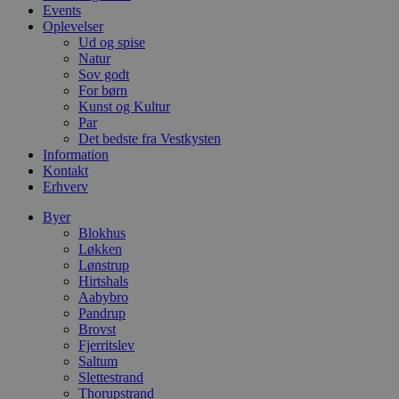
e
Events
o
Oplevelser
l
e
Ud og spise
m
Natur
Sov godt
CookieScriptConsent
4 uger 2
D
CookieScript
For børn
dage
b
blokhus.dk
C
Kunst og Kultur
S
Par
t
Det bedste fra Vestkysten
h
p
Information
s
Kontakt
b
Erhverv
e
a
S
Byer
c
Blokhus
f
Løkken
k
Lønstrup
pys_start_session
.blokhus.dk
Session
D
Hirtshals
b
Aabybro
o
Pandrup
b
Brovst
t
d
Fjerritslev
g
Saltum
h
Slettestrand
o
e
Thorupstrand