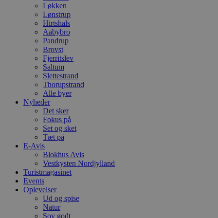
Løkken
Lønstrup
Hirtshals
Aabybro
Pandrup
Brovst
Fjerritslev
Saltum
Slettestrand
Thorupstrand
Alle byer
Nyheder
Det sker
Fokus på
Set og sket
Tæt på
E-Avis
Blokhus Avis
Vestkysten Nordjylland
Turistmagasinet
Events
Oplevelser
Ud og spise
Natur
Sov godt