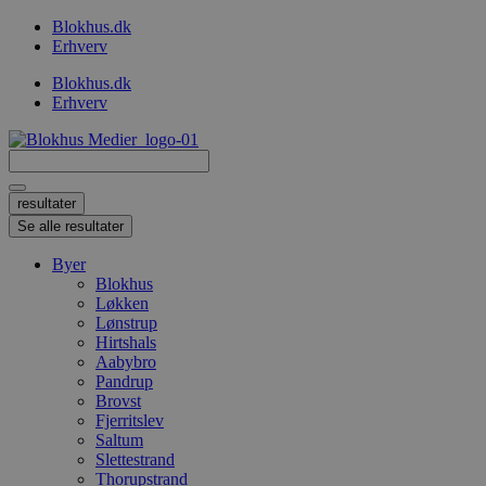
Videre
Blokhus.dk
til
Erhverv
indhold
Blokhus.dk
Erhverv
Search
...
resultater
Se alle resultater
Byer
Blokhus
Løkken
Lønstrup
Hirtshals
Aabybro
Pandrup
Brovst
Fjerritslev
Saltum
Slettestrand
Thorupstrand