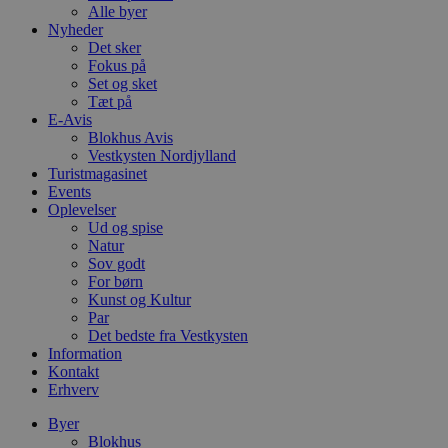
Alle byer
Nyheder
Det sker
Fokus på
Set og sket
Tæt på
E-Avis
Blokhus Avis
Vestkysten Nordjylland
Turistmagasinet
Events
Oplevelser
Ud og spise
Natur
Sov godt
For børn
Kunst og Kultur
Par
Det bedste fra Vestkysten
Information
Kontakt
Erhverv
Byer
Blokhus