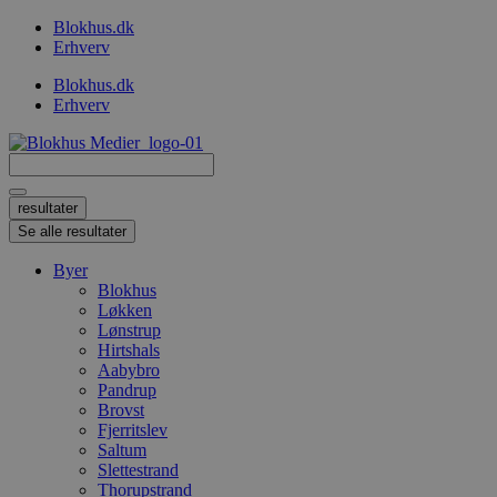
Videre
Blokhus.dk
til
Erhverv
indhold
Blokhus.dk
Erhverv
Search
...
resultater
Se alle resultater
Byer
Blokhus
Løkken
Lønstrup
Hirtshals
Aabybro
Pandrup
Brovst
Fjerritslev
Saltum
Slettestrand
Thorupstrand