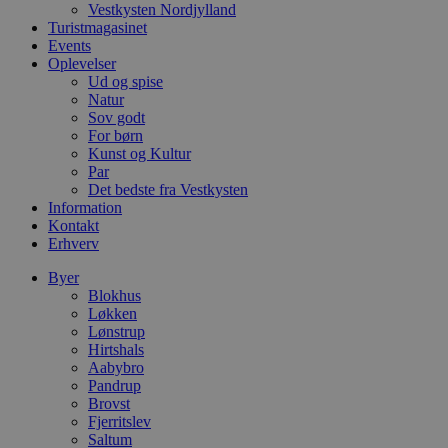
l
Vestkysten Nordjylland
e
Turistmagasinet
m
Events
CookieScriptConsent
4 uger 2
D
CookieScript
Oplevelser
dage
b
blokhus.dk
Ud og spise
C
Natur
S
t
Sov godt
h
For børn
p
Kunst og Kultur
s
Par
b
e
Det bedste fra Vestkysten
a
Information
S
Kontakt
c
f
Erhverv
k
Byer
pys_start_session
.blokhus.dk
Session
D
Blokhus
b
Løkken
o
b
Lønstrup
t
Hirtshals
d
Aabybro
g
h
Pandrup
o
Brovst
e
Fjerritslev
h
Saltum
ti