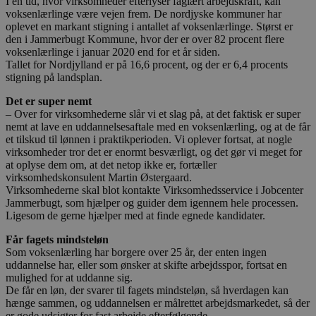
I en tid, hvor virksomheder efterlyser faglært arbejdskraft, kan
voksenlærlinge være vejen frem. De nordjyske kommuner har
oplevet en markant stigning i antallet af voksenlærlinge. Størst er
den i Jammerbugt Kommune, hvor der er over 82 procent flere
voksenlærlinge i januar 2020 end for et år siden.
Tallet for Nordjylland er på 16,6 procent, og der er 6,4 procents
stigning på landsplan.
Det er super nemt
– Over for virksomhederne slår vi et slag på, at det faktisk er super
nemt at lave en uddannelsesaftale med en voksenlærling, og at de får
et tilskud til lønnen i praktikperioden. Vi oplever fortsat, at nogle
virksomheder tror det er enormt besværligt, og det gør vi meget for
at oplyse dem om, at det netop ikke er, fortæller
virksomhedskonsulent Martin Østergaard.
Virksomhederne skal blot kontakte Virksomhedsservice i Jobcenter
Jammerbugt, som hjælper og guider dem igennem hele processen.
Ligesom de gerne hjælper med at finde egnede kandidater.
Får fagets mindsteløn
Som voksenlærling har borgere over 25 år, der enten ingen
uddannelse har, eller som ønsker at skifte arbejdsspor, fortsat en
mulighed for at uddanne sig.
De får en løn, der svarer til fagets mindsteløn, så hverdagen kan
hænge sammen, og uddannelsen er målrettet arbejdsmarkedet, så der
er gode udsigter for fast arbejde efterfølgende.