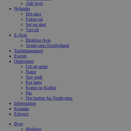
Alle byer
Nyheder
Det sker
Fokus på
Set og sket
Tæt på
E-Avis
Blokhus Avis
Vestkysten Nordjylland
Turistmagasinet
Events
Oplevelser
Ud og spise
Natur
Sov godt
For børn
Kunst og Kultur
Par
Det bedste fra Vestkysten
Information
Kontakt
Erhverv
Byer
Blokhus