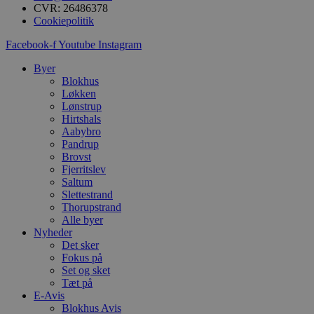
i
CVR: 26486378
g
Cookiepolitik
d
f
h
Facebook-f
Youtube
Instagram
y
f
Byer
m
t
Blokhus
Løkken
PHPSESSID
Session
C
PHP.net
Lønstrup
g
blokhus.dk
Hirtshals
a
b
Aabybro
s
Pandrup
e
Brovst
i
Fjerritslev
d
o
Saltum
v
Slettestrand
b
Thorupstrand
D
e
Alle byer
g
Nyheder
n
Det sker
h
Fokus på
b
s
Set og sket
w
Tæt på
e
E-Avis
e
o
Blokhus Avis