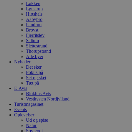
Løkken
Lønstrup
Hirtshals
Aabybro
Pandrup
Brovst
Fjerritslev
Saltum
Slettestrand
Thorupstrand
Alle byer
Nyheder
Det sker
Fokus på
Set og sket
Tæt på
E-Avis
Blokhus Avis
Vestkysten Nordjylland
Turistmagasinet
Events
Oplevelser
Ud og spise
Natur
Sov godt