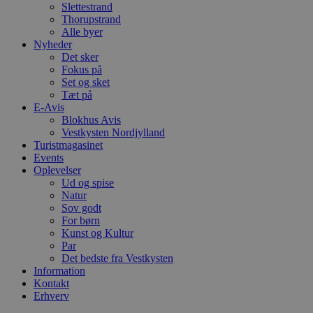
Slettestrand
VISITOR_PRIVACY_METADATA
5 måneder
D
YouTube
Thorupstrand
4 uger
b
.youtube.com
Alle byer
g
b
Nyheder
s
Det sker
p
Fokus på
f
Set og sket
i
w
Tæt på
r
E-Avis
p
Blokhus Avis
b
s
Vestkysten Nordjylland
f
Turistmagasinet
p
Events
b
Oplevelser
p
o
Ud og spise
i
Natur
d
Sov godt
p
b
For børn
f
Kunst og Kultur
s
Par
Det bedste fra Vestkysten
Information
Kontakt
Erhverv
Udbyder
/
Navn
Udløbsdato
Beskrivelse