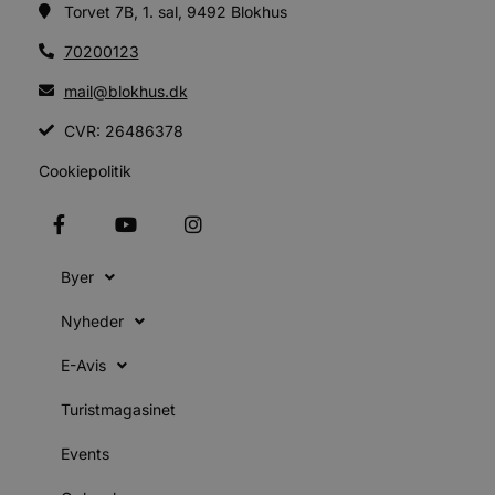
d
Torvet 7B, 1. sal, 9492 Blokhus
f
h
70200123
y
f
m
mail@blokhus.dk
t
CVR: 26486378
PHPSESSID
Session
C
PHP.net
g
blokhus.dk
a
Cookiepolitik
b
s
e
i
d
o
v
Byer
b
D
e
Nyheder
g
n
E-Avis
h
b
s
Turistmagasinet
w
e
e
Events
o
l
e