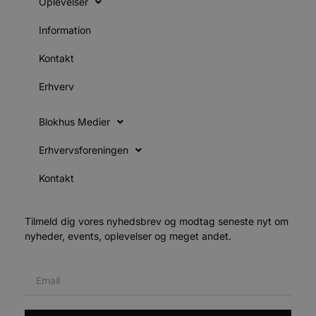
Oplevelser
m
CookieScriptConsent
4 uger 2
D
CookieScript
Information
dage
b
blokhus.dk
C
S
Kontakt
t
h
p
Erhverv
s
b
e
Blokhus Medier
a
S
c
Erhvervsforeningen
f
k
Kontakt
pys_start_session
.blokhus.dk
Session
D
b
o
b
Tilmeld dig vores nyhedsbrev og modtag seneste nyt om
t
d
nyheder, events, oplevelser og meget andet.
g
h
o
e
h
ti
VISITOR_PRIVACY_METADATA
5 måneder
D
YouTube