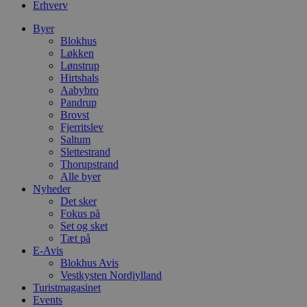
Erhverv
h
p
s
Byer
b
Blokhus
e
Løkken
a
Lønstrup
S
c
Hirtshals
f
Aabybro
k
Pandrup
Brovst
pys_start_session
.blokhus.dk
Session
D
b
Fjerritslev
o
Saltum
b
Slettestrand
t
d
Thorupstrand
g
Alle byer
h
Nyheder
o
Det sker
e
h
Fokus på
ti
Set og sket
Tæt på
VISITOR_PRIVACY_METADATA
5 måneder
D
YouTube
4 uger
b
E-Avis
.youtube.com
g
Blokhus Avis
b
Vestkysten Nordjylland
s
Turistmagasinet
p
f
Events