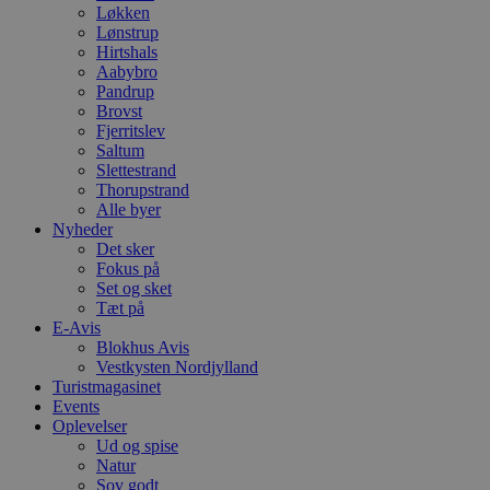
Løkken
Lønstrup
Hirtshals
Aabybro
Pandrup
Brovst
Fjerritslev
Saltum
Slettestrand
Thorupstrand
Alle byer
Nyheder
Det sker
Fokus på
Set og sket
Tæt på
E-Avis
Blokhus Avis
Vestkysten Nordjylland
Turistmagasinet
Events
Oplevelser
Ud og spise
Natur
Sov godt