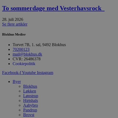
Absolut nødvendige
Ydeevne
To sommerdage med Vesterhavsrock
Målretning
Funktionalitet
28. juli 2026
Absolut nødvendige cookies muliggør
Se flere artikler
hjemmesidens grundlæggende funktionalitet
såsom brugerlogin og kontoadministration.
Hjemmesiden kan ikke bruges korrekt uden de
Blokhus Medier
absolut nødvendige cookies.
Torvet 7B, 1. sal, 9492 Blokhus
Udbyder
/
Navn
Udløbsdato
B
70200123
Domæne
mail@blokhus.dk
pys_session_limit
.blokhus.dk
59 minutter
D
CVR: 26486378
57
b
Cookiepolitik
sekunder
b
m
Facebook-f
Youtube
Instagram
b
u
s
Byer
s
Blokhus
i
Løkken
g
d
Lønstrup
f
Hirtshals
h
Aabybro
y
f
Pandrup
m
Brovst
t