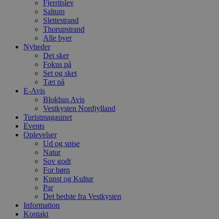
Fjerritslev
Saltum
PHPSESSID
Session
C
PHP.net
g
blokhus.dk
Slettestrand
a
Thorupstrand
b
Alle byer
s
Nyheder
e
i
Det sker
d
Fokus på
o
Set og sket
v
b
Tæt på
D
E-Avis
e
Blokhus Avis
g
Vestkysten Nordjylland
n
h
Turistmagasinet
b
Events
s
Oplevelser
w
e
Ud og spise
e
Natur
o
Sov godt
l
For børn
e
m
Kunst og Kultur
Par
CookieScriptConsent
4 uger 2
D
CookieScript
Det bedste fra Vestkysten
dage
b
blokhus.dk
C
Information
S
Kontakt
t