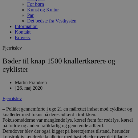
For børn
Kunst og Kultur
Par
Det bedste fra Vestkysten
Information
Kontakt
Erhverv
Fjerritslev
Bøder til knap 1500 knallertkørere og
cyklister
Martin Frandsen
|
26. maj 2020
Fjerritslev
– Politiet gennemførte i uge 21 en målrettet indsat mod cyklister og
knallerter med fokus på deres adfærd i trafikken.
Fokusområderne var manglende lys, kørsel frem for rødt lys, kørsel
på fortov og anden trafikfarlig og generende adfærd.
Derudover blev der også kigget på køretøjernes tilstand, herunder
konstruktivt ændrede knallerter med hastigheder over det tilladte.