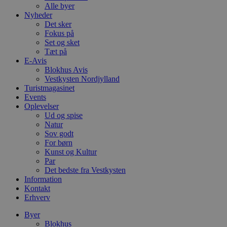
Alle byer
Nyheder
Det sker
Fokus på
Set og sket
Tæt på
E-Avis
Blokhus Avis
Vestkysten Nordjylland
Turistmagasinet
Events
Oplevelser
Ud og spise
Natur
Sov godt
For børn
Kunst og Kultur
Par
Det bedste fra Vestkysten
Information
Kontakt
Erhverv
Byer
Blokhus