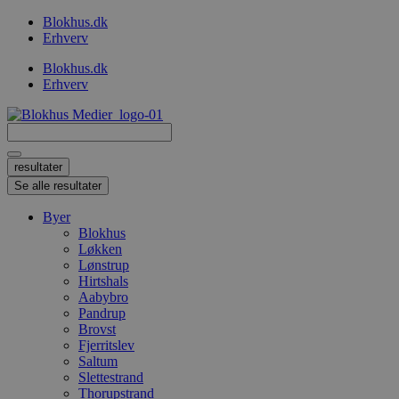
Videre
Blokhus.dk
til
Erhverv
indhold
Blokhus.dk
Erhverv
Search
...
resultater
Se alle resultater
Byer
Blokhus
Løkken
Lønstrup
Hirtshals
Aabybro
Pandrup
Brovst
Fjerritslev
Saltum
Slettestrand
Thorupstrand