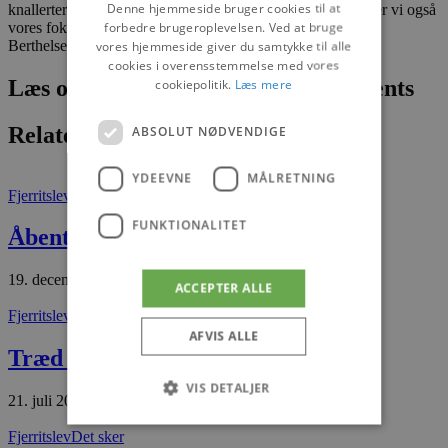
Denne hjemmeside bruger cookies til at
knallerter i 2018 var involveret i cirka hvert uheld, fortsætter vi også
forbedre brugeroplevelsen. Ved at bruge
vores fokus på dette område, siger politiassistent, Christian
Berthelsen, Rigspolitiets Nationale Færdselscenter.
vores hjemmeside giver du samtykke til alle
cookies i overensstemmelse med vores
Læs om fantastiske oplevelser og events
cookiepolitik.
Læs mere
Relaterede artikler
ABSOLUT NØDVENDIGE
YDEEVNE
MÅLRETNING
Fjerritslev
Det sker
FUNKTIONALITET
Åbent hus hos Treshøje Gårdbutik
19. december 2025
ACCEPTER ALLE
Fjerritslev
Tæt på
AFVIS ALLE
Træd direkte ind i fortiden
VIS DETALJER
21. juli 2026
Fjerritslev
Det sker