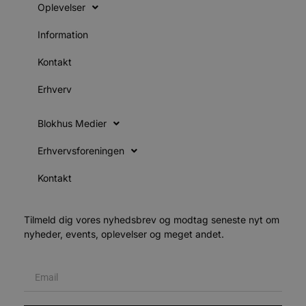
Oplevelser
e
e
o
Information
l
e
m
Kontakt
CookieScriptConsent
4 uger 2
CookieScript
dage
b
blokhus.dk
Erhverv
C
S
t
Blokhus Medier
s
Erhvervsforeningen
b
e
a
Kontakt
S
f
k
Tilmeld dig vores nyhedsbrev og modtag seneste nyt om
pys_start_session
.blokhus.dk
Session
nyheder, events, oplevelser og meget andet.
b
o
b
t
d