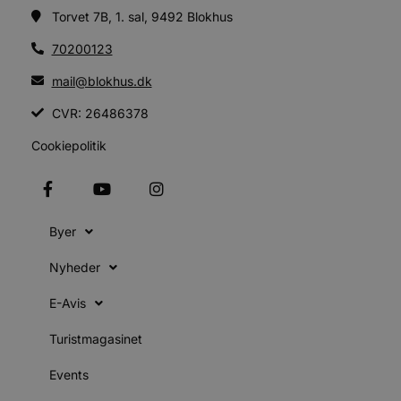
u
Torvet 7B, 1. sal, 9492 Blokhus
s
s
70200123
i
g
d
mail@blokhus.dk
f
CVR: 26486378
f
m
Cookiepolitik
t
PHPSESSID
Session
PHP.net
g
blokhus.dk
a
b
s
Byer
e
i
d
Nyheder
v
b
E-Avis
D
e
Turistmagasinet
g
Events
b
s