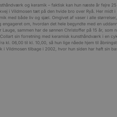
nsthåndværk og keramik – faktisk kan hun næste år fejre 25
ej i Vildmosen tæt på den hvide bro over Ryå. Her midt i
k med både liv og sjæl. Omgivet af vaser i alle størrelser, 
 og engageret om, hvordan det hele begyndte med en uddann
 Lauge, sammen har de sønnen Christoffer på 15 år, som n
ne Collart sin forretning med keramisk kunsthåndværk i en c
a kl. 06,00 til kl. 10,00, så hun lige nåede hjem til åbningst
æk i Vildmosen tilbage i 2002, hvor hun siden har haft sin 