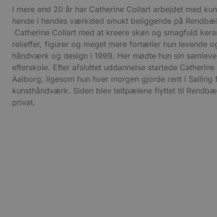
I mere end 20 år har Catherine Collart arbejdet med ku
hende i hendes værksted smukt beliggende på Rendbækv
Catherine Collart med at kreere skøn og smagfuld kerami
relieffer, figurer og meget mere fortæller hun levende
håndværk og design i 1999. Her mødte hun sin samlever
efterskole. Efter afsluttet uddannelse startede Catheri
Aalborg, ligesom hun hver morgen gjorde rent i Salling fr
kunsthåndværk. Siden blev teltpælene flyttet til Rendb
privat.