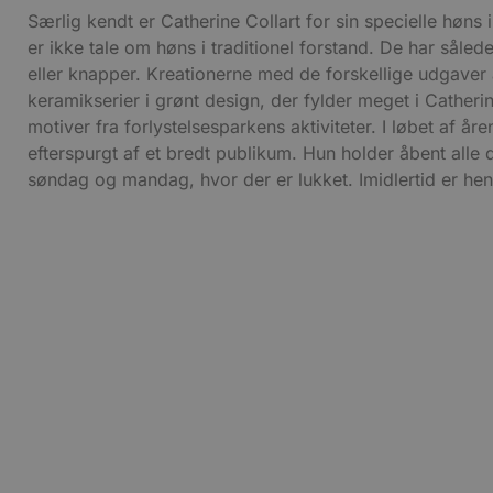
CookieScriptConsent
Særlig kendt er Catherine Collart for sin specielle høns
er ikke tale om høns i traditionel forstand. De har sål
eller knapper. Kreationerne med de forskellige udgaver 
pys_start_session
keramikserier i grønt design, der fylder meget i Catheri
motiver fra forlystelsesparkens aktiviteter. I løbet af å
VISITOR_PRIVACY_METAD
efterspurgt af et bredt publikum. Hun holder åbent alle d
søndag og mandag, hvor der er lukket. Imidlertid er hend
Udbyder
Navn
Domæne
Udby
Navn
Navn
Dom
pys_first_visit
.blokhus.
_gid
_gcl_au
Googl
.blok
_ga
Googl
__Secure-
.blok
ROLLOUT_TOKEN
pbid
pys_landing_page
now-
cowo