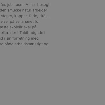
 års jubilæum. Vi har besøgt
 den smukke natur arbejder
stager, kopper, fade, skåle,
else på seminariet for
æste skoleår skal på
ykelkælder i Toldbodgade i
id i sin forretning med
base både arbejdsmæssigt og