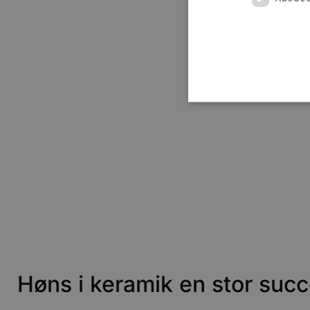
Absolut nødvendige cookies
kan ikke bruges korrekt ude
Navn
pys_session_limit
PHPSESSID
Høns i keramik en stor suc