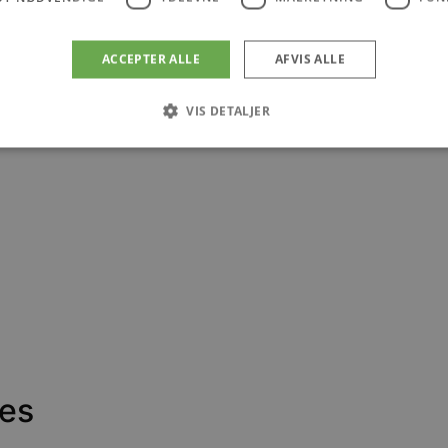
ACCEPTER ALLE
AFVIS ALLE
VIS DETALJER
Absolut nødvendige
Ydeevne
Målretning
Funktionalitet
 muliggør hjemmesidens grundlæggende funktionalitet såsom brugerlogin og kontoad
n de absolut nødvendige cookies.
Udbyder
/
Udløbsdato
Beskrivelse
Domæne
.blokhus.dk
59 minutter
Denne cookie bruges til at begrænse, hvor mang
57
udløse visse server-sidefunktioner inden for en 
sekunder
at forbedre hjemmesidens ydeevne og forhindre 
Session
Cookie genereret af applikationer baseret på PHP
PHP.net
generel identifikator, der bruges til at opretholde
blokhus.dk
ces
brugersessioner. Det er normalt et tilfældigt g
det bruges kan være specifikt for webstedet, me
opretholde en logget status for en bruger mellem