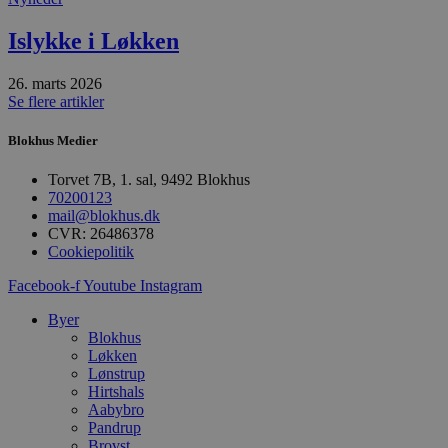
Absolut nødvendige
Ydeevne
Islykke i Løkken
Målretning
Funktionalitet
26. marts 2026
Absolut nødvendige cookies muliggør
Se flere artikler
hjemmesidens grundlæggende funktionalitet
såsom brugerlogin og kontoadministration.
Hjemmesiden kan ikke bruges korrekt uden de
Blokhus Medier
absolut nødvendige cookies.
Torvet 7B, 1. sal, 9492 Blokhus
Udbyder
/
Navn
Udløbsdato
B
Domæne
70200123
mail@blokhus.dk
pys_session_limit
.blokhus.dk
59 minutter
D
CVR: 26486378
57
b
Cookiepolitik
sekunder
b
m
b
Facebook-f
Youtube
Instagram
u
s
Byer
s
Blokhus
i
g
Løkken
d
Lønstrup
f
Hirtshals
h
y
Aabybro
f
Pandrup
m
Brovst