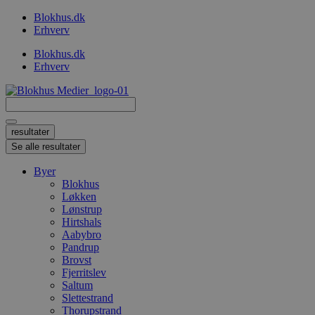
Videre
Blokhus.dk
til
Erhverv
indhold
Blokhus.dk
Erhverv
Search
...
resultater
Se alle resultater
Byer
Blokhus
Løkken
Lønstrup
Hirtshals
Aabybro
Pandrup
Brovst
Fjerritslev
Saltum
Slettestrand
Thorupstrand