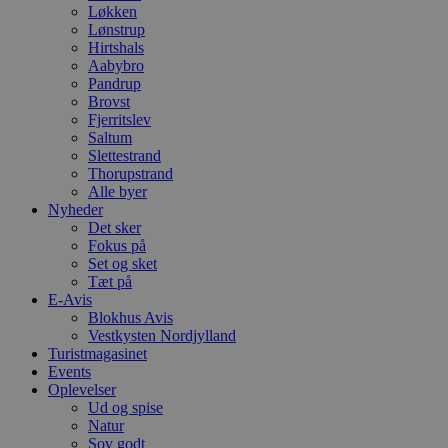
Løkken
Lønstrup
Hirtshals
Aabybro
Pandrup
Brovst
Fjerritslev
Saltum
Slettestrand
Thorupstrand
Alle byer
Nyheder
Det sker
Fokus på
Set og sket
Tæt på
E-Avis
Blokhus Avis
Vestkysten Nordjylland
Turistmagasinet
Events
Oplevelser
Ud og spise
Natur
Sov godt