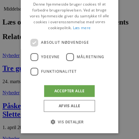
Denne hjemmeside bruger cookies til at
Middelscore i alle rækker var 0 (nul)
forbedre brugeroplevelsen. Ved at bruge
vores hjemmeside giver du samtykke til alle
Læs om fantastiske oplevelser og events
cookies i overensstemmelse med vores
cookiepolitik.
Læs mere
Relaterede artikler
ABSOLUT NØDVENDIGE
Nyheder
YDEEVNE
MÅLRETNING
Tre guldpiger
FUNKTIONALITET
24. marts 2026
ACCEPTER ALLE
Nyheder
Påskeudstilling i Havbådehuset
AFVIS ALLE
Slettestrand
VIS DETALJER
1. april 2026
Nyheder