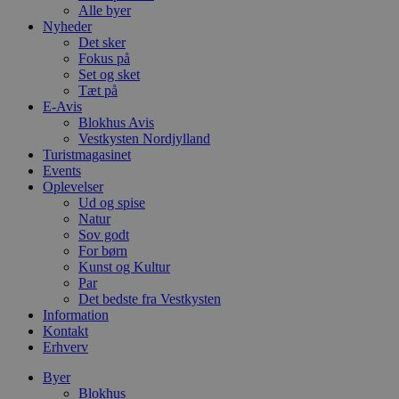
Alle byer
Nyheder
Det sker
Fokus på
Set og sket
Tæt på
E-Avis
Blokhus Avis
Vestkysten Nordjylland
Turistmagasinet
Events
Oplevelser
Ud og spise
Natur
Sov godt
For børn
Kunst og Kultur
Par
Det bedste fra Vestkysten
Information
Kontakt
Erhverv
Byer
Blokhus