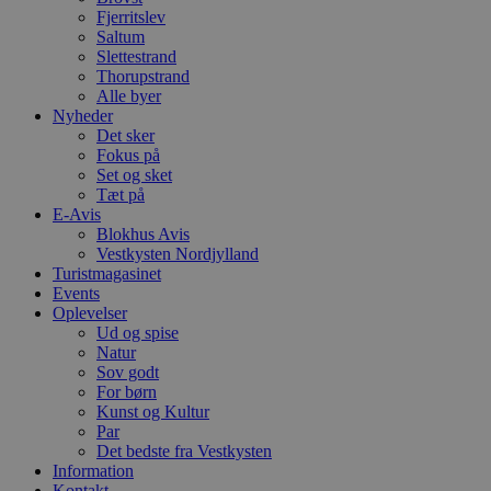
t
Fjerritslev
PHPSESSID
Session
C
PHP.net
Saltum
g
blokhus.dk
Slettestrand
a
Thorupstrand
b
s
Alle byer
e
Nyheder
i
Det sker
d
Fokus på
o
v
Set og sket
b
Tæt på
D
E-Avis
e
g
Blokhus Avis
n
Vestkysten Nordjylland
h
Turistmagasinet
b
Events
s
w
Oplevelser
e
Ud og spise
e
Natur
o
l
Sov godt
e
For børn
m
Kunst og Kultur
Par
CookieScriptConsent
4 uger 2
D
CookieScript
dage
b
blokhus.dk
Det bedste fra Vestkysten
C
Information
S
Kontakt