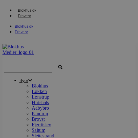
Videre
til
Blokhus.dk
indhold
Erhverv
Blokhus.dk
Erhverv
Search
...
Byer
Blokhus
Løkken
Lønstrup
Hirtshals
Aabybro
Pandrup
Brovst
Fjerritslev
Saltum
Slettestrand