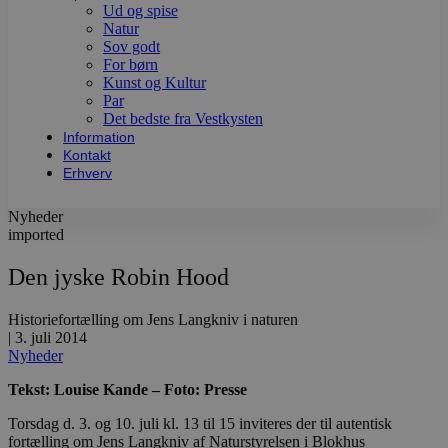
Ud og spise
Natur
Sov godt
For børn
Kunst og Kultur
Par
Det bedste fra Vestkysten
Information
Kontakt
Erhverv
Nyheder
imported
Den jyske Robin Hood
Historiefortælling om Jens Langkniv i naturen
|
3. juli 2014
Nyheder
Tekst: Louise Kande – Foto: Presse
Torsdag d. 3. og 10. juli kl. 13 til 15 inviteres der til autentisk
fortælling om Jens Langkniv af Naturstyrelsen i Blokhus