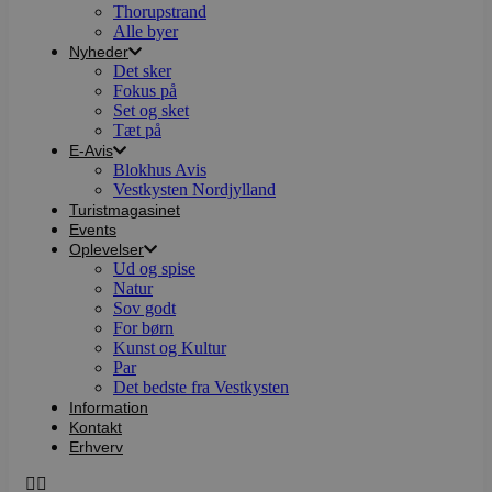
Thorupstrand
Alle byer
Nyheder
Det sker
Fokus på
Set og sket
Tæt på
E-Avis
Blokhus Avis
Vestkysten Nordjylland
Turistmagasinet
Events
Oplevelser
Ud og spise
Natur
Sov godt
For børn
Kunst og Kultur
Par
Det bedste fra Vestkysten
Information
Kontakt
Erhverv