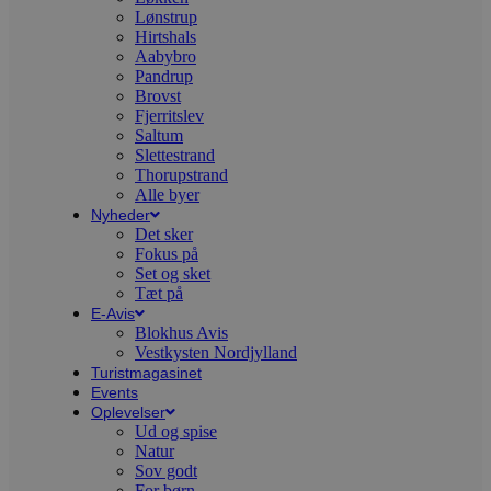
S
Lønstrup
t
Hirtshals
h
Aabybro
p
s
Pandrup
b
Brovst
e
Fjerritslev
a
S
Saltum
c
Slettestrand
f
Thorupstrand
k
Alle byer
pys_start_session
.blokhus.dk
Session
D
Nyheder
b
Det sker
o
Fokus på
b
Set og sket
t
d
Tæt på
g
E-Avis
h
Blokhus Avis
o
e
Vestkysten Nordjylland
h
Turistmagasinet
ti
Events
Oplevelser
VISITOR_PRIVACY_METADATA
5 måneder
D
YouTube
4 uger
b
.youtube.com
Ud og spise
g
Natur
b
Sov godt
s
p
For børn