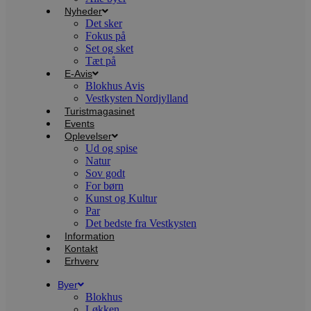
m
Nyheder
t
Det sker
Fokus på
PHPSESSID
Session
C
PHP.net
g
blokhus.dk
Set og sket
a
Tæt på
b
E-Avis
s
e
Blokhus Avis
i
Vestkysten Nordjylland
d
Turistmagasinet
o
v
Events
b
Oplevelser
D
Ud og spise
e
Natur
g
n
Sov godt
h
For børn
b
Kunst og Kultur
s
Par
w
e
Det bedste fra Vestkysten
e
Information
o
Kontakt
l
e
Erhverv
m
Byer
CookieScriptConsent
4 uger 2
D
CookieScript
Blokhus
dage
b
blokhus.dk
C
Løkken