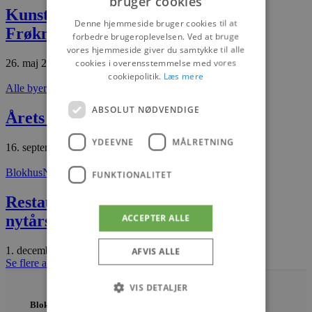
bruger cookies
Kunsthåndværk trækker gæster til
Denne hjemmeside bruger cookies til at
Frøkner & Fruer
forbedre brugeroplevelsen. Ved at bruge
vores hjemmeside giver du samtykke til alle
cookies i overensstemmelse med vores
26. maj 2026
cookiepolitik.
Læs mere
Alle byer
Nyheder
ABSOLUT NØDVENDIGE
Årets iværksætter 2025
YDEEVNE
MÅLRETNING
16. september 2025
Blokhus
Nyheder
FUNKTIONALITET
Restaurant Nordstjernen klar med
nytårsmenu
ACCEPTER ALLE
1. december 2025
AFVIS ALLE
Se flere artikler
VIS DETALJER
Blokhus Medier