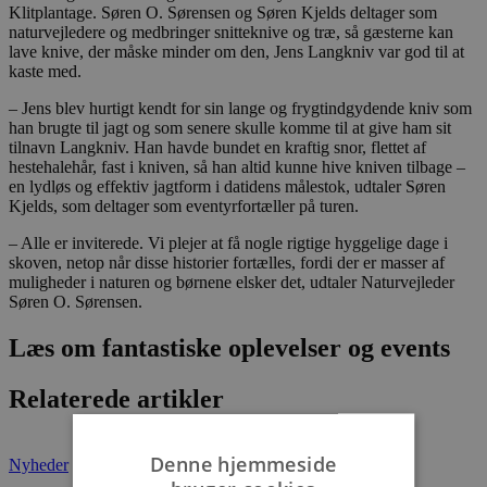
Klitplantage. Søren O. Sørensen og Søren Kjelds deltager som
naturvejledere og medbringer snitteknive og træ, så gæsterne kan
lave knive, der måske minder om den, Jens Langkniv var god til at
kaste med.
– Jens blev hurtigt kendt for sin lange og frygtindgydende kniv som
han brugte til jagt og som senere skulle komme til at give ham sit
tilnavn Langkniv. Han havde bundet en kraftig snor, flettet af
hestehalehår, fast i kniven, så han altid kunne hive kniven tilbage –
en lydløs og effektiv jagtform i datidens målestok, udtaler Søren
Kjelds, som deltager som eventyrfortæller på turen.
– Alle er inviterede. Vi plejer at få nogle rigtige hyggelige dage i
skoven, netop når disse historier fortælles, fordi der er masser af
muligheder i naturen og børnene elsker det, udtaler Naturvejleder
Søren O. Sørensen.
Læs om fantastiske oplevelser og events
Relaterede artikler
Denne hjemmeside
Nyheder