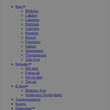
Byer
Blokhus
Løkken
Lønstrup
Hirtshals
Aabybro
Pandrup
Brovst
Fjerritslev
Saltum
Slettestrand
Thorupstrand
Alle byer
Nyheder
Det sker
Fokus på
Set og sket
Tæt på
E-Avis
Blokhus Avis
Vestkysten Nordjylland
Turistmagasinet
Events
Oplevelser