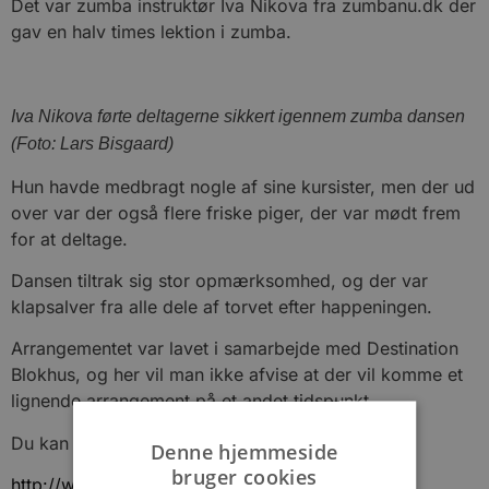
Det var zumba instruktør Iva Nikova fra zumbanu.dk der
gav en halv times lektion i zumba.
Iva Nikova førte deltagerne sikkert igennem zumba dansen
(Foto: Lars Bisgaard)
Hun havde medbragt nogle af sine kursister, men der ud
over var der også flere friske piger, der var mødt frem
for at deltage.
Dansen tiltrak sig stor opmærksomhed, og der var
klapsalver fra alle dele af torvet efter happeningen.
Arrangementet var lavet i samarbejde med Destination
Blokhus, og her vil man ikke afvise at der vil komme et
lignende arrangement på et andet tidspunkt.
Du kan læse mere om Iva Nikova og zumba på:
Denne hjemmeside
bruger cookies
http://www.zumbanu.dk/