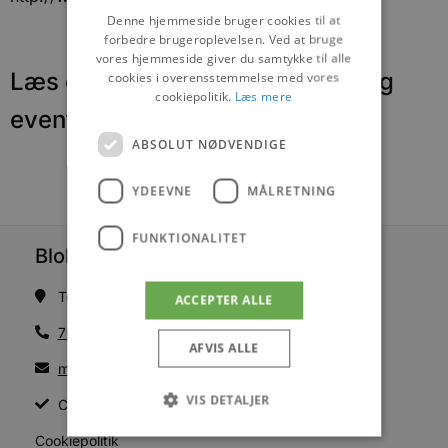
Denne hjemmeside bruger cookies til at
forbedre brugeroplevelsen. Ved at bruge
vores hjemmeside giver du samtykke til alle
Læs om fantastiske oplevelser og
cookies i overensstemmelse med vores
cookiepolitik.
Læs mere
events
ABSOLUT NØDVENDIGE
YDEEVNE
MÅLRETNING
FUNKTIONALITET
Blokhus Medier
Torvet 7B, 1. sal, 9492 Blokhus
ACCEPTER ALLE
70200123
AFVIS ALLE
mail@blokhus.dk
VIS DETALJER
CVR: 26486378
Cookiepolitik