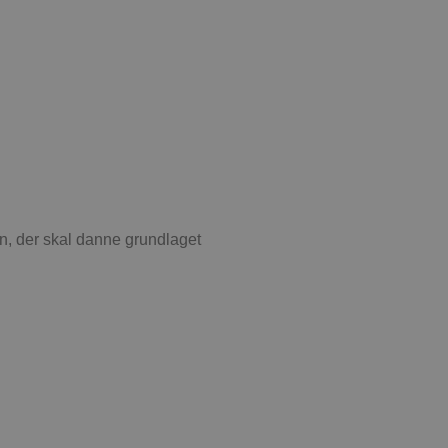
ukter, såsom realtidstilbud
ssionstilstanden.
mmesiden, hvilket hjælper
 til at begrænse
ger af indlejrede videoer.
 på brugerpræferencer for
an også afgøre, om
ion af Youtube-
n, der skal danne grundlaget
t unikt, anonymiseret
s adfærd og præferencer på
, tilpasse annoncering samt
cure- sikrer, at cookiens
forbindelse.