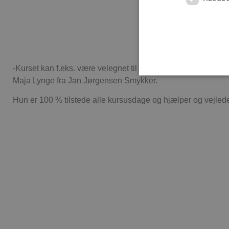
-Kurset kan f.eks. være velegnet til parret, der skal giftes e
Maja Lynge fra Jan Jørgensen Smykker.
Hun er 100 % tilstede alle kursusdage og hjælper og vejled
Absolut nødvendige cookies
kan ikke bruges korrekt ude
Navn
pys_session_limit
PHPSESSID