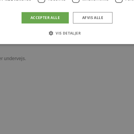
ACCEPTER ALLE
AFVIS ALLE
VIS DETALJER
ller til andre, som bare ønsker sig et helt unikt smykke og et vær
Absolut nødvendige
Ydeevne
Målretning
Funktionalitet
er undervejs.
 muliggør hjemmesidens grundlæggende funktionalitet såsom brugerlogin og kontoad
n de absolut nødvendige cookies.
Udbyder
/
Udløbsdato
Beskrivelse
Domæne
.blokhus.dk
59 minutter
Denne cookie bruges til at begrænse, hvor mang
57
udløse visse server-sidefunktioner inden for en 
sekunder
at forbedre hjemmesidens ydeevne og forhindre 
Session
Cookie genereret af applikationer baseret på PHP
PHP.net
generel identifikator, der bruges til at opretholde
blokhus.dk
brugersessioner. Det er normalt et tilfældigt g
det bruges kan være specifikt for webstedet, me
opretholde en logget status for en bruger mellem