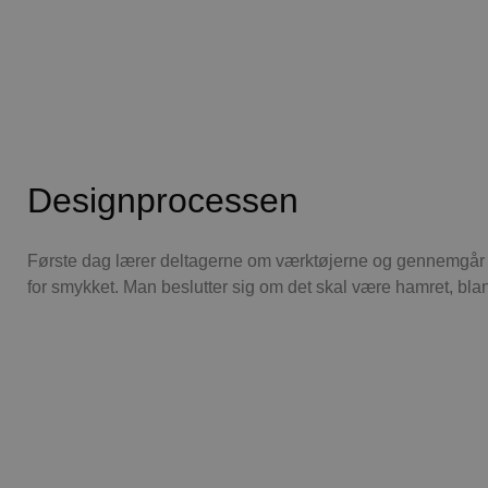
.blok
_fbp
_ga_PJR83J7HYC
.blok
pysTrafficSource
.blok
_gat_gtag_UA_74178830_1
YSC
VISITOR_INFO1_LIVE
Designprocessen
Første dag lærer deltagerne om værktøjerne og gennemgår no
__Secure-YNID
for smykket. Man beslutter sig om det skal være hamret, blan