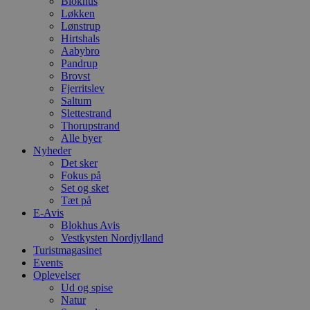
Blokhus
Løkken
Lønstrup
Hirtshals
Aabybro
Pandrup
Brovst
Fjerritslev
Saltum
Slettestrand
Thorupstrand
Alle byer
Nyheder
Det sker
Fokus på
Set og sket
Tæt på
E-Avis
Blokhus Avis
Vestkysten Nordjylland
Turistmagasinet
Events
Oplevelser
Ud og spise
Natur