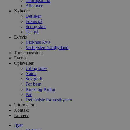
Thorupstrand
Alle byer
Nyheder
Det sker
Fokus på
Set og sket
Tæt på
E-Avis
Blokhus Avis
Vestkysten Nordjylland
Turistmagasinet
Events
Oplevelser
Ud og spise
Natur
Sov godt
For børn
Kunst og Kultur
Par
Det bedste fra Vestkysten
Information
Kontakt
Erhverv
Byer