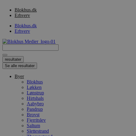
Videre
Blokhus.dk
til
Erhverv
indhold
Blokhus.dk
Erhverv
Search
...
resultater
Se alle resultater
Byer
Blokhus
Løkken
Lønstrup
Hirtshals
Aabybro
Pandrup
Brovst
Fjerritslev
Saltum
Slettestrand