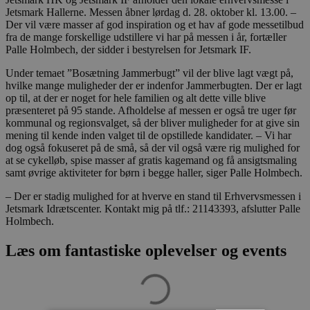
Jetsmark Hallerne. Messen åbner lørdag d. 28. oktober kl. 13.00. –
Der vil være masser af god inspiration og et hav af gode messetilbud
fra de mange forskellige udstillere vi har på messen i år, fortæller
Palle Holmbech, der sidder i bestyrelsen for Jetsmark IF.
Under temaet ”Bosætning Jammerbugt” vil der blive lagt vægt på,
hvilke mange muligheder der er indenfor Jammerbugten. Der er lagt
op til, at der er noget for hele familien og alt dette ville blive
præsenteret på 95 stande. Afholdelse af messen er også tre uger før
kommunal og regionsvalget, så der bliver muligheder for at give sin
mening til kende inden valget til de opstillede kandidater. – Vi har
dog også fokuseret på de små, så der vil også være rig mulighed for
at se cykelløb, spise masser af gratis kagemand og få ansigtsmaling
samt øvrige aktiviteter for børn i begge haller, siger Palle Holmbech.
– Der er stadig mulighed for at hverve en stand til Erhvervsmessen i
Jetsmark Idrætscenter. Kontakt mig på tlf.: 21143393, afslutter Palle
Holmbech.
Læs om fantastiske oplevelser og events