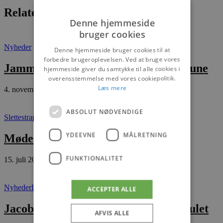
Relaterede artikler
Denne hjemmeside
bruger cookies
Nyheder
Denne hjemmeside bruger cookies til at
forbedre brugeroplevelsen. Ved at bruge vores
Jammerbugt i top som friluftskommune
hjemmeside giver du samtykke til alle cookies i
overensstemmelse med vores cookiepolitik.
Læs mere
4. november 2025
ABSOLUT NØDVENDIGE
Slettestrand
Nyheder
YDEEVNE
MÅLRETNING
Mødested Slettestrand
FUNKTIONALITET
15. juli 2026
Nyheder
Løkken
ACCEPTER ALLE
Jacob og Mettes farvel til hamsterhjulet
AFVIS ALLE