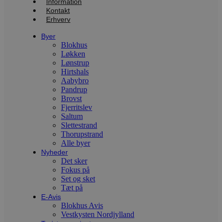
Information
m
Kontakt
CookieScriptConsent
4 uger 2
D
CookieScript
Erhverv
dage
b
blokhus.dk
C
Byer
S
Blokhus
t
h
Løkken
p
Lønstrup
s
Hirtshals
b
e
Aabybro
a
Pandrup
S
Brovst
c
Fjerritslev
f
k
Saltum
Slettestrand
pys_start_session
.blokhus.dk
Session
D
Thorupstrand
b
Alle byer
o
b
Nyheder
t
Det sker
d
Fokus på
g
h
Set og sket
o
Tæt på
e
E-Avis
h
Blokhus Avis
ti
Vestkysten Nordjylland
VISITOR_PRIVACY_METADATA
5 måneder
D
YouTube