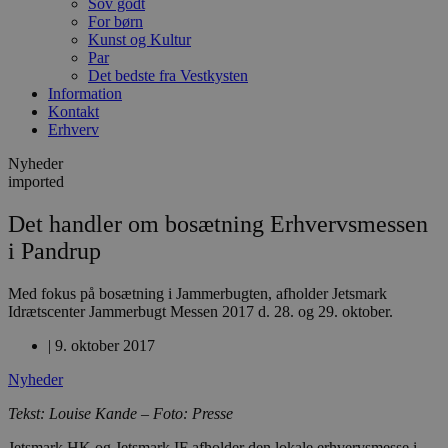
Sov godt
For børn
Kunst og Kultur
Par
Det bedste fra Vestkysten
Information
Kontakt
Erhverv
Nyheder
imported
Det handler om bosætning Erhvervsmessen
i Pandrup
Med fokus på bosætning i Jammerbugten, afholder Jetsmark
Idrætscenter Jammerbugt Messen 2017 d. 28. og 29. oktober.
|
9. oktober 2017
Nyheder
Tekst: Louise Kande – Foto: Presse
Jetsmark HK og Jetsmark IF afholder den lokale erhvervsmesse i