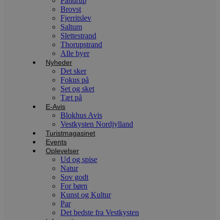
Pandrup
d
Brovst
f
h
Fjerritslev
y
Saltum
f
Slettestrand
m
t
Thorupstrand
Alle byer
PHPSESSID
Session
C
PHP.net
Nyheder
g
blokhus.dk
Det sker
a
b
Fokus på
s
Set og sket
e
Tæt på
i
d
E-Avis
o
Blokhus Avis
v
Vestkysten Nordjylland
b
Turistmagasinet
D
e
Events
g
Oplevelser
n
Ud og spise
h
Natur
b
s
Sov godt
w
For børn
e
Kunst og Kultur
e
o
Par
l
Det bedste fra Vestkysten
e