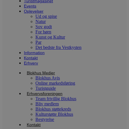
Turistmagasinet
4 uger
b
.youtube.com
Events
g
b
Oplevelser
s
Ud og spise
p
Natur
f
Sov godt
i
w
For børn
r
Kunst og Kultur
p
Par
b
s
Det bedste fra Vestkysten
f
Information
p
Kontakt
b
Erhverv
p
o
i
Blokhus Medier
d
Blokhus Avis
p
Online markedsføring
b
f
Turistguide
s
Erhvervsforeningen
Team frivillig Blokhus
Bliv medlem
Blokhus støttekreds
Kulturstøtte Blokhus
Udbyder
/
Bestyrelse
Navn
Udløbsdato
Beskrivelse
Domæne
Udbyder
/
Kontakt
Navn
Udløbsdato
Beskrivelse
Domæne