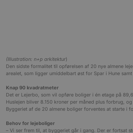
VISITOR_PRIVACY_METAD
Udbyder
Navn
Domæne
Udby
Navn
Navn
Dom
(Illustration: n+p arkitektur
)
pys_first_visit
.blokhus.
Den sidste formalitet til opførelsen af 20 nye almene le
_gid
_gcl_au
Googl
.blok
arealet, som ligger umiddelbart øst for Spar i Hune sam
_ga
Googl
__Secure-
.blok
ROLLOUT_TOKEN
Knap 90 kvadratmeter
Det er Lejerbo, som vil opføre boliger i én etage på 89
Huslejen bliver 8.150 kroner per måned plus forbrug, og
pbid
pys_landing_page
now-
Byggeriet af de 20 almene boliger forventes at starte i 
cowo
.blok
_fbp
Behov for lejeboliger
_ga_PJR83J7HYC
.blok
– Vi ser frem til, at byggeriet går i gang. Der er forts