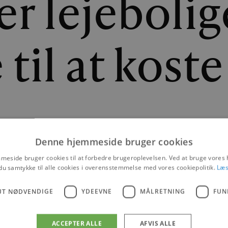
r lejebolig
 til at koste
Denne hjemmeside bruger cookies
 FRANDSEN
|
16. NOVEMBER 2020
eside bruger cookies til at forbedre brugeroplevelsen. Ved at bruge vore
BLOKHUS
du samtykke til alle cookies i overensstemmelse med vores cookiepolitik.
Læs
UT NØDVENDIGE
YDEEVNE
MÅLRETNING
FUN
ACCEPTER ALLE
AFVIS ALLE