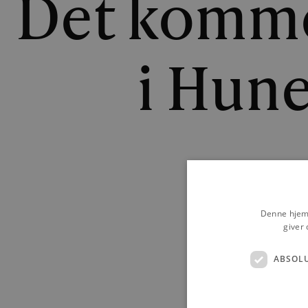
Det komme
i Hune
MARTIN
Denne hjemm
giver 
ABSOL