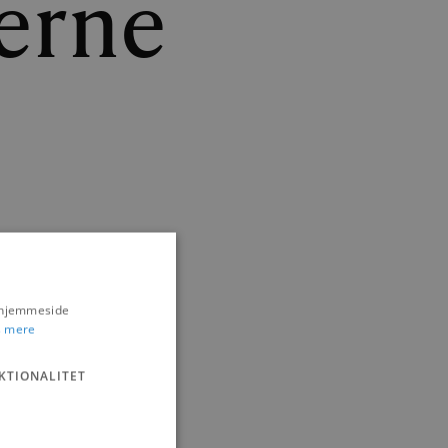
erne
s hjemmeside
 mere
KTIONALITET