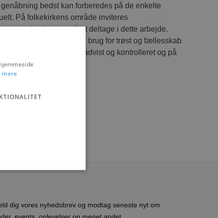
 genåbning bedst kan forberedes på de enkelte
elt. På folkekirkens område inviteres
 organisationer nu til at deltage i dette arbejde.
e for mennesker, der har brug for trøst og fællesskab
ende genåbning kan ske gradvist og kontrolleret og på
s hjemmeside
 mere
KTIONALITET
eld dig vores nyhedsbrev og modtag seneste nyt om
ministration. Hjemmesiden
der, events, oplevelser og meget andet.