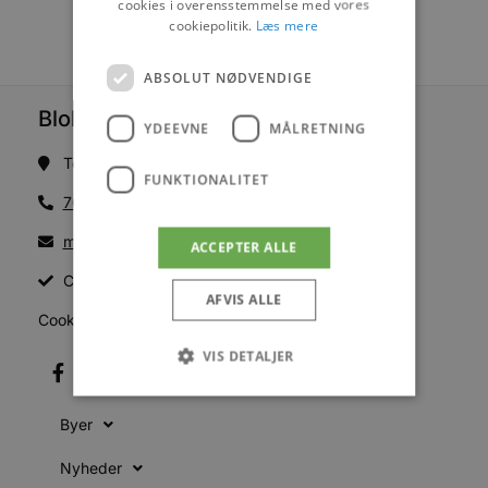
cookies i overensstemmelse med vores
cookiepolitik.
Læs mere
ABSOLUT NØDVENDIGE
Blokhus Medier
YDEEVNE
MÅLRETNING
Torvet 7B, 1. sal, 9492 Blokhus
FUNKTIONALITET
70200123
mail@blokhus.dk
ACCEPTER ALLE
CVR: 26486378
AFVIS ALLE
Cookiepolitik
VIS DETALJER
Byer
Absolut nødvendige
Ydeevne
Nyheder
Målretning
Funktionalitet