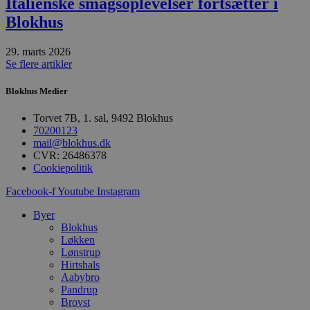
Italienske smagsoplevelser fortsætter i
Absolut nødvendige
Ydeevne
Blokhus
Målretning
Funktionalitet
29. marts 2026
Absolut nødvendige cookies muliggør
Se flere artikler
hjemmesidens grundlæggende funktionalitet
såsom brugerlogin og kontoadministration.
Hjemmesiden kan ikke bruges korrekt uden de
Blokhus Medier
absolut nødvendige cookies.
Torvet 7B, 1. sal, 9492 Blokhus
Udbyder
/
Navn
Udløbsdato
B
70200123
Domæne
mail@blokhus.dk
pys_session_limit
.blokhus.dk
59 minutter
D
CVR: 26486378
57
b
Cookiepolitik
sekunder
b
m
Facebook-f
Youtube
Instagram
b
u
s
Byer
s
Blokhus
i
Løkken
g
d
Lønstrup
f
Hirtshals
h
Aabybro
y
f
Pandrup
m
Brovst
t