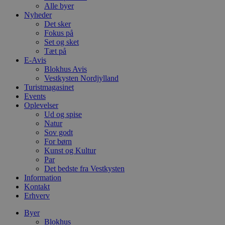
Alle byer
Nyheder
Det sker
Fokus på
Set og sket
Tæt på
E-Avis
Blokhus Avis
Vestkysten Nordjylland
Turistmagasinet
Events
Oplevelser
Ud og spise
Natur
Sov godt
For børn
Kunst og Kultur
Par
Det bedste fra Vestkysten
Information
Kontakt
Erhverv
Byer
Blokhus