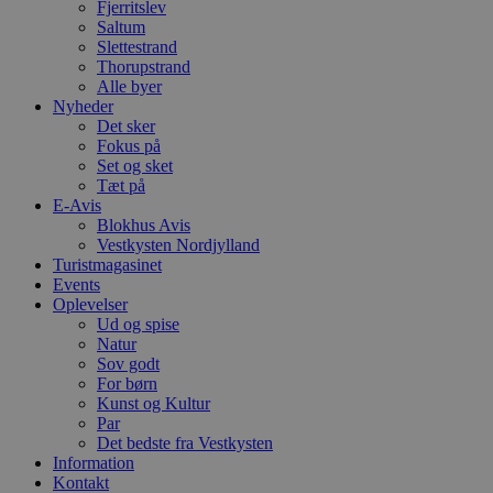
Fjerritslev
Saltum
PHPSESSID
Session
C
PHP.net
g
blokhus.dk
Slettestrand
a
Thorupstrand
b
Alle byer
s
Nyheder
e
i
Det sker
d
Fokus på
o
Set og sket
v
b
Tæt på
D
E-Avis
e
Blokhus Avis
g
Vestkysten Nordjylland
n
h
Turistmagasinet
b
Events
s
Oplevelser
w
e
Ud og spise
e
Natur
o
Sov godt
l
For børn
e
m
Kunst og Kultur
Par
CookieScriptConsent
4 uger 2
D
CookieScript
Det bedste fra Vestkysten
dage
b
blokhus.dk
C
Information
S
Kontakt
t