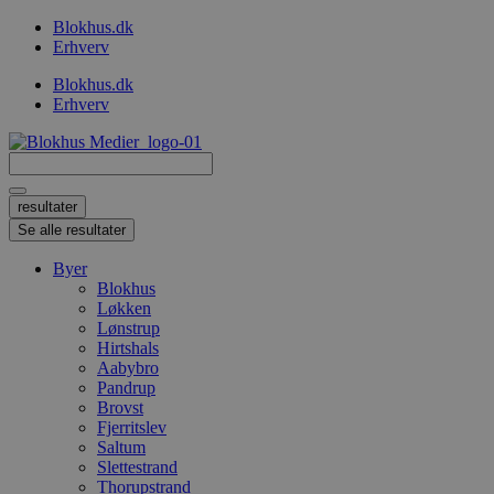
Videre
Blokhus.dk
til
Erhverv
indhold
Blokhus.dk
Erhverv
Search
...
resultater
Se alle resultater
Byer
Blokhus
Løkken
Lønstrup
Hirtshals
Aabybro
Pandrup
Brovst
Fjerritslev
Saltum
Slettestrand
Thorupstrand