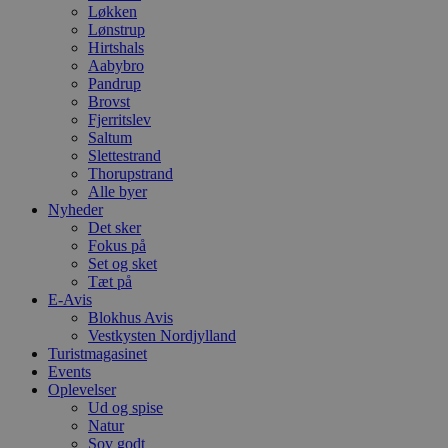
Løkken
Lønstrup
Hirtshals
Aabybro
Pandrup
Brovst
Fjerritslev
Saltum
Slettestrand
Thorupstrand
Alle byer
Nyheder
Det sker
Fokus på
Set og sket
Tæt på
E-Avis
Blokhus Avis
Vestkysten Nordjylland
Turistmagasinet
Events
Oplevelser
Ud og spise
Natur
Sov godt