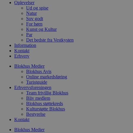
i
Oplevelser
w
Ud og spise
r
p
Natur
b
Sov godt
s
For børn
f
Kunst og Kultur
p
b
Par
p
Det bedste fra Vestkysten
o
Information
i
d
Kontakt
p
Erhverv
b
f
Blokhus Medier
s
Blokhus Avis
Online markedsføring
Turistguide
Erhvervsforeningen
Team frivillig Blokhus
Udbyder
/
Navn
Udløbsdato
Beskrivelse
Bliv medlem
Domæne
Udbyder
/
Navn
Udløbsdato
Beskrivelse
Blokhus støttekreds
Domæne
pys_first_visit
.blokhus.dk
1 uge
Denne cookie
Udbyder
/
Kulturstøtte Blokhus
Navn
Udløbsdato
Beskr
bruges til at
_gid
1 dag
Denne cookie
Google LLC
Domæne
Bestyrelse
bestemme den
Google Anal
.blokhus.dk
Kontakt
første gang
gemmer og 
_gcl_au
2 måneder
Denne
Google LLC
brugeren besøgte
unik værdi 
4 uger
indsti
.blokhus.dk
hjemmesiden for
side og brug
Blokhus Medier
Doubl
at forbedre