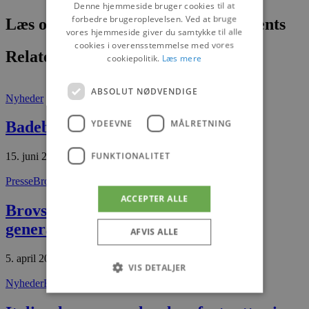
Denne hjemmeside bruger cookies til at
forbedre brugeroplevelsen. Ved at bruge
Læs om fantastiske oplevelser og events
vores hjemmeside giver du samtykke til alle
cookies i overensstemmelse med vores
Relaterede artikler
cookiepolitik.
Læs mere
ABSOLUT NØDVENDIGE
Nyheder
YDEEVNE
MÅLRETNING
Badeby nu også med vinbar
FUNKTIONALITET
15. juni 2026
Presse
Brovst
ACCEPTER ALLE
Brovst Handel samlet til
generalforsamling
AFVIS ALLE
5. april 2026
VIS DETALJER
Nyheder
Blokhus