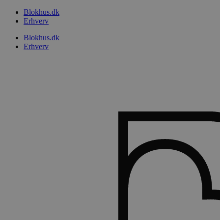
Videre
Blokhus.dk
til
Erhverv
indhold
Blokhus.dk
Erhverv