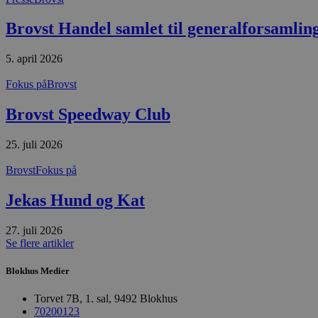
CookieScriptConsent
Brovst Handel samlet til generalforsamlin
pys_start_session
5. april 2026
Fokus på
Brovst
VISITOR_PRIVACY_METAD
Brovst Speedway Club
25. juli 2026
Udbyder
Navn
Brovst
Fokus på
Domæne
Udby
Navn
Navn
Dom
pys_first_visit
.blokhus.
Jekas Hund og Kat
_gid
_gcl_au
Googl
.blok
27. juli 2026
_ga
Googl
Se flere artikler
__Secure-
.blok
ROLLOUT_TOKEN
Blokhus Medier
Torvet 7B, 1. sal, 9492 Blokhus
pbid
pys_landing_page
now-
70200123
cowo