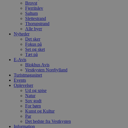
Brovst
Fjerritslev
Saltum
Slettestrand
Thorupstrand
Alle byer
Nyheder
Det sker
Fokus på
Set og sket
Tæt på
E-Avis
Blokhus Avis
Vestkysten Nordjylland
Turistmagasinet
Events
Oplevelser
Ud og spise
Natur
Sov godt
For børn
Kunst og Kultur
Par
Det bedste fra Vestkysten
Information