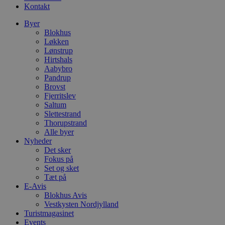
Kontakt
Byer
Blokhus
Løkken
Lønstrup
Hirtshals
Aabybro
Pandrup
Brovst
Fjerritslev
Saltum
Slettestrand
Thorupstrand
Alle byer
Nyheder
Det sker
Fokus på
Set og sket
Tæt på
E-Avis
Blokhus Avis
Vestkysten Nordjylland
Turistmagasinet
Events