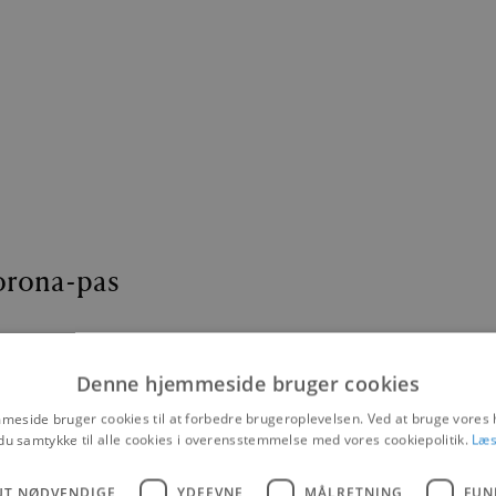
corona-pas
Denne hjemmeside bruger cookies
eside bruger cookies til at forbedre brugeroplevelsen. Ved at bruge vore
na-pas, såfremt man er i besiddelse af et.
du samtykke til alle cookies i overensstemmelse med vores cookiepolitik.
Læs
er udfaser corona-passet.
der ikke længere skal fremvise et corona-pas med bevis på negativ test 
m Fårup Sommerland og Skulpturparken, på markeder og spillesteder samt
UT NØDVENDIGE
YDEEVNE
MÅLRETNING
FUN