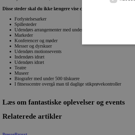
Disse steder skal du ikke længere vise corona-pas:
Forlystelsesarker
Spillesteder
Udendørs arrangementer med under 2.000 siddende publikum
Markeder
Konferencer og møder
Messer og dyrskuer
Udendørs motionsevents
Indendørs idræt
Udendørs idræt
Teatre
Absolut nødvendige cookies
kan ikke bruges korrekt ude
Museer
Biografer med under 500 tilskuere
I fitnesscentre overgå man til daglige stikprøvekontroller
Navn
pys_session_limit
Læs om fantastiske oplevelser og events
PHPSESSID
Relaterede artikler
Presse
Brovst