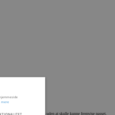
s hjemmeside
 mere
eller vaccination.
 til udendørs motionsevents uden at skulle kunne fremvise passet.
KTIONALITET