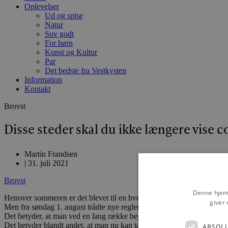
Oplevelser
Ud og spise
Natur
Sov godt
For børn
Kunst og Kultur
Par
Det bedste fra Vestkysten
Information
Kontakt
Brovst
Disse steder skal du ikke længere vise 
Martin Frandsen
|
31. juli 2021
Brovst
Denne hjemm
Henover sommeren er det blevet til en hverdagsbegivenhed at vise coro
giver 
Men fra søndag 1. august trådte nye regler i kraft, som på flere områd
Det betyder, at man ved en lang række begivenheder, oplevelser og ste
Det betyder blandt andet, at man nu kan tage i forlystelsesparker so
ABSOL