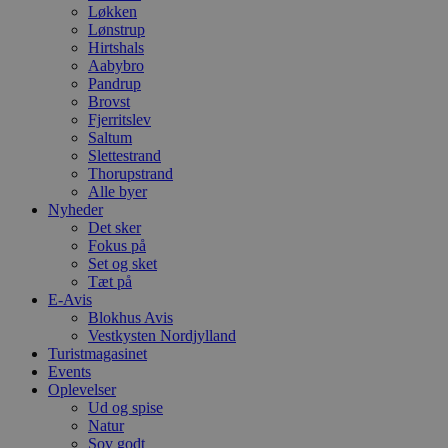
Løkken
Lønstrup
Hirtshals
Aabybro
Pandrup
Brovst
Fjerritslev
Saltum
Slettestrand
Thorupstrand
Alle byer
Nyheder
Det sker
Fokus på
Set og sket
Tæt på
E-Avis
Blokhus Avis
Vestkysten Nordjylland
Turistmagasinet
Events
Oplevelser
Ud og spise
Natur
Sov godt