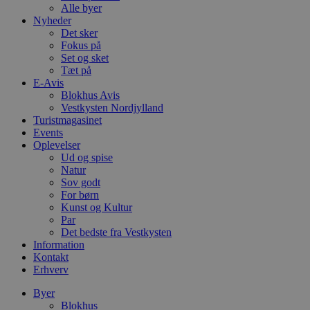
Alle byer
Nyheder
Det sker
Fokus på
Set og sket
Tæt på
E-Avis
Blokhus Avis
Vestkysten Nordjylland
Turistmagasinet
Events
Oplevelser
Ud og spise
Natur
Sov godt
For børn
Kunst og Kultur
Par
Det bedste fra Vestkysten
Information
Kontakt
Erhverv
Byer
Blokhus