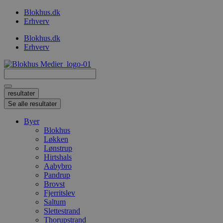
Videre
Blokhus.dk
til
Erhverv
indhold
Blokhus.dk
Erhverv
Search
...
resultater
Se alle resultater
Byer
Blokhus
Løkken
Lønstrup
Hirtshals
Aabybro
Pandrup
Brovst
Fjerritslev
Saltum
Slettestrand
Thorupstrand