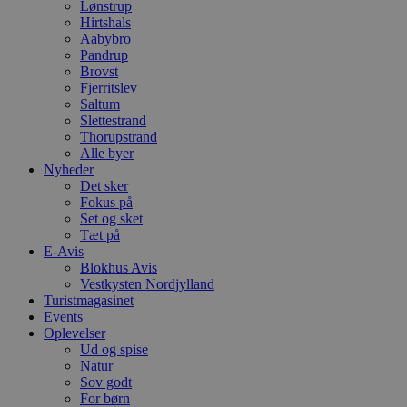
Lønstrup
b
Hirtshals
e
a
Aabybro
S
Pandrup
c
Brovst
f
k
Fjerritslev
Saltum
pys_start_session
.blokhus.dk
Session
D
Slettestrand
b
Thorupstrand
o
b
Alle byer
t
Nyheder
d
Det sker
g
h
Fokus på
o
Set og sket
e
Tæt på
h
E-Avis
ti
Blokhus Avis
VISITOR_PRIVACY_METADATA
5 måneder
D
YouTube
Vestkysten Nordjylland
4 uger
b
.youtube.com
Turistmagasinet
g
Events
b
s
Oplevelser
p
Ud og spise
f
Natur
i
w
Sov godt
r
For børn
p