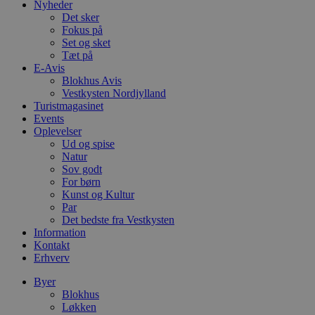
Nyheder
a
b
Det sker
s
Fokus på
e
Set og sket
i
Tæt på
d
o
E-Avis
v
Blokhus Avis
b
Vestkysten Nordjylland
D
e
Turistmagasinet
g
Events
n
Oplevelser
h
Ud og spise
b
s
Natur
w
Sov godt
e
For børn
e
o
Kunst og Kultur
l
Par
e
Det bedste fra Vestkysten
m
Information
CookieScriptConsent
4 uger 2
D
CookieScript
Kontakt
dage
b
blokhus.dk
Erhverv
C
S
Byer
t
h
Blokhus
p
Løkken
s