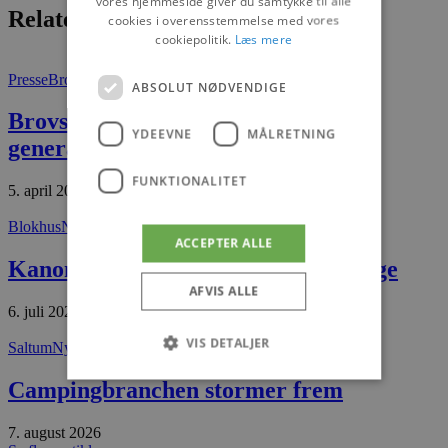
vores hjemmeside giver du samtykke til alle
Relaterede artikler
cookies i overensstemmelse med vores
cookiepolitik.
Læs mere
Presse
Brovst
ABSOLUT NØDVENDIGE
Brovst Handel samlet til
YDEEVNE
MÅLRETNING
generalforsamling
FUNKTIONALITET
5. april 2026
Blokhus
Nyheder
ACCEPTER ALLE
Kanonlauget i Blokhus søger frivillige
AFVIS ALLE
6. juli 2026
VIS DETALJER
Saltum
Nyheder
Campingbranchen stormer frem
Absolut nødvendige
Ydeevne
7. august 2026