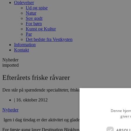
Oplevelser
Ud og spise
Natur
Sov godt
For børn
Kunst og Kultur
Par
Det bedste fra Vestkysten
Information
Kontakt
Nyheder
imported
Efterårets friske råvarer
Den står på spændende specialiteter, friske råvarer, kunst og andet sp
|
16. oktober 2012
Nyheder
Denne hjemm
giver 
Igen i dag tirsdag er der aktivitet og glade dage i Blokhus. Fra kl. 11 
For første gang laver Destination Blokhus et efterårsmarked, som forh
ABSOL