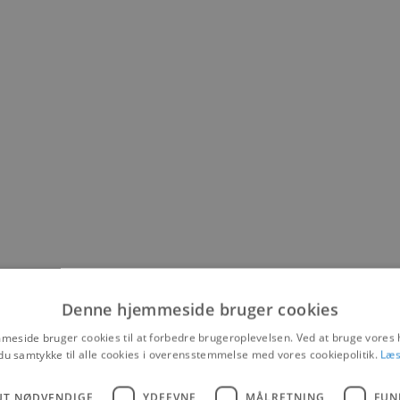
ændende når der er efterårsmarked i Blokhus tirsdag.
Denne hjemmeside bruger cookies
eside bruger cookies til at forbedre brugeroplevelsen. Ved at bruge vore
du samtykke til alle cookies i overensstemmelse med vores cookiepolitik.
Læs
til 15 er der
god mulighed for at opleve nordjyske specialiteter og fors
åbentligt vil kunne sprede endnu mere stemning i den i forvejen efterår
UT NØDVENDIGE
YDEEVNE
MÅLRETNING
FUN