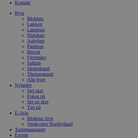
Kontakt
Byer
Blokhus
Løkken
Lønstrup
Hirtshals
Aabybro
Pandrup
Brovst
Fjerritslev
Saltum
Slettestrand
Thorupstrand
Alle byer
Nyheder
Det sker
Fokus på
Set og sket
Tæt på
E-Avis
Blokhus Avis
Vestkysten Nordjylland
Turistmagasinet
Events