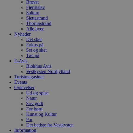
Brovst
Fjerritslev
Saltum
Slettestrand
Thorupstrand
Alle byer
Nyheder
Det sker
Fokus på
Set og sket
Tæt på
E-Avis
Blokhus Avis
Vestkysten Nordjylland
Turistmagasinet
Events
Oplevelser
Ud og spise
Natur
Sov godt
For børn
Kunst og Kultur
Par
Det bedste fra Vestkysten
Information