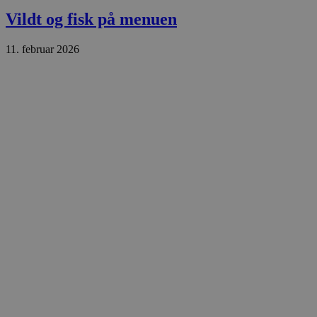
.blok
Vildt og fisk på menuen
_fbp
_ga_PJR83J7HYC
.blok
11. februar 2026
pysTrafficSource
.blok
_gat_gtag_UA_74178830_1
YSC
VISITOR_INFO1_LIVE
__Secure-YNID