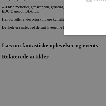
– Æbler, melsorter, græskar, vin, grøntsager, hjemmesylt er blot nogl
EDC Danebo i Blokhus.
Han fortæller at der også vil være kunsthåndværk.
Det hele er samlet ved de små hyggelige hytter placeret ved Aalborg
Læs om fantastiske oplevelser og events
Absolut nødvendige cookies
Relaterede artikler
kan ikke bruges korrekt ude
Navn
pys_session_limit
PHPSESSID