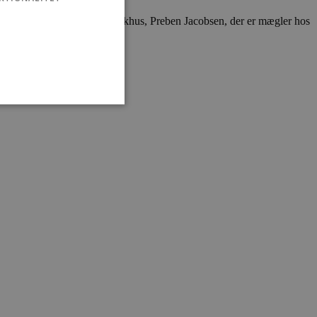
ad formand for Destination Blokhus, Preben Jacobsen, der er mægler hos
ministration. Hjemmesiden
e gange en bruger kan
given periode, der forsøger
misbrug af tjenester.
-sproget. Dette er en
 variabler for
enereret nummer, hvordan
n et godt eksempel er at
 siderne.