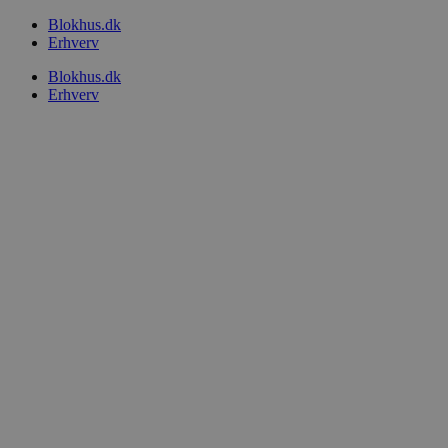
Videre
Blokhus.dk
til
Erhverv
indhold
Blokhus.dk
Erhverv