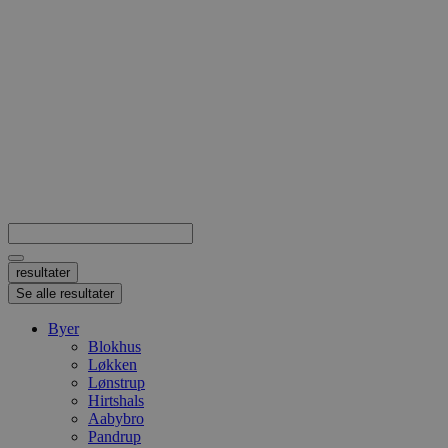
Search
...
resultater
Se alle resultater
Byer
Blokhus
Løkken
Lønstrup
Hirtshals
Aabybro
Pandrup