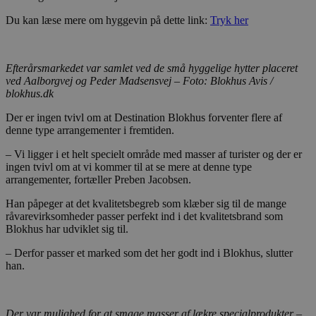
Du kan læse mere om hyggevin på dette link:
Tryk her
Absolut nødvendige
Ydeevne
Målretning
Funktionalitet
Absolut nødvendige cookies muliggør
Efterårsmarkedet var samlet ved de små hyggelige hytter placeret
hjemmesidens grundlæggende funktionalitet
ved Aalborgvej og Peder Madsensvej – Foto: Blokhus Avis /
såsom brugerlogin og kontoadministration.
blokhus.dk
Hjemmesiden kan ikke bruges korrekt uden de
absolut nødvendige cookies.
Der er ingen tvivl om at Destination Blokhus forventer flere af
denne type arrangementer i fremtiden.
Udbyder
/
Navn
Udløbsdato
B
Domæne
– Vi ligger i et helt specielt område med masser af turister og der er
pys_session_limit
.blokhus.dk
59 minutter
D
ingen tvivl om at vi kommer til at se mere at denne type
57
b
arrangementer, fortæller Preben Jacobsen.
sekunder
b
m
Han påpeger at det kvalitetsbegreb som klæber sig til de mange
b
u
råvarevirksomheder passer perfekt ind i det kvalitetsbrand som
s
Blokhus har udviklet sig til.
s
i
– Derfor passer et marked som det her godt ind i Blokhus, slutter
g
d
han.
f
h
y
f
m
Der var mulighed for at smage masser af lækre specialprodukter –