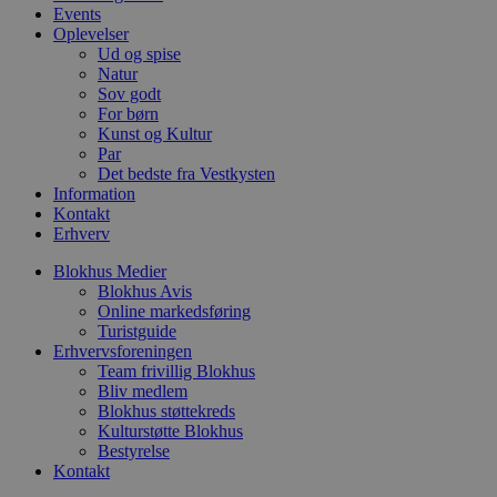
unikk
Events
pysTrafficSource
.blokhus.dk
1 uge
Denne cookie
sessi
identificere 
Oplevelser
med a
hjemmesiden
optim
Ud og spise
med at fors
rekl
Natur
brugerne a
Sov godt
webstedet.
_fbp
2 måneder
Brugt
Meta
For børn
4 uger
at le
Platform Inc.
rekla
.blokhus.dk
Kunst og Kultur
såsom
Par
fra
Det bedste fra Vestkysten
tredj
Information
_gat_gtag_UA_74178830_1
.blokhus.dk
59
Denne
Kontakt
sekunder
del a
Erhverv
Analyt
at be
anmo
Blokhus Medier
(hast
Blokhus Avis
gasbe
Online markedsføring
Turistguide
YSC
Session
Denne
Google LLC
indst
.youtube.com
Erhvervsforeningen
til at
Team frivillig Blokhus
af in
Bliv medlem
Blokhus støttekreds
VISITOR_INFO1_LIVE
5 måneder
Denne
Google LLC
4 uger
indst
.youtube.com
Kulturstøtte Blokhus
for at
Bestyrelse
bruge
Kontakt
Youtu
er ind