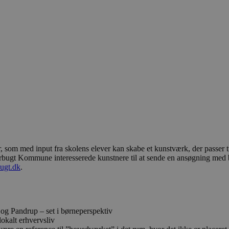
om med input fra skolens elever kan skabe et kunstværk, der passer ti
rbugt Kommune interesserede kunstnere til at sende en ansøgning med be
ugt.dk
.
 og Pandrup – set i børneperspektiv
okalt erhvervsliv