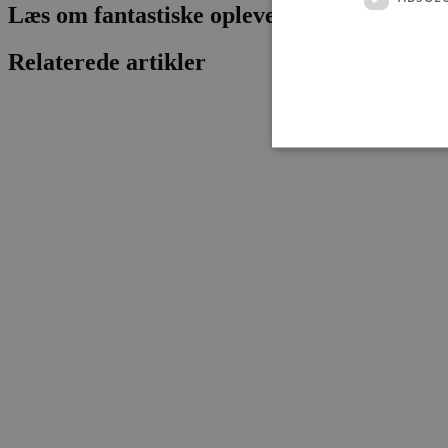
Læs om fantastiske oplevelser og events
Relaterede artikler
Absolut nødvendige cookies
kan ikke bruges korrekt ude
Navn
pys_session_limit
PHPSESSID