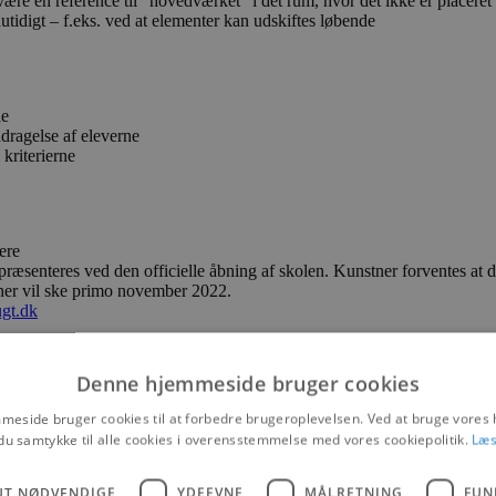
være en reference til ”hovedværket” i det rum, hvor det ikke er placeret
tidigt – f.eks. ved at elementer kan udskiftes løbende
de
dragelse af eleverne
 kriterierne
ere
præsenteres ved den officielle åbning af skolen. Kunstner forventes at 
tner vil ske primo november 2022.
gt.dk
Denne hjemmeside bruger cookies
ver 600 elever
til 1. august.
eside bruger cookies til at forbedre brugeroplevelsen. Ved at bruge vore
Pandrup
du samtykke til alle cookies i overensstemmelse med vores cookiepolitik.
Læs
okale kulturcenter og være rammen for et væld af aktiviteter, kulturf
UT NØDVENDIGE
YDEEVNE
MÅLRETNING
FUN