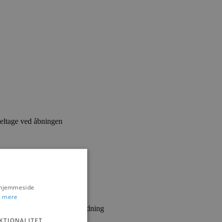
deltage ved åbningen
s hjemmeside
 mere
ormidling, musik og underholdning
KTIONALITET