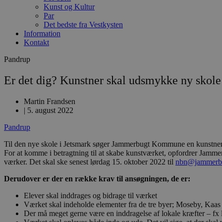
Kunst og Kultur
Par
Det bedste fra Vestkysten
Information
Kontakt
Pandrup
Er det dig? Kunstner skal udsmykke ny skole
Martin Frandsen
|
5. august 2022
Pandrup
Til den nye skole i Jetsmark søger Jammerbugt Kommune en kunstner, s
For at komme i betragtning til at skabe kunstværket, opfordrer Jamme
værker. Det skal ske senest lørdag 15. oktober 2022 til
nbn@jammerb
Derudover er der en række krav til ansøgningen, de er:
Elever skal inddrages og bidrage til værket
Værket skal indeholde elementer fra de tre byer; Moseby, Kaas
Der må meget gerne være en inddragelse af lokale kræfter – fx l