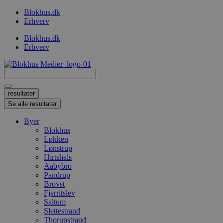
Videre
Blokhus.dk
til
Erhverv
indhold
Blokhus.dk
Erhverv
Search
...
resultater
Se alle resultater
Byer
Blokhus
Løkken
Lønstrup
Hirtshals
Aabybro
Pandrup
Brovst
Fjerritslev
Saltum
Slettestrand
Thorupstrand