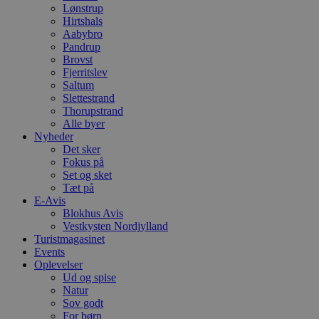
Lønstrup
Hirtshals
Aabybro
Pandrup
Brovst
Fjerritslev
Saltum
Slettestrand
Thorupstrand
Alle byer
Nyheder
Det sker
Fokus på
Set og sket
Tæt på
E-Avis
Blokhus Avis
Vestkysten Nordjylland
Turistmagasinet
Events
Oplevelser
Ud og spise
Natur
Sov godt
For børn