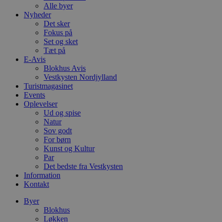
Alle byer
Nyheder
Det sker
Fokus på
Set og sket
Tæt på
E-Avis
Blokhus Avis
Vestkysten Nordjylland
Turistmagasinet
Events
Oplevelser
Ud og spise
Natur
Sov godt
For børn
Kunst og Kultur
Par
Det bedste fra Vestkysten
Information
Kontakt
Byer
Blokhus
Løkken