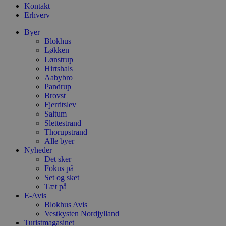
Kontakt
b
o
Erhverv
b
t
Byer
d
Blokhus
g
h
Løkken
o
Lønstrup
e
Hirtshals
h
Aabybro
ti
Pandrup
VISITOR_PRIVACY_METADATA
5 måneder
D
YouTube
Brovst
4 uger
b
.youtube.com
Fjerritslev
g
Saltum
b
s
Slettestrand
p
Thorupstrand
f
Alle byer
i
w
Nyheder
r
Det sker
p
Fokus på
b
Set og sket
s
f
Tæt på
p
E-Avis
b
Blokhus Avis
p
o
Vestkysten Nordjylland
i
Turistmagasinet