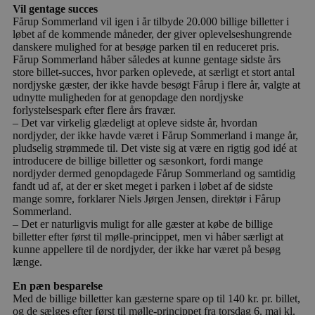
Vil gentage succes
Fårup Sommerland vil igen i år tilbyde 20.000 billige billetter i
løbet af de kommende måneder, der giver oplevelseshungrende
danskere mulighed for at besøge parken til en reduceret pris.
Fårup Sommerland håber således at kunne gentage sidste års
store billet-succes, hvor parken oplevede, at særligt et stort antal
nordjyske gæster, der ikke havde besøgt Fårup i flere år, valgte at
udnytte muligheden for at genopdage den nordjyske
forlystelsespark efter flere års fravær.
– Det var virkelig glædeligt at opleve sidste år, hvordan
nordjyder, der ikke havde været i Fårup Sommerland i mange år,
pludselig strømmede til. Det viste sig at være en rigtig god idé at
introducere de billige billetter og sæsonkort, fordi mange
nordjyder dermed genopdagede Fårup Sommerland og samtidig
fandt ud af, at der er sket meget i parken i løbet af de sidste
mange somre, forklarer Niels Jørgen Jensen, direktør i Fårup
Sommerland.
– Det er naturligvis muligt for alle gæster at købe de billige
billetter efter først til mølle-princippet, men vi håber særligt at
kunne appellere til de nordjyder, der ikke har været på besøg
længe.
En pæn besparelse
Med de billige billetter kan gæsterne spare op til 140 kr. pr. billet,
og de sælges efter først til mølle-princippet fra torsdag 6. maj kl.