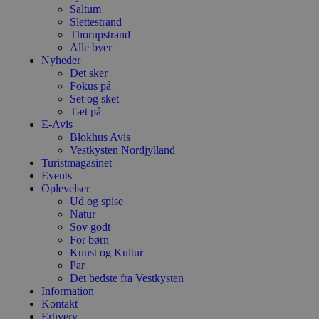
Saltum
Slettestrand
Thorupstrand
Alle byer
Nyheder
Det sker
Fokus på
Set og sket
Tæt på
E-Avis
Blokhus Avis
Vestkysten Nordjylland
Turistmagasinet
Events
Oplevelser
Ud og spise
Natur
Sov godt
For børn
Kunst og Kultur
Par
Det bedste fra Vestkysten
Information
Kontakt
Erhverv