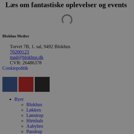
Udbyder
/
Læs om fantastiske oplevelser og events
Navn
Udløbsdato
B
Domæne
pys_session_limit
.blokhus.dk
59 minutter
D
57
b
sekunder
b
m
b
Blokhus Medier
u
s
s
Torvet 7B, 1. sal, 9492 Blokhus
i
70200123
g
mail@blokhus.dk
d
f
CVR: 26486378
h
Cookiepolitik
y
f
m
t
PHPSESSID
Session
C
PHP.net
g
blokhus.dk
Byer
a
b
Blokhus
s
Løkken
e
Lønstrup
i
Hirtshals
d
o
Aabybro
v
Pandrup
b