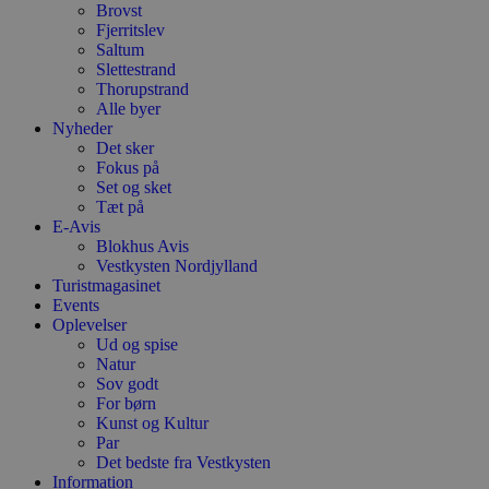
Brovst
D
e
Fjerritslev
g
Saltum
n
Slettestrand
h
Thorupstrand
b
s
Alle byer
w
Nyheder
e
Det sker
e
o
Fokus på
l
Set og sket
e
Tæt på
m
E-Avis
CookieScriptConsent
4 uger 2
D
CookieScript
Blokhus Avis
dage
b
blokhus.dk
Vestkysten Nordjylland
C
Turistmagasinet
S
Events
t
h
Oplevelser
p
Ud og spise
s
Natur
b
e
Sov godt
a
For børn
S
Kunst og Kultur
c
Par
f
k
Det bedste fra Vestkysten
Information
pys_start_session
.blokhus.dk
Session
D