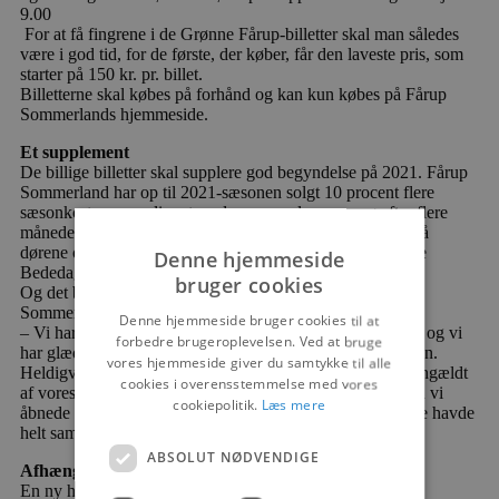
9.00
For at få fingrene i de Grønne Fårup-billetter skal man således
være i god tid, for de første, der køber, får den laveste pris, som
starter på 150 kr. pr. billet.
Billetterne skal købes på forhånd og kan kun købes på Fårup
Sommerlands hjemmeside.
Et supplement
De billige billetter skal supplere god begyndelse på 2021. Fårup
Sommerland har op til 2021-sæsonen solgt 10 procent flere
sæsonkort sammenlignet med en normal sæson, og efter flere
måneders intensive forberedelser kunne parken endelig slå
dørene op for sæsonkortholdere og øvrige gæster på Store
Denne hjemmeside
Bededag 30. april.
bruger cookies
Og det blev netop den start på den nye sæson, som Fårup
Sommerland havde håbet på.
Denne hjemmeside bruger cookies til at
– Vi har set frem mod den nye sæson med stor spænding, og vi
forbedre brugeroplevelsen. Ved at bruge
har glædet os ekstremt meget til at tage imod gæsterne igen.
vores hjemmeside giver du samtykke til alle
Heldigvis lader forventningens glæde til at have været gengældt
cookies i overensstemmelse med vores
af vores gæster, og vi har haft rigtig pæne besøgstal, siden vi
cookiepolitik.
Læs mere
åbnede 30. april, konstaterer Niels Jørgen Jensen, der ikke havde
helt samme oplevelse sidste år.
ABSOLUT NØDVENDIGE
Afhængige af nordjyske gæster
En ny hverdag med coronarestriktioner, regeringens