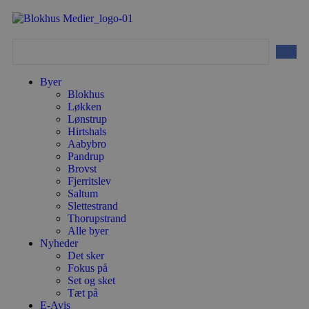
Byer
Blokhus
Løkken
Lønstrup
Hirtshals
Aabybro
Pandrup
Brovst
Fjerritslev
Saltum
Slettestrand
Thorupstrand
Alle byer
Nyheder
Det sker
Fokus på
Set og sket
Tæt på
E-Avis