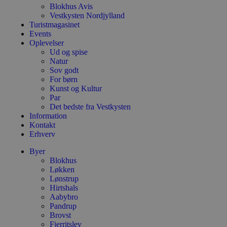
Blokhus Avis
Vestkysten Nordjylland
Turistmagasinet
Events
Oplevelser
Ud og spise
Natur
Sov godt
For børn
Kunst og Kultur
Par
Det bedste fra Vestkysten
Information
Kontakt
Erhverv
Byer
Blokhus
Løkken
Lønstrup
Hirtshals
Aabybro
Pandrup
Brovst
Fjerritslev