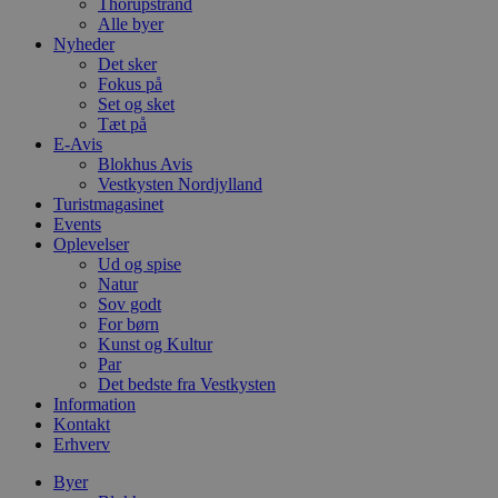
Thorupstrand
s
Alle byer
w
Nyheder
e
e
Det sker
o
Fokus på
l
Set og sket
e
m
Tæt på
E-Avis
CookieScriptConsent
4 uger 2
D
CookieScript
Blokhus Avis
dage
b
blokhus.dk
Vestkysten Nordjylland
C
S
Turistmagasinet
t
Events
h
Oplevelser
p
Ud og spise
s
b
Natur
e
Sov godt
a
For børn
S
c
Kunst og Kultur
f
Par
k
Det bedste fra Vestkysten
Information
pys_start_session
.blokhus.dk
Session
D
b
Kontakt
o
Erhverv
b
t
Byer
d
g