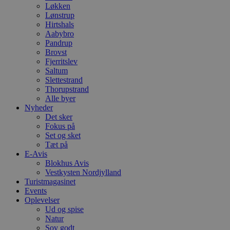
Løkken
Lønstrup
Hirtshals
Aabybro
Pandrup
Brovst
Fjerritslev
Saltum
Slettestrand
Thorupstrand
Alle byer
Nyheder
Det sker
Fokus på
Set og sket
Tæt på
E-Avis
Blokhus Avis
Vestkysten Nordjylland
Turistmagasinet
Events
Oplevelser
Ud og spise
Natur
Sov godt