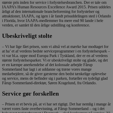
største pris inden for service i forlystelsesbranchen. Der er tale om
IAAPA’s Human Resources Excellence Award 2015. Prisen uddeles
årligt af den internationale brancheforening for forlystelser og
attraktioner, IAAPA, og igen i år fandt prisuddelingen sted i Orlando
i Florida, hvor IAAPA-medlemmer fra mere end 90 lande i hele
verden, er samlet til den årlige udstilling og konference.
Ubeskriveligt stolte
– Vi har lige fået prisen, som vi altså vel at mærke har modtaget for
at ha’ et af verdens bedste serviceprogrammer i en forlystelsespark –
vi var bl.a. oppe mod Europa Park i Tyskland, der er en af verdens
største forlystelsesparker. Vi er ubeskriveligt stolte og glade, og det
er en kæmpe anerkendelse af det kolossale arbejde Fårup
Sommerland har lagt i at uddanne og træne vores mange
medarbejdere, så de giver gæsterne den bedst tænkelige oplevelse
og service, mens de befinder sig i parken, fortæller en tydeligt glad
Fårup Sommerland-direktør, Søren Kragelund, fra Orlando.
Service gør forskellen
– Prisen er et bevis på, at vi har set rigtigt. Det har nemlig i mange år
været vores faste overbevisning, at Fårup Sommerland – og i det