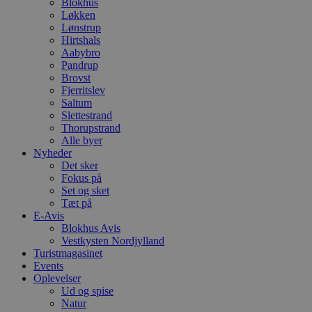
Blokhus
h
Løkken
o
Lønstrup
e
h
Hirtshals
ti
Aabybro
Pandrup
VISITOR_PRIVACY_METADATA
5 måneder
D
YouTube
Brovst
4 uger
b
.youtube.com
g
Fjerritslev
b
Saltum
s
Slettestrand
p
Thorupstrand
f
i
Alle byer
w
Nyheder
r
Det sker
p
b
Fokus på
s
Set og sket
f
Tæt på
p
E-Avis
b
p
Blokhus Avis
o
Vestkysten Nordjylland
i
Turistmagasinet
d
p
Events
b
Oplevelser
f
Ud og spise
s
Natur