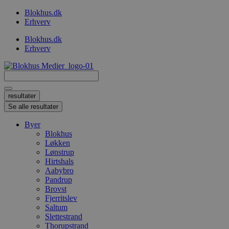
Videre
Blokhus.dk
til
Erhverv
indhold
Blokhus.dk
Erhverv
Search
...
resultater
Se alle resultater
Byer
Blokhus
Løkken
Lønstrup
Hirtshals
Aabybro
Pandrup
Brovst
Fjerritslev
Saltum
Slettestrand
Thorupstrand