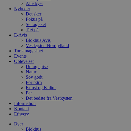
Alle byer
Nyheder
Det sker
Fokus på
Set og sket
Tæt på
E-Avis
Blokhus Avis
Vestkysten Nordjylland
Turistmagasinet
Events
Oplevelser
Ud og spise
Natur
Sov godt
For børn
Kunst og Kultur
Par
Det bedste fra Vestkysten
Information
Kontakt
Erhverv
Byer
Blokhus