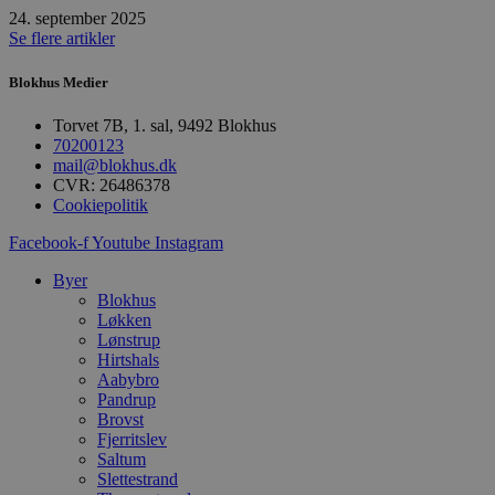
m
24. september 2025
b
Se flere artikler
u
s
s
Blokhus Medier
i
g
d
Torvet 7B, 1. sal, 9492 Blokhus
f
70200123
h
mail@blokhus.dk
y
f
CVR: 26486378
m
Cookiepolitik
t
Facebook-f
Youtube
Instagram
PHPSESSID
Session
C
PHP.net
g
blokhus.dk
a
Byer
b
Blokhus
s
Løkken
e
i
Lønstrup
d
Hirtshals
o
Aabybro
v
Pandrup
b
D
Brovst
e
Fjerritslev
g
Saltum
n
h
Slettestrand
b