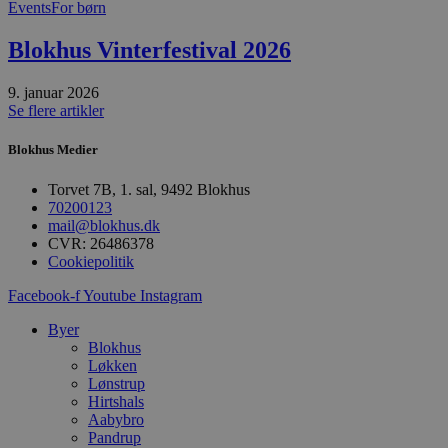
Events
For børn
n
h
b
Blokhus Vinterfestival 2026
s
w
e
e
9. januar 2026
o
Se flere artikler
l
e
m
Blokhus Medier
CookieScriptConsent
4 uger 2
D
CookieScript
Torvet 7B, 1. sal, 9492 Blokhus
dage
b
blokhus.dk
C
70200123
S
mail@blokhus.dk
t
CVR: 26486378
h
Cookiepolitik
p
s
b
Facebook-f
Youtube
Instagram
e
a
Byer
S
c
Blokhus
f
Løkken
k
Lønstrup
Hirtshals
pys_start_session
.blokhus.dk
Session
D
b
Aabybro
o
Pandrup
b