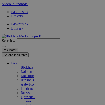
Videre til indhold
Blokhus.dk
Erhverv
Blokhus.dk
Erhverv
Search ...
resultater
Se alle resultater
Byer
Blokhus
Løkken
Lønstrup
Hirtshals
Aabybro
Pandrup
Brovst
Fjerritslev
Saltum