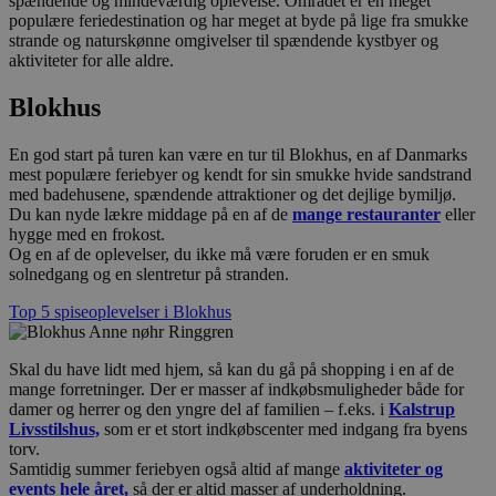
spændende og mindeværdig oplevelse. Området er en meget
populære feriedestination og har meget at byde på lige fra smukke
strande og naturskønne omgivelser til spændende kystbyer og
aktiviteter for alle aldre.
Blokhus
En god start på turen kan være en tur til Blokhus, en af Danmarks
mest populære feriebyer og kendt for sin smukke hvide sandstrand
med badehusene, spændende attraktioner og det dejlige bymiljø.
Du kan nyde lækre middage på en af de
mange restauranter
eller
hygge med en frokost.
Og en af de oplevelser, du ikke må være foruden er en smuk
solnedgang og en slentretur på stranden.
Top 5 spiseoplevelser i Blokhus
Skal du have lidt med hjem, så kan du gå på shopping i en af de
mange forretninger. Der er masser af indkøbsmuligheder både for
damer og herrer og den yngre del af familien – f.eks. i
Kalstrup
Livsstilshus,
som er et stort indkøbscenter med indgang fra byens
torv.
Samtidig summer feriebyen også altid af mange
aktiviteter og
events hele året,
så der er altid masser af underholdning.