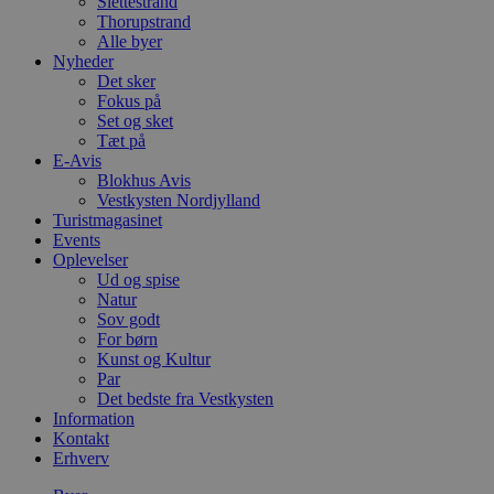
Slettestrand
Thorupstrand
Alle byer
Nyheder
Det sker
Fokus på
Set og sket
Tæt på
E-Avis
Blokhus Avis
Vestkysten Nordjylland
Turistmagasinet
Events
Oplevelser
Ud og spise
Natur
Sov godt
For børn
Kunst og Kultur
Par
Det bedste fra Vestkysten
Information
Kontakt
Erhverv