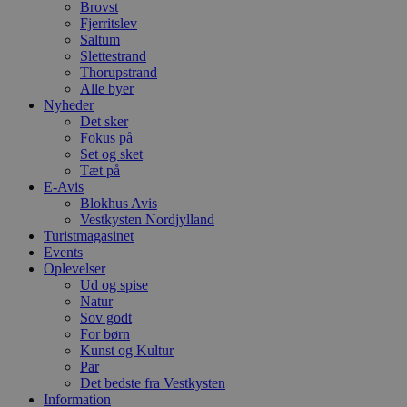
Brovst
t
d
Fjerritslev
g
Saltum
h
Slettestrand
o
Thorupstrand
e
h
Alle byer
ti
Nyheder
Det sker
VISITOR_PRIVACY_METADATA
5 måneder
D
YouTube
Fokus på
4 uger
b
.youtube.com
g
Set og sket
b
Tæt på
s
E-Avis
p
f
Blokhus Avis
i
Vestkysten Nordjylland
w
Turistmagasinet
r
Events
p
b
Oplevelser
s
Ud og spise
f
Natur
p
b
Sov godt
p
For børn
o
Kunst og Kultur
i
Par
d
p
Det bedste fra Vestkysten
b
Information
f