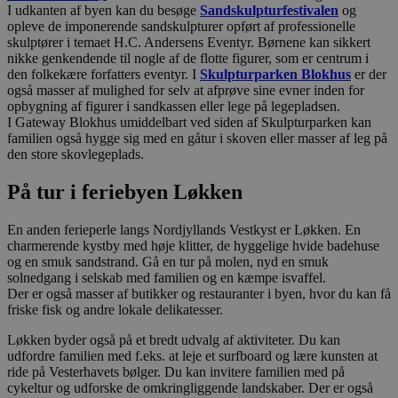
I udkanten af byen kan du besøge
Sandskulpturfestivalen
og
opleve de imponerende sandskulpturer opført af professionelle
skulptører i temaet H.C. Andersens Eventyr. Børnene kan sikkert
nikke genkendende til nogle af de flotte figurer, som er centrum i
den folkekære forfatters eventyr. I
Skulpturparken Blokhus
er der
også masser af mulighed for selv at afprøve sine evner inden for
opbygning af figurer i sandkassen eller lege på legepladsen.
I Gateway Blokhus umiddelbart ved siden af Skulpturparken kan
familien også hygge sig med en gåtur i skoven eller masser af leg på
den store skovlegeplads.
På tur i feriebyen Løkken
En anden ferieperle langs Nordjyllands Vestkyst er Løkken. En
charmerende kystby med høje klitter, de hyggelige hvide badehuse
og en smuk sandstrand. Gå en tur på molen, nyd en smuk
solnedgang i selskab med familien og en kæmpe isvaffel.
Der er også masser af butikker og restauranter i byen, hvor du kan få
friske fisk og andre lokale delikatesser.
Løkken byder også på et bredt udvalg af aktiviteter. Du kan
udfordre familien med f.eks. at leje et surfboard og lære kunsten at
ride på Vesterhavets bølger. Du kan invitere familien med på
cykeltur og udforske de omkringliggende landskaber. Der er også