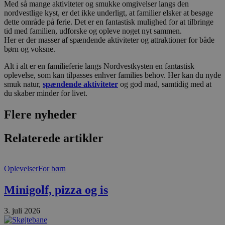
Med så mange aktiviteter og smukke omgivelser langs den
pys_session_limit
.blokhus.dk
59 minutter
D
57
b
nordvestlige kyst, er det ikke underligt, at familier elsker at besøge
sekunder
b
dette område på ferie. Det er en fantastisk mulighed for at tilbringe
m
tid med familien, udforske og opleve noget nyt sammen.
b
u
Her er der masser af spændende aktiviteter og attraktioner for både
s
børn og voksne.
s
i
Alt i alt er en familieferie langs Nordvestkysten en fantastisk
g
d
oplevelse, som kan tilpasses enhver families behov. Her kan du nyde
f
smuk natur,
spændende aktiviteter
og god mad, samtidig med at
h
du skaber minder for livet.
y
f
m
Flere nyheder
t
PHPSESSID
Session
C
PHP.net
Relaterede artikler
g
blokhus.dk
a
b
s
e
Oplevelser
For børn
i
d
o
Minigolf, pizza og is
v
b
D
3. juli 2026
e
g