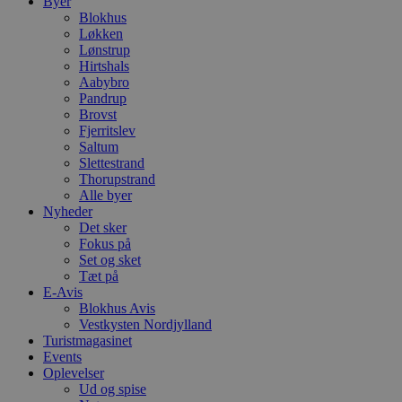
Byer
Blokhus
Løkken
Lønstrup
Hirtshals
Aabybro
Pandrup
Brovst
Fjerritslev
Saltum
Slettestrand
Thorupstrand
Alle byer
Nyheder
Det sker
Fokus på
Set og sket
Tæt på
E-Avis
Blokhus Avis
Vestkysten Nordjylland
Turistmagasinet
Events
Oplevelser
Ud og spise