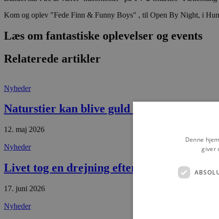
Kom og oplev "Fede Finn & Funny Boys" , til Open By Night, i Hune.
Læs om fantastiske oplevelser og events
Relaterede artikler
Nyheder
Naturstier kan blive guld værd for Nordjy
12. maj 2026
Denne hjemm
Nyheder
giver 
Livet tog en drejning efter hjertestop
ABSOL
17. juni 2026
Nyheder