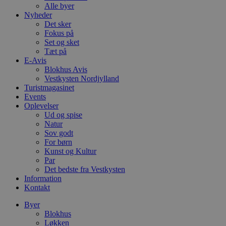
Alle byer
Nyheder
Det sker
Fokus på
Set og sket
Tæt på
E-Avis
Blokhus Avis
Vestkysten Nordjylland
Turistmagasinet
Events
Oplevelser
Ud og spise
Natur
Sov godt
For børn
Kunst og Kultur
Par
Det bedste fra Vestkysten
Information
Kontakt
Byer
Blokhus
Løkken