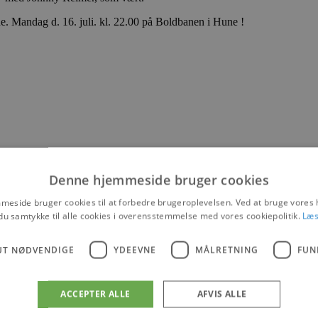
 Mandag d. 16. juli. kl. 22.00 på Boldbanen i Hune !
lland
Denne hjemmeside bruger cookies
eside bruger cookies til at forbedre brugeroplevelsen. Ved at bruge vore
du samtykke til alle cookies i overensstemmelse med vores cookiepolitik.
Læs
UT NØDVENDIGE
YDEEVNE
MÅLRETNING
FUN
ACCEPTER ALLE
AFVIS ALLE