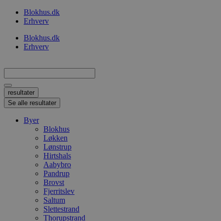
Videre
Blokhus.dk
til
Erhverv
indhold
Blokhus.dk
Erhverv
Search
...
resultater
Se alle resultater
Byer
Blokhus
Løkken
Lønstrup
Hirtshals
Aabybro
Pandrup
Brovst
Fjerritslev
Saltum
Slettestrand
Thorupstrand