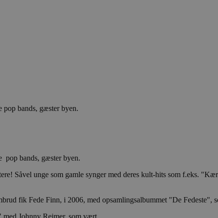
e pop bands, gæster byen.
te pop bands, gæster byen.
re! Såvel unge som gamle synger med deres kult-hits som f.eks. "Kærli
nembrud fik Fede Finn, i 2006, med opsamlingsalbummet "De Fedeste", s
g" med Johnny Reimer, som vært.