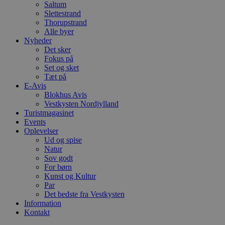
Saltum
Slettestrand
VISITOR_PRIVACY_METAD
Thorupstrand
Alle byer
Nyheder
Det sker
Fokus på
Udbyder
Set og sket
Navn
Domæne
Udby
Tæt på
Navn
Navn
Dom
E-Avis
pys_first_visit
.blokhus.
Blokhus Avis
_gid
_gcl_au
Googl
Vestkysten Nordjylland
.blok
Turistmagasinet
_ga
Googl
Events
__Secure-
.blok
Oplevelser
ROLLOUT_TOKEN
Ud og spise
Natur
Sov godt
For børn
pbid
pys_landing_page
now-
Kunst og Kultur
cowo
.blok
Par
_fbp
Det bedste fra Vestkysten
_ga_PJR83J7HYC
.blok
Information
Kontakt
pysTrafficSource
.blok
_gat_gtag_UA_74178830_1