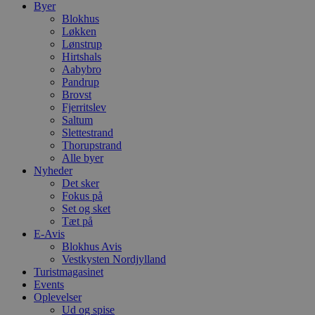
Byer
Blokhus
YSC
Løkken
Lønstrup
VISITOR_INFO1_LIVE
Hirtshals
Aabybro
Pandrup
Brovst
__Secure-YNID
Fjerritslev
Saltum
Slettestrand
Thorupstrand
Alle byer
Nyheder
Det sker
Fokus på
Set og sket
Tæt på
E-Avis
Blokhus Avis
Vestkysten Nordjylland
Turistmagasinet
Events
Oplevelser
Ud og spise