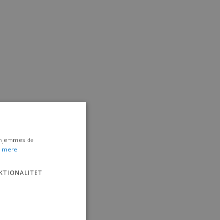
s hjemmeside
 mere
KTIONALITET