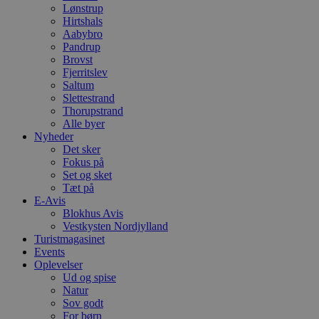
Lønstrup
Hirtshals
Aabybro
Pandrup
Brovst
Fjerritslev
Saltum
Slettestrand
Thorupstrand
Alle byer
Nyheder
Det sker
Fokus på
Set og sket
Tæt på
E-Avis
Blokhus Avis
Vestkysten Nordjylland
Turistmagasinet
Events
Oplevelser
Ud og spise
Natur
Sov godt
For børn