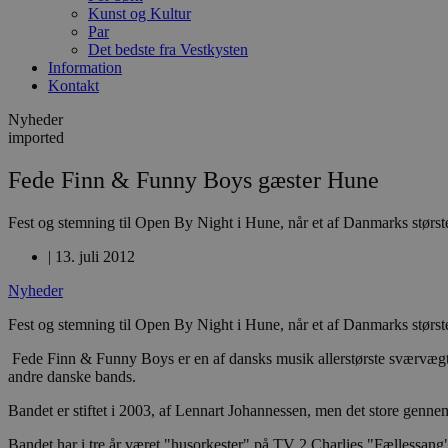
Kunst og Kultur
Par
Det bedste fra Vestkysten
Information
Kontakt
Nyheder
imported
Fede Finn & Funny Boys gæster Hune
Fest og stemning til Open By Night i Hune, når et af Danmarks størst
|
13. juli 2012
Nyheder
Fest og stemning til Open By Night i Hune, når et af Danmarks størs
Fede Finn & Funny Boys er en af dansks musik allerstørste sværvægte
andre danske bands.
Bandet er stiftet i 2003, af Lennart Johannessen, men det store gen
Bandet har i tre år været "husorkester" på TV 2 Charlies "Fællessan