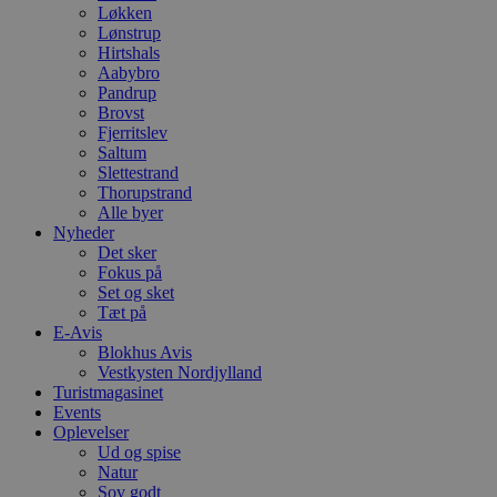
Løkken
Lønstrup
Hirtshals
Aabybro
Pandrup
Brovst
Fjerritslev
Saltum
Slettestrand
Thorupstrand
Alle byer
Nyheder
Det sker
Fokus på
Set og sket
Tæt på
E-Avis
Blokhus Avis
Vestkysten Nordjylland
Turistmagasinet
Events
Oplevelser
Ud og spise
Natur
Sov godt