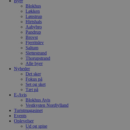
Byer
b
Blokhus
D
Løkken
e
g
Lønstrup
n
Hirtshals
h
Aabybro
b
Pandrup
s
w
Brovst
e
Fjerritslev
e
Saltum
o
l
Slettestrand
e
Thorupstrand
m
Alle byer
Nyheder
CookieScriptConsent
4 uger 2
D
CookieScript
dage
b
blokhus.dk
Det sker
C
Fokus på
S
Set og sket
t
h
Tæt på
p
E-Avis
s
Blokhus Avis
b
Vestkysten Nordjylland
e
a
Turistmagasinet
S
Events
c
Oplevelser
f
k
Ud og spise