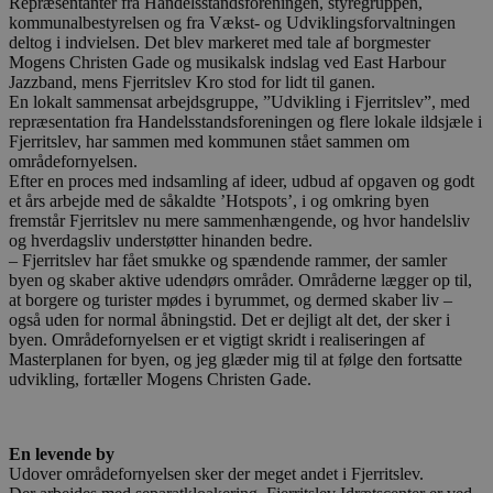
Repræsentanter fra Handelsstandsforeningen, styregruppen,
kommunalbestyrelsen og fra Vækst- og Udviklingsforvaltningen
deltog i indvielsen. Det blev markeret med tale af borgmester
Mogens Christen Gade og musikalsk indslag ved East Harbour
Jazzband, mens Fjerritslev Kro stod for lidt til ganen.
En lokalt sammensat arbejdsgruppe, ”Udvikling i Fjerritslev”, med
repræsentation fra Handelsstandsforeningen og flere lokale ildsjæle i
Fjerritslev, har sammen med kommunen stået sammen om
områdefornyelsen.
Efter en proces med indsamling af ideer, udbud af opgaven og godt
et års arbejde med de såkaldte ’Hotspots’, i og omkring byen
fremstår Fjerritslev nu mere sammenhængende, og hvor handelsliv
og hverdagsliv understøtter hinanden bedre.
– Fjerritslev har fået smukke og spændende rammer, der samler
byen og skaber aktive udendørs områder. Områderne lægger op til,
at borgere og turister mødes i byrummet, og dermed skaber liv –
også uden for normal åbningstid. Det er dejligt alt det, der sker i
byen. Områdefornyelsen er et vigtigt skridt i realiseringen af
Masterplanen for byen, og jeg glæder mig til at følge den fortsatte
udvikling, fortæller Mogens Christen Gade.
En levende by
Udover områdefornyelsen sker der meget andet i Fjerritslev.