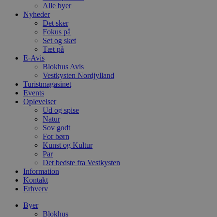
Alle byer
Nyheder
Det sker
Fokus på
Set og sket
Tæt på
E-Avis
Blokhus Avis
Vestkysten Nordjylland
Turistmagasinet
Events
Oplevelser
Ud og spise
Natur
Sov godt
For børn
Kunst og Kultur
Par
Det bedste fra Vestkysten
Information
Kontakt
Erhverv
Byer
Blokhus