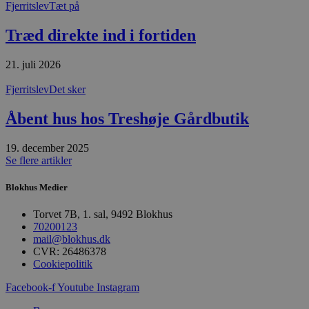
Fjerritslev
Tæt på
Udbyder
/
Navn
Udløbsdato
B
Domæne
Træd direkte ind i fortiden
pys_session_limit
.blokhus.dk
59 minutter
D
57
b
21. juli 2026
sekunder
b
m
b
Fjerritslev
Det sker
u
s
s
Åbent hus hos Treshøje Gårdbutik
i
g
d
19. december 2025
f
Se flere artikler
h
y
f
Blokhus Medier
m
t
Torvet 7B, 1. sal, 9492 Blokhus
PHPSESSID
Session
C
PHP.net
70200123
g
blokhus.dk
mail@blokhus.dk
a
b
CVR: 26486378
s
Cookiepolitik
e
i
Facebook-f
Youtube
Instagram
d
o
v