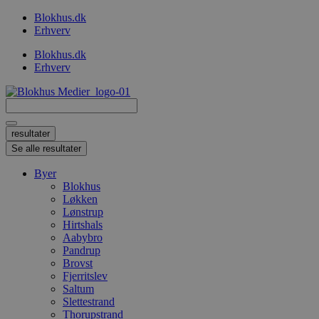
Videre
Blokhus.dk
til
Erhverv
indhold
Blokhus.dk
Erhverv
Search
...
resultater
Se alle resultater
Byer
Blokhus
Løkken
Lønstrup
Hirtshals
Aabybro
Pandrup
Brovst
Fjerritslev
Saltum
Slettestrand
Thorupstrand