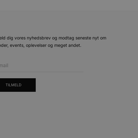
ministration. Hjemmesiden
eld dig vores nyhedsbrev og modtag seneste nyt om
der, events, oplevelser og meget andet.
e gange en bruger kan
given periode, der forsøger
misbrug af tjenester.
-sproget. Dette er en
 variabler for
enereret nummer, hvordan
n et godt eksempel er at
 siderne.
TILMELD
ten til at huske
nødvendigt, at Cookie-
 session tilstand, mens de
eller data poster huskes
ykke og privatlivsvalg for
r data på den besøgendes
e af personlige oplysninger
et i fremtidige sessioner.