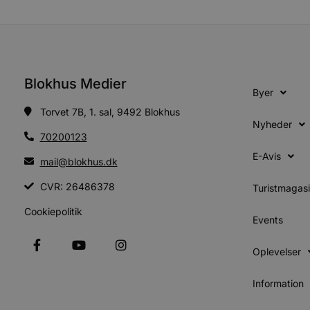
Absolut nødvendige cookies
kan ikke bruges korrekt ude
Navn
Blokhus Medier
Byer
pys_session_limit
Torvet 7B, 1. sal, 9492 Blokhus
Nyheder
70200123
PHPSESSID
E-Avis
mail@blokhus.dk
CVR: 26486378
Turistmagas
CookieScriptConsent
Cookiepolitik
Events
pys_start_session
Oplevelser
VISITOR_PRIVACY_METAD
Information