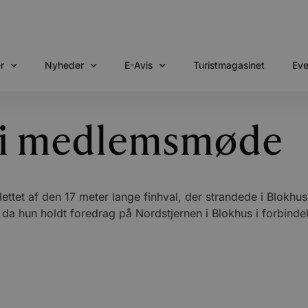
r
Nyheder
E-Avis
Turistmagasinet
Eve
g i medlemsmøde
elettet af den 17 meter lange finhval, der strandede i Blokhu
, da hun holdt foredrag på Nordstjernen i Blokhus i forbin