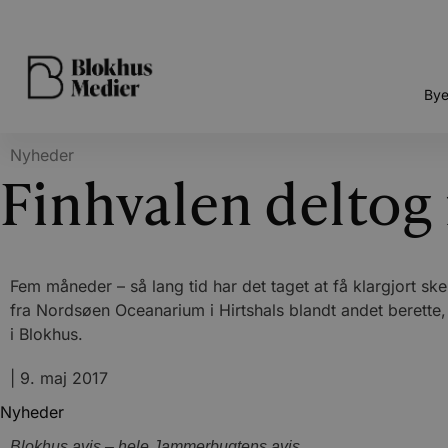
Bye
Nyheder
Finhvalen delto
Fem måneder – så lang tid har det taget at få klargjort sk
fra Nordsøen Oceanarium i Hirtshals blandt andet berette
i Blokhus.
|
9. maj 2017
Nyheder
Blokhus avis – hele Jammerbugtens avis