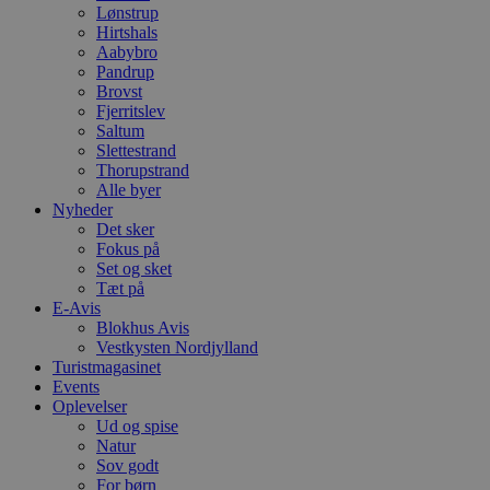
Lønstrup
Hirtshals
Aabybro
Pandrup
Brovst
Fjerritslev
Saltum
Slettestrand
Thorupstrand
Alle byer
Nyheder
Det sker
Fokus på
Set og sket
Tæt på
E-Avis
Blokhus Avis
Vestkysten Nordjylland
Turistmagasinet
Events
Oplevelser
Ud og spise
Natur
Sov godt
For børn