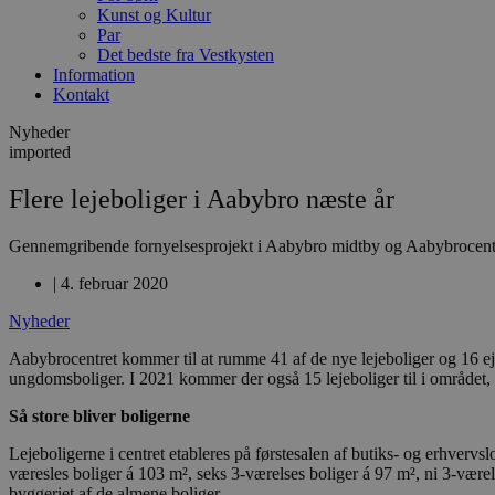
Kunst og Kultur
Par
Det bedste fra Vestkysten
Information
Kontakt
Nyheder
imported
Flere lejeboliger i Aabybro næste år
Gennemgribende fornyelsesprojekt i Aabybro midtby og Aabybrocentret
|
4. februar 2020
Nyheder
Aabybrocentret kommer til at rumme 41 af de nye lejeboliger og 16 e
ungdomsboliger. I 2021 kommer der også 15 lejeboliger til i området, hv
Så store bliver boligerne
Lejeboligerne i centret etableres på førstesalen af butiks- og erhvervs
væresles boliger á 103 m², seks 3-værelses boliger á 97 m², ni 3-være
byggeriet af de almene boliger.