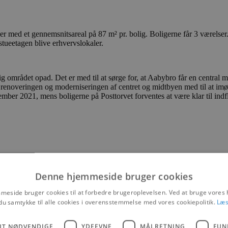
ger med et gennemsnitsareal på 87 m² pr. bolig. Boligerne får 3 værelser
 stueetagen blive erhvervslokaler.
g området opad. Det er med til at sørge for, at Aabybro får en central m
ov er renoveringen og moderniseringen af centret og midtbyen med til a
ember 2021, mens boligerne på Posttorvet forventes at være klar til ind
Denne hjemmeside bruger cookies
eside bruger cookies til at forbedre brugeroplevelsen. Ved at bruge vore
du samtykke til alle cookies i overensstemmelse med vores cookiepolitik.
Læs
UT NØDVENDIGE
YDEEVNE
MÅLRETNING
FUN