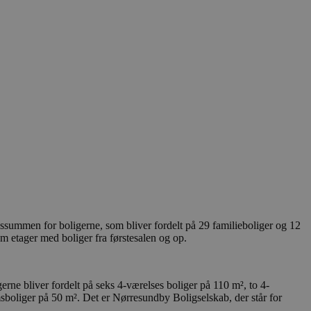
summen for boligerne, som bliver fordelt på 29 familieboliger og 12
em etager med boliger fra førstesalen og op.
erne bliver fordelt på seks 4-værelses boliger på 110 m², to 4-
sboliger på 50 m². Det er Nørresundby Boligselskab, der står for