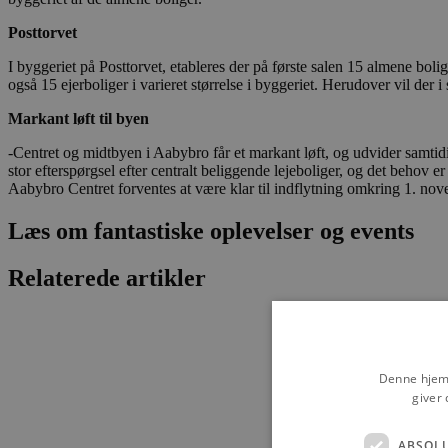
Posttorvet
I byggeriet på Posttorvet, etableres der på første salen 15 almene boli
også 15 ejerboliger i varieret størrelse i byggeriet. Herudover vil der i
Markant løft til byen
-Centret og midtbyen i Aabybro får et markant løft, og udvider samtidi
stor efterspørgsel efter centralt beliggende lejeboliger, og det beh
Aabybro Centret forventes at være klar til indflytning omkring 1. nov
Læs om fantastiske oplevelser og events
Relaterede artikler
Denne hjemm
giver 
ABSOL