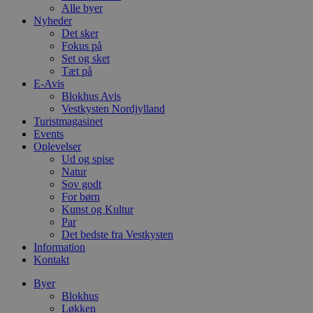
Alle byer
Nyheder
Det sker
Fokus på
Set og sket
Tæt på
E-Avis
Blokhus Avis
Vestkysten Nordjylland
Turistmagasinet
Events
Oplevelser
Ud og spise
Natur
Sov godt
For børn
Kunst og Kultur
Par
Det bedste fra Vestkysten
Information
Kontakt
Byer
Blokhus
Løkken