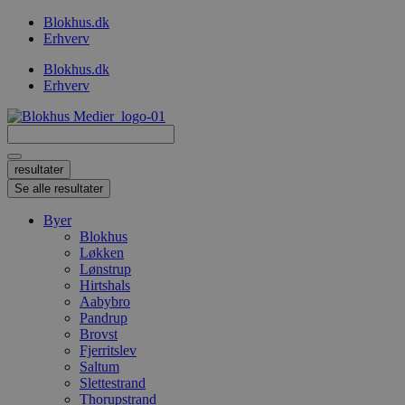
Videre
Blokhus.dk
til
Erhverv
indhold
Blokhus.dk
Erhverv
Search
...
resultater
Se alle resultater
Byer
Blokhus
Løkken
Lønstrup
Hirtshals
Aabybro
Pandrup
Brovst
Fjerritslev
Saltum
Slettestrand
Thorupstrand