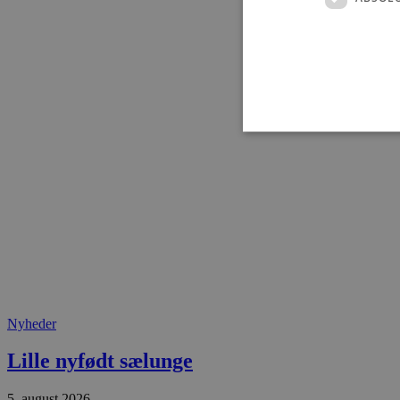
Absolut nødvendige cookies
kan ikke bruges korrekt ude
Navn
pys_session_limit
Nyheder
PHPSESSID
Lille nyfødt sælunge
5. august 2026