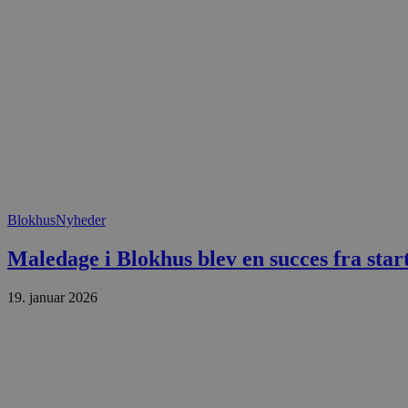
.blok
_fbp
_ga_PJR83J7HYC
.blok
pysTrafficSource
.blok
_gat_gtag_UA_74178830_1
YSC
VISITOR_INFO1_LIVE
Blokhus
Nyheder
__Secure-YNID
Maledage i Blokhus blev en succes fra star
19. januar 2026