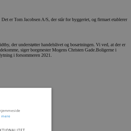
. Det er Tom Jacobsen A/S, der står for byggeriet, og firmaet etablerer
idtby, der understøtter handelslivet og bosætningen. Vi ved, at der er
t imødekomme, siger borgmester Mogens Christen Gade.Boligerne i
flytning i forsommeren 2021.
s hjemmeside
 mere
KTIONALITET