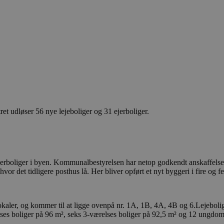
 udløser 56 nye lejeboliger og 31 ejerboliger.
jerboliger i byen. Kommunalbestyrelsen har netop godkendt anskaffelses
or det tidligere posthus lå. Her bliver opført et nyt byggeri i fire og f
lokaler, og kommer til at ligge ovenpå nr. 1A, 1B, 4A, 4B og 6.Lejebolig
lses boliger på 96 m², seks 3-værelses boliger på 92,5 m² og 12 ungdom