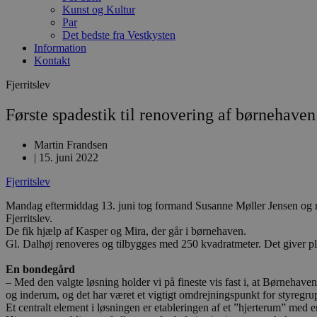
Kunst og Kultur
Par
Det bedste fra Vestkysten
Information
Kontakt
Fjerritslev
Første spadestik til renovering af børnehaven
Martin Frandsen
|
15. juni 2022
Fjerritslev
Mandag eftermiddag 13. juni tog formand Susanne Møller Jensen og næs
Fjerritslev.
De fik hjælp af Kasper og Mira, der går i børnehaven.
Gl. Dalhøj renoveres og tilbygges med 250 kvadratmeter. Det giver plad
En bondegård
– Med den valgte løsning holder vi på fineste vis fast i, at Børneh
og inderum, og det har været et vigtigt omdrejningspunkt for styregr
Et centralt element i løsningen er etableringen af et ”hjerterum” med e