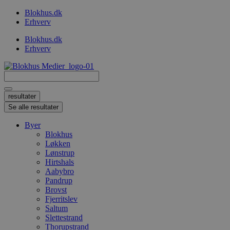
Videre
Blokhus.dk
til
Erhverv
indhold
Blokhus.dk
Erhverv
Search
...
resultater
Se alle resultater
Byer
Blokhus
Løkken
Lønstrup
Hirtshals
Aabybro
Pandrup
Brovst
Fjerritslev
Saltum
Slettestrand
Thorupstrand