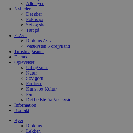
Alle byer
Nyheder
Det sker
Fokus på
Set og sket
Tæt på
E-Avis
Blokhus Avis
Vestkysten Nordjylland
Turistmagasinet
Events
Oplevelser
Ud og spise
Natur
Sov godt
For børn
Kunst og Kultur
Par
Det bedste fra Vestkysten
Information
Kontakt
Byer
Blokhus
Løkken