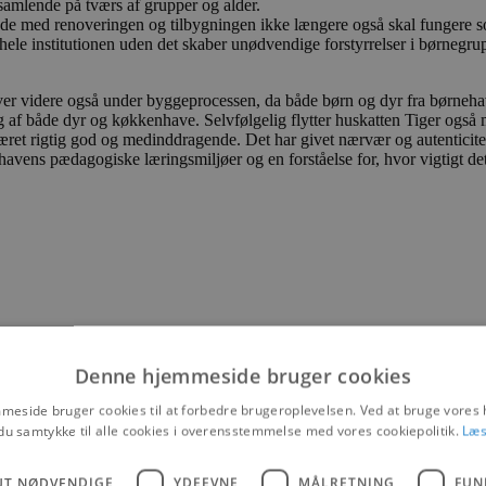
 samlende på tværs af grupper og alder.
 de med renoveringen og tilbygningen ikke længere også skal fungere 
ele institutionen uden det skaber unødvendige forstyrrelser i børnegrup
r videre også under byggeprocessen, da både børn og dyr fra børnehave
 af både dyr og køkkenhave. Selvfølgelig flytter huskatten Tiger også 
ret rigtig god og medinddragende. Det har givet nærvær og autenticitet,
avens pædagogiske læringsmiljøer og en forståelse for, hvor vigtigt det 
Denne hjemmeside bruger cookies
eside bruger cookies til at forbedre brugeroplevelsen. Ved at bruge vore
du samtykke til alle cookies i overensstemmelse med vores cookiepolitik.
Læs
UT NØDVENDIGE
YDEEVNE
MÅLRETNING
FUN