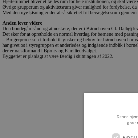
Hjerterummet bliver et fælles rum for hele institutionen, og skal være
Øvrige grupperum og aktivitetsrum giver mulighed for fordybelse, da
Med den nye løsning er der altså sikret et frit bevægelsesrum gennem h
Ånden lever videre
Den bondegårdsånd og atmosfære, der er i Børnehaven Gl. Dalhøj leve
Det sker for at opretholde en normal hverdag for børnene med pasning
– Brugerprocessen i forhold til ønsker og behov for børnehaven har væ
har givet os i styregruppen et anderledes og indgående indblik i børneh
der er næstformand i Børne- og Familieudvalget.
Byggeriet er planlagt at være færdig i slutningen af 2022.
Denne hjemm
giver 
ABSOL