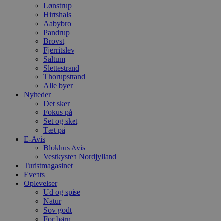
Lønstrup
Hirtshals
Aabybro
Pandrup
Brovst
Fjerritslev
Saltum
Slettestrand
Thorupstrand
Alle byer
Nyheder
Det sker
Fokus på
Set og sket
Tæt på
E-Avis
Blokhus Avis
Vestkysten Nordjylland
Turistmagasinet
Events
Oplevelser
Ud og spise
Natur
Sov godt
For børn