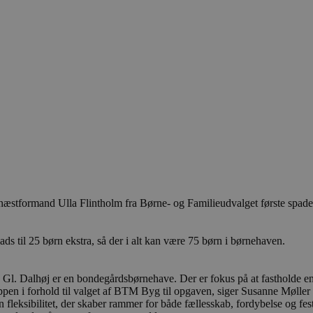
tformand Ulla Flintholm fra Børne- og Familieudvalget første spadestik
s til 25 børn ekstra, så der i alt kan være 75 børn i børnehaven.
aven Gl. Dalhøj er en bondegårdsbørnehave. Der er fokus på at fasthol
uppen i forhold til valget af BTM Byg til opgaven, siger Susanne Mølle
n fleksibilitet, der skaber rammer for både fællesskab, fordybelse og fest