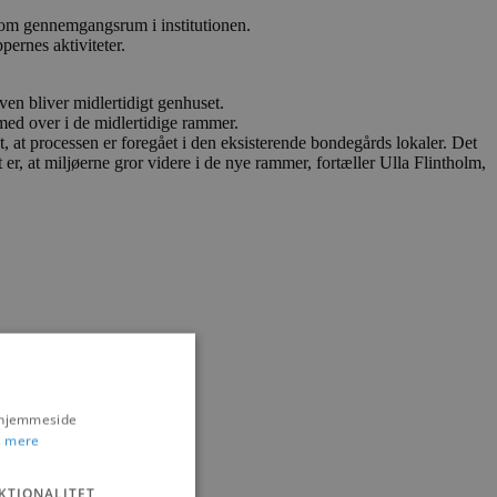
som gennemgangsrum i institutionen.
pernes aktiviteter.
n bliver midlertidigt genhuset.
med over i de midlertidige rammer.
 at processen er foregået i den eksisterende bondegårds lokaler. Det
er, at miljøerne gror videre i de nye rammer, fortæller Ulla Flintholm,
s hjemmeside
 mere
KTIONALITET