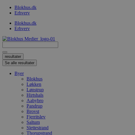
Videre
Blokhus.dk
til
Erhverv
indhold
Blokhus.dk
Erhverv
Search
...
resultater
Se alle resultater
Byer
Blokhus
Løkken
Lønstrup
Hirtshals
Aabybro
Pandrup
Brovst
Fjerritslev
Saltum
Slettestrand
Thorupstrand