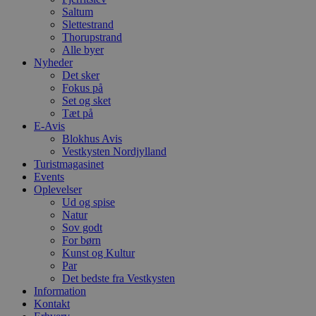
h
Saltum
b
Slettestrand
s
w
Thorupstrand
e
Alle byer
e
Nyheder
o
Det sker
l
e
Fokus på
m
Set og sket
Tæt på
CookieScriptConsent
4 uger 2
D
CookieScript
dage
b
E-Avis
blokhus.dk
C
Blokhus Avis
S
Vestkysten Nordjylland
t
Turistmagasinet
h
p
Events
s
Oplevelser
b
Ud og spise
e
a
Natur
S
Sov godt
c
For børn
f
Kunst og Kultur
k
Par
pys_start_session
.blokhus.dk
Session
D
Det bedste fra Vestkysten
b
Information
o
Kontakt
b
t