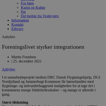
For børn
Kunst og Kultur
Par
Det bedste fra Vestkysten
Information
Kontakt
Erhverv
Aabybro
Foreningslivet styrker integrationen
Martin Frandsen
|
25. december 2021
Aabybro
I et samarbejdsprojekt mellem DRC Dansk Flygtningehjælp, DGI
Nordjylland og Jammerbugt Kommune får børnefamilier med
flygtninge- og indvandrebaggrund muligheden for at tage del i
kommunens mange fritidsfællesskaber – og mange er allerede i
gang.
Størst tilslutning