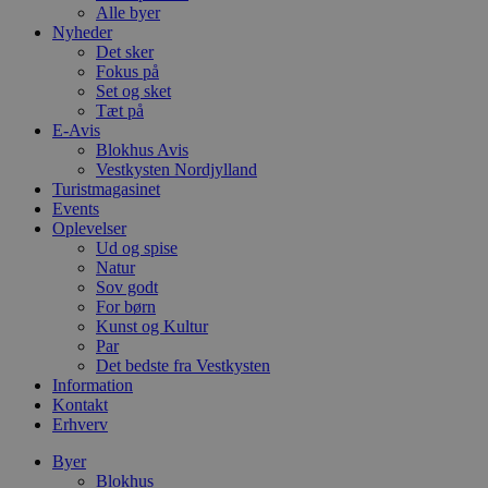
Alle byer
Nyheder
Det sker
Fokus på
Set og sket
Tæt på
E-Avis
Blokhus Avis
Vestkysten Nordjylland
Turistmagasinet
Events
Oplevelser
Ud og spise
Natur
Sov godt
For børn
Kunst og Kultur
Par
Det bedste fra Vestkysten
Information
Kontakt
Erhverv
Byer
Blokhus