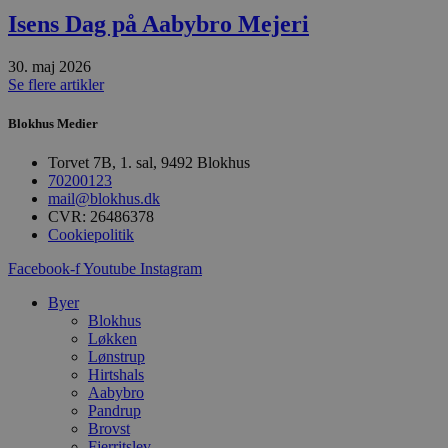
57
b
Isens Dag på Aabybro Mejeri
sekunder
b
m
b
u
30. maj 2026
s
Se flere artikler
s
i
g
Blokhus Medier
d
f
h
Torvet 7B, 1. sal, 9492 Blokhus
y
70200123
f
mail@blokhus.dk
m
CVR: 26486378
t
Cookiepolitik
PHPSESSID
Session
C
PHP.net
g
blokhus.dk
Facebook-f
Youtube
Instagram
a
b
Byer
s
e
Blokhus
i
Løkken
d
Lønstrup
o
v
Hirtshals
b
Aabybro
D
Pandrup
e
Brovst
g
n
Fjerritslev