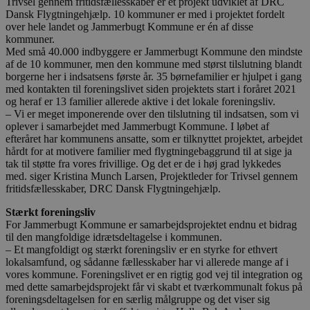
Trivsel gennem fritidsfællesskaber er et projekt udviklet af DRC
Dansk Flygtningehjælp. 10 kommuner er med i projektet fordelt
over hele landet og Jammerbugt Kommune er én af disse
kommuner.
Med små 40.000 indbyggere er Jammerbugt Kommune den mindste
af de 10 kommuner, men den kommune med størst tilslutning blandt
borgerne her i indsatsens første år. 35 børnefamilier er hjulpet i gang
med kontakten til foreningslivet siden projektets start i foråret 2021
og heraf er 13 familier allerede aktive i det lokale foreningsliv.
– Vi er meget imponerende over den tilslutning til indsatsen, som vi
oplever i samarbejdet med Jammerbugt Kommune. I løbet af
efteråret har kommunens ansatte, som er tilknyttet projektet, arbejdet
hårdt for at motivere familier med flygtningebaggrund til at sige ja
tak til støtte fra vores frivillige. Og det er de i høj grad lykkedes
med. siger Kristina Munch Larsen, Projektleder for Trivsel gennem
fritidsfællesskaber, DRC Dansk Flygtningehjælp.
Stærkt foreningsliv
For Jammerbugt Kommune er samarbejdsprojektet endnu et bidrag
til den mangfoldige idrætsdeltagelse i kommunen.
– Et mangfoldigt og stærkt foreningsliv er en styrke for ethvert
lokalsamfund, og sådanne fællesskaber har vi allerede mange af i
vores kommune. Foreningslivet er en rigtig god vej til integration og
med dette samarbejdsprojekt får vi skabt et tværkommunalt fokus på
foreningsdeltagelsen for en særlig målgruppe og det viser sig