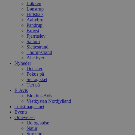
Løkken
Lønstrup
Hirtshals
Aabybro
Pandrup
Brovst
Fjerritslev
Saltum
Slettestrand
Thorupstrand
Alle byer
Nyheder
Det sker
Fokus på
Set og sket
Tæt på
E-Avis
Blokhus Avis
Vestkysten Nordjylland
Turistmagasinet
Events
Oplevelser
Ud og spise
Natur
Sov godt