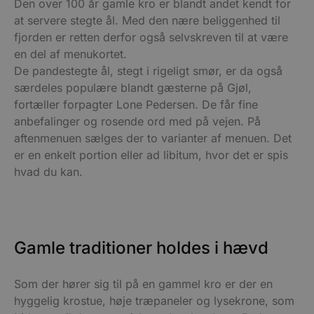
Den over 100 år gamle kro er blandt andet kendt for
at servere stegte ål. Med den nære beliggenhed til
fjorden er retten derfor også selvskreven til at være
en del af menukortet.
De pandestegte ål, stegt i rigeligt smør, er da også
særdeles populære blandt gæsterne på Gjøl,
fortæller forpagter Lone Pedersen. De får fine
anbefalinger og rosende ord med på vejen. På
aftenmenuen sælges der to varianter af menuen. Det
er en enkelt portion eller ad libitum, hvor det er spis
hvad du kan.
Gamle traditioner holdes i hævd
Som der hører sig til på en gammel kro er der en
hyggelig krostue, høje træpaneler og lysekrone, som