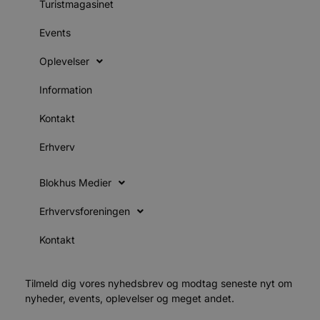
Turistmagasinet
s
i
g
Events
d
f
h
Oplevelser
y
f
m
Information
t
PHPSESSID
Session
C
PHP.net
Kontakt
g
blokhus.dk
a
b
Erhverv
s
e
i
Blokhus Medier
d
o
v
Erhvervsforeningen
b
D
e
Kontakt
g
n
h
b
Tilmeld dig vores nyhedsbrev og modtag seneste nyt om
s
w
nyheder, events, oplevelser og meget andet.
e
e