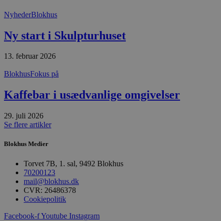
absolut nødvendige cookies.
Nyheder
Blokhus
Udbyder
/
Navn
Udløbsdato
B
Domæne
Ny start i Skulpturhuset
pys_session_limit
.blokhus.dk
59 minutter
D
57
b
sekunder
b
13. februar 2026
m
b
u
Blokhus
Fokus på
s
s
Kaffebar i usædvanlige omgivelser
i
g
d
f
29. juli 2026
h
Se flere artikler
y
f
m
Blokhus Medier
t
Torvet 7B, 1. sal, 9492 Blokhus
PHPSESSID
Session
C
PHP.net
g
blokhus.dk
70200123
a
mail@blokhus.dk
b
CVR: 26486378
s
e
Cookiepolitik
i
d
Facebook-f
Youtube
Instagram
o