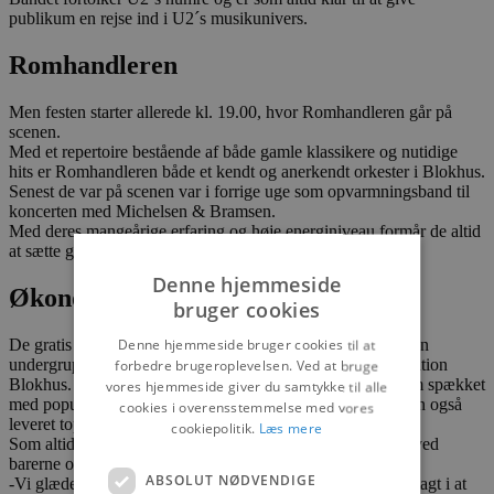
publikum en rejse ind i U2´s musikunivers.
Romhandleren
Men festen starter allerede kl. 19.00, hvor Romhandleren går på
scenen.
Med et repertoire bestående af både gamle klassikere og nutidige
hits er Romhandleren både et kendt og anerkendt orkester i Blokhus.
Senest de var på scenen var i forrige uge som opvarmningsband til
koncerten med Michelsen & Bramsen.
Med deres mangeårige erfaring og høje energiniveau formår de altid
at sætte gang i enhver fest.
Denne hjemmeside
Økonomisk støtte
bruger cookies
Denne hjemmeside bruger cookies til at
De gratis koncerter er arrangeret af Torvegruppen, som er en
undergruppe af frivillige under Erhvervsforeningen Destination
forbedre brugeroplevelsen. Ved at bruge
Blokhus. De har hele sommeren stået for et koncertprogram spækket
vores hjemmeside giver du samtykke til alle
med populære navne, der ikke kun har vakt begejstring men også
cookies i overensstemmelse med vores
leveret topunderholdning for de mange ferieglade gæster.
cookiepolitik.
Læs mere
Som altid er det også de enestående frivillige, der står klar ved
barerne og skænker kølige fadøl i en lind strøm.
ABSOLUT NØDVENDIGE
-Vi glæder os utrolig meget over alle de kræfter, der bliver lagt i at