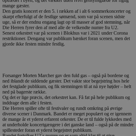
optræder i byen, og det vækker uden tvivl gensynsglæde for rigtig
mange gæster.
Den gratis koncert er den 5. i rækken af i alt 6 sommerkoncerter og
skarpt efterfulgt af de festlige sømænd, som var på scenen sidste
uge, så er der endnu engang lagt op til masser af god stemning, når
Die Herren fyrer den af med alle de velkendte numre fra U2.
Senest orkestret var på scenen i Blokhus var i 2021 under Corona
restriktioner. Dengang var publikum bænket foran scenen, men det
gjorde ikke festen mindre festlig.
Forsanger Morten Marcher gav den fuld gas – også på bordene og
ned iblandt de siddende gæster. Det vakte stor begejstring hos hele
det festglade publikum, og fik stemningen til at nå nye højder – helt
ned på bagerste række.
Og det er lige præcis, det orkestret kan. Få fat på hele publikum og
inddrage dem alle i festen.
Die Herren spiller ofte til festivaler og rundt omkring på øvrige
diverse scener i Danmark. Bandet er meget populært og er igennem
de mange år et yderst erfarent orkester. De er til fulde lykkedes med
at underholde koncertgængere i det ganske land – også på de mindre
spillesteder foran et yderst begejstret publikum.
Bandet fortolker U2´s numre og er som altid klar til at give