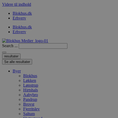
Videre til indhold
Blokhus.dk
Erhverv
Blokhus.dk
Erhverv
Search ...
resultater
Se alle resultater
Byer
Blokhus
Løkken
Lønstrup
Hirtshals
Aabybro
Pandrup
Brovst
Fjerritslev
Saltum