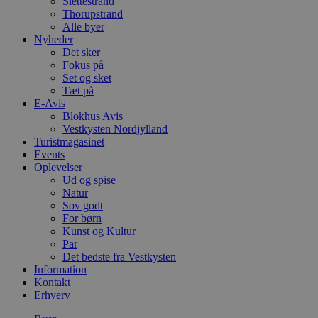
Slettestrand
Thorupstrand
Alle byer
Nyheder
Det sker
Fokus på
Set og sket
Tæt på
E-Avis
Blokhus Avis
Vestkysten Nordjylland
Turistmagasinet
Events
Oplevelser
Ud og spise
Natur
Sov godt
For børn
Kunst og Kultur
Par
Det bedste fra Vestkysten
Information
Kontakt
Erhverv