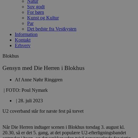
Natur
Sov godt
For børn
Kunst og Kultur
Par
Det bedste fra Vestkysten
Information
Kontakt
Erhverv
Blokhus
Gensyn med Die Herren i Blokhus
Af
Anne Nøhr Ringgren
| FOTO: Poul Nymark
|
28. juli 2023
U2 coverband står for næste fest på torvet
Når Die Herren indtager scenen i Blokhus torsdag 3. august kl.
20.30, så er det 5. gang, at det populære U2-efterligningsbandet