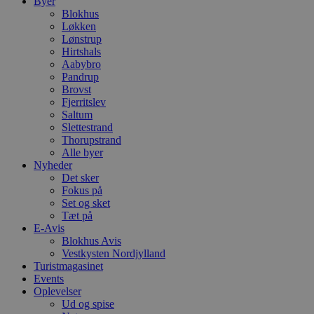
Byer
Blokhus
Løkken
Lønstrup
Hirtshals
Aabybro
Pandrup
Brovst
Fjerritslev
Saltum
Slettestrand
Thorupstrand
Alle byer
Nyheder
Det sker
Fokus på
Set og sket
Tæt på
E-Avis
Blokhus Avis
Vestkysten Nordjylland
Turistmagasinet
Events
Oplevelser
Ud og spise