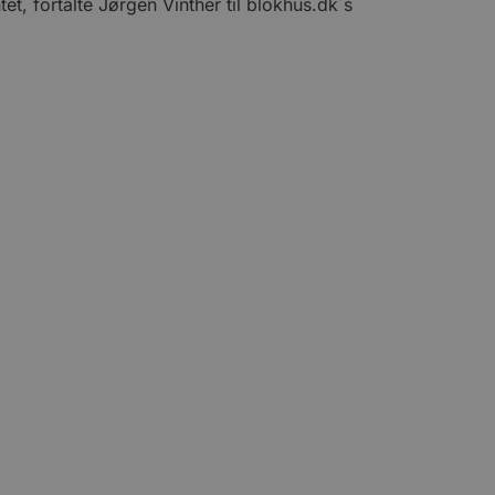
et, fortalte Jørgen Vinther til blokhus.dk´s