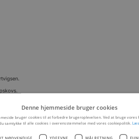
tvigsen.
apskovs.
Denne hjemmeside bruger cookies
eside bruger cookies til at forbedre brugeroplevelsen. Ved at bruge vore
du samtykke til alle cookies i overensstemmelse med vores cookiepolitik.
Læs
UT NØDVENDIGE
YDEEVNE
MÅLRETNING
FUN