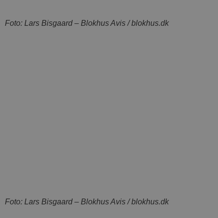
.blok
_fbp
_ga_PJR83J7HYC
.blok
Foto: Lars Bisgaard – Blokhus Avis / blokhus.dk
pysTrafficSource
.blok
_gat_gtag_UA_74178830_1
YSC
VISITOR_INFO1_LIVE
__Secure-YNID
Foto: Lars Bisgaard – Blokhus Avis / blokhus.dk