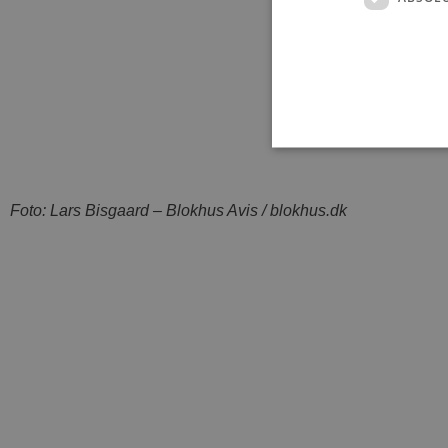
Foto: Lars Bisgaard – Blokhus Avis / blokhus.dk
Absolut nødvendige cookies
kan ikke bruges korrekt ude
Navn
pys_session_limit
PHPSESSID