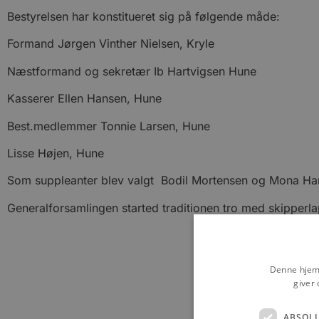
Bestyrelsen har konstitueret sig på følgende måde:
Formand Jørgen Vinther Nielsen, Kryle
Næstformand og sekretær Ib Hartvigsen Hune
Kasserer Ellen Hansen, Hune
Best.medlemmer Tonnie Larsen, Hune
Lisse Højen, Hune
Som suppleanter blev valgt Bodil Mortensen og Mona Har
Generalforsamlingen started traditionen tro med skipperl
Denne hjemm
giver 
ABSOL