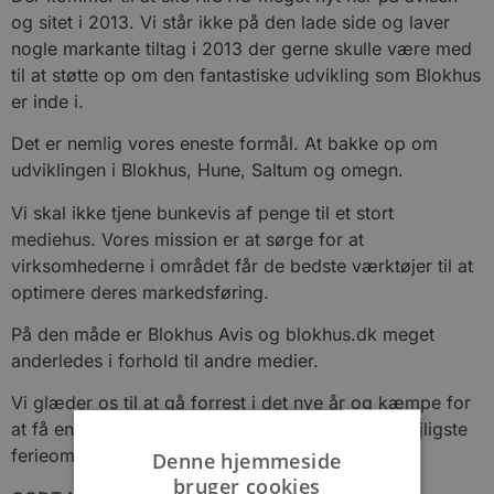
og sitet i 2013. Vi står ikke på den lade side og laver
nogle markante tiltag i 2013 der gerne skulle være med
til at støtte op om den fantastiske udvikling som Blokhus
er inde i.
Det er nemlig vores eneste formål. At bakke op om
udviklingen i Blokhus, Hune, Saltum og omegn.
Vi skal ikke tjene bunkevis af penge til et stort
mediehus. Vores mission er at sørge for at
virksomhederne i området får de bedste værktøjer til at
optimere deres markedsføring.
På den måde er Blokhus Avis og blokhus.dk meget
anderledes i forhold til andre medier.
Vi glæder os til at gå forrest i det nye år og kæmpe for
at få endnu flere til at tage en tur til Danmarks dejligste
ferieområde.
Denne hjemmeside
bruger cookies