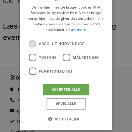
GODT NYTÅR:o)
Denne hjemmeside bruger cookies til at
forbedre brugeroplevelsen. Ved at bruge
vores hjemmeside giver du samtykke til alle
cookies i overensstemmelse med vores
Læs om fantastiske oplevelser og
cookiepolitik.
Læs mere
events
ABSOLUT NØDVENDIGE
YDEEVNE
MÅLRETNING
FUNKTIONALITET
Blokhus Medier
Torvet 7B, 1. sal, 9492 Blokhus
ACCEPTER ALLE
70200123
AFVIS ALLE
mail@blokhus.dk
VIS DETALJER
CVR: 26486378
Cookiepolitik