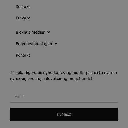
b
D
Kontakt
e
g
Erhverv
n
h
b
s
Blokhus Medier
w
e
e
Erhvervsforeningen
o
l
e
Kontakt
m
CookieScriptConsent
4 uger 2
D
CookieScript
dage
b
blokhus.dk
Tilmeld dig vores nyhedsbrev og modtag seneste nyt om
C
S
nyheder, events, oplevelser og meget andet.
t
h
p
s
b
e
a
S
c
TILMELD
f
k