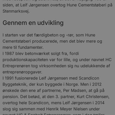
siden, at Leif Jørgensen overtog Hune Cementstøberi på
Stenmarksvej.
Gennem en udvikling
I starten var det færdigbeton og -rør, som Hune
Cementstøberi producerede, men det blev mere og
mere til fundamenter.
I 1987 blev betonværket solgt fra, fordi
produktionskapaciteten var for lille, og under navnet HC
Entreprenøren tog virksomheden sig nu udelukkende af
entreprenøropgaver.
I 1991 fusionerede Leif Jørgensen med Scandicon
Byggeteknik, der kun byggede i Norge. Men i 2012
ønskede den ene af partnerne, Per Madsen, at gå på
pension. Det betød, at den 3. partner, Kurt Christensen,
overtog hele Scandicon, mens Leif Jørgensen i 2014
slog sig sammen med Henrik Meyer Nielsen under
navnet HC & Engholt Entreprenører, som i dag tæller