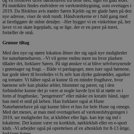
og vil fremover drive børnehaven fra dette sted, siger en glad leder.
På matriklen findes endvidere en værkstedsbygning, som overtages i
2019. Da Blokhus avis møder Søren Kjelds og tre glade børn på den
nye adresse, viser de stolt rundt. Håndværkerne er i fuld gang med
at færdiggøre de sidste detaljer. –Her bygger vi en vinkelstue på, her
laver vi en skøn legeplads, og se lige, der er en pære på træet,
fortæller de små.
Grønne tiltag
Med den nye og større lokation åbner der sig også nye muligheder
for naturbørnehaven. –Vi vil gerne endnu mere nu hvor pladsen
tillader det, forklarer Søren. På sigt ønsker vi at blive selvforsynende
i grøntsager og frugt. – Både vi pædagoger, men især også børnene,
har gode ideer til hvorledes vi fx selv kan dyrke gulerødder, agurker
og tomater. Vi håber også at kunne få en mindre frugthave, hvor
børnene selv kan plukke æbler, blommer og pærer, og i den
forbindelse kunne det jo være at nogle havde lyst til at støtte os i
form af frugtbuske, ”pengetræer” eller måske en kreativ hånd, siger
han med et smil på læben. Han forklarer også at Hune
Naturbørnehave på sigt kunne blive et hus for hele Hune og omegn.
Med det menes, at man med overtagelsen af værkstedsbygningen i
2019, ser muligheder for, at klubber eller lign. kan leje sig ind i
lokalerne. Det kunne være en kortklub, nørkleklub eller en e-sport
klub. -Vi arbejder også på oprettelsen af en aftenklub for 8-13 årige,
forklarer Søren.