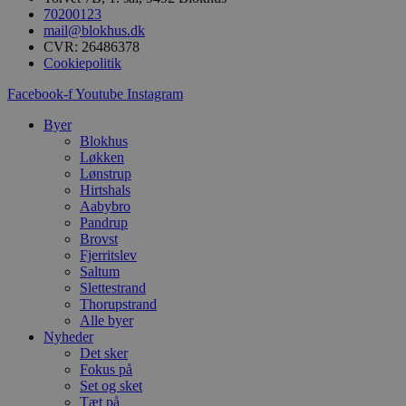
e
70200123
i
mail@blokhus.dk
d
CVR: 26486378
o
v
Cookiepolitik
b
D
Facebook-f
Youtube
Instagram
e
g
n
Byer
h
Blokhus
b
Løkken
s
Lønstrup
w
e
Hirtshals
e
Aabybro
o
Pandrup
l
e
Brovst
m
Fjerritslev
Saltum
CookieScriptConsent
4 uger 2
D
CookieScript
Slettestrand
dage
b
blokhus.dk
C
Thorupstrand
S
Alle byer
t
Nyheder
h
Det sker
p
s
Fokus på
b
Set og sket
e
Tæt på
a