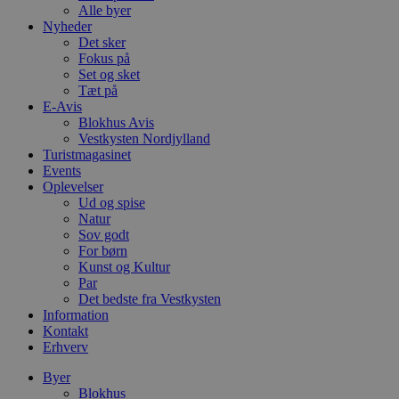
Alle byer
Nyheder
Det sker
Fokus på
Set og sket
Tæt på
E-Avis
Blokhus Avis
Vestkysten Nordjylland
Turistmagasinet
Events
Oplevelser
Ud og spise
Natur
Sov godt
For børn
Kunst og Kultur
Par
Det bedste fra Vestkysten
Information
Kontakt
Erhverv
Byer
Blokhus