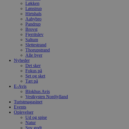
Løkken
Lønstrup
Hirtshals
Aabybro
Pandrup
Brovst
Fjerritslev
Saltum
Slettestrand
Thorupstrand
Alle byer
Nyheder
Det sker
Fokus på
Set og sket
Tæt på
E-Avis
Blokhus Avis
Vestkysten Nordjylland
Turistmagasinet
Events
Oplevelser
Ud og spise
Natur
Sov godt