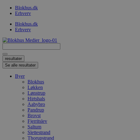
Videre
Blokhus.dk
til
Erhverv
indhold
Blokhus.dk
Erhverv
Search
...
resultater
Se alle resultater
Byer
Blokhus
Løkken
Lønstrup
Hirtshals
Aabybro
Pandrup
Brovst
Fjerritslev
Saltum
Slettestrand
Thorupstrand