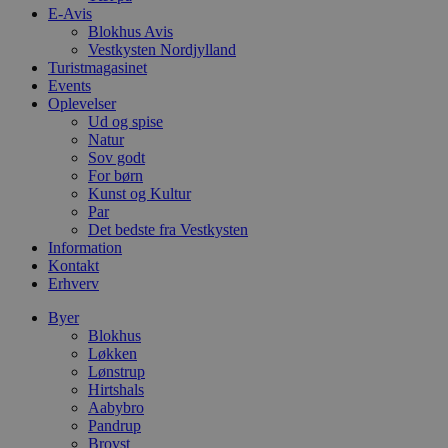
S
E-Avis
c
Blokhus Avis
f
Vestkysten Nordjylland
k
Turistmagasinet
pys_start_session
.blokhus.dk
Session
D
Events
b
Oplevelser
o
Ud og spise
b
t
Natur
d
Sov godt
g
For børn
h
Kunst og Kultur
o
e
Par
h
Det bedste fra Vestkysten
ti
Information
Kontakt
VISITOR_PRIVACY_METADATA
5 måneder
D
YouTube
4 uger
b
.youtube.com
Erhverv
g
b
Byer
s
Blokhus
p
f
Løkken
i
Lønstrup
w
Hirtshals
r
p
Aabybro
b
Pandrup
s
Brovst
f