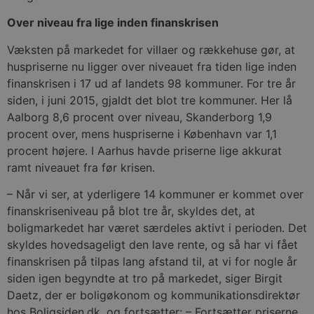
Over niveau fra lige inden finanskrisen
Væksten på markedet for villaer og rækkehuse gør, at
huspriserne nu ligger over niveauet fra tiden lige inden
finanskrisen i 17 ud af landets 98 kommuner. For tre år
siden, i juni 2015, gjaldt det blot tre kommuner. Her lå
Aalborg 8,6 procent over niveau, Skanderborg 1,9
procent over, mens huspriserne i København var 1,1
procent højere. I Aarhus havde priserne lige akkurat
ramt niveauet fra før krisen.
– Når vi ser, at yderligere 14 kommuner er kommet over
finanskriseniveau på blot tre år, skyldes det, at
boligmarkedet har været særdeles aktivt i perioden. Det
skyldes hovedsageligt den lave rente, og så har vi fået
finanskrisen på tilpas lang afstand til, at vi for nogle år
siden igen begyndte at tro på markedet, siger Birgit
Daetz, der er boligøkonom og kommunikationsdirektør
hos Boligsiden.dk, og fortsætter: – Fortsætter priserne