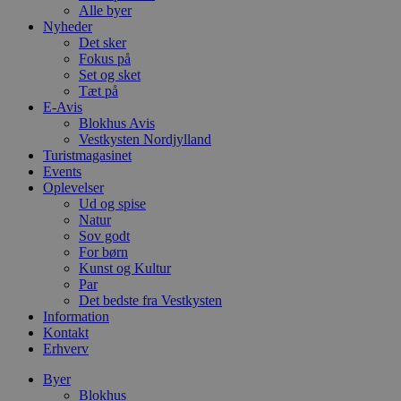
Alle byer
Nyheder
Det sker
Fokus på
Set og sket
Tæt på
E-Avis
Blokhus Avis
Vestkysten Nordjylland
Turistmagasinet
Events
Oplevelser
Ud og spise
Natur
Sov godt
For børn
Kunst og Kultur
Par
Det bedste fra Vestkysten
Information
Kontakt
Erhverv
Byer
Blokhus