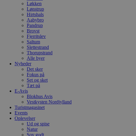
Løkken
Lønstrup
Hirtshals
Aabybro
Pandrup
Brovst
Fjerritslev
Saltum
Slettestrand
Thorupstrand
Alle byer
Nyheder
Det sker
Fokus på
Set og sket
Tæt på
E-Avis
Blokhus Avis
Vestkysten Nordjylland
Turistmagasinet
Events
Oplevelser
Ud og spise
Natur
Sov godt