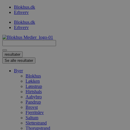
Videre
Blokhus.dk
til
Erhverv
indhold
Blokhus.dk
Erhverv
Search
...
resultater
Se alle resultater
Byer
Blokhus
Løkken
Lønstrup
Hirtshals
Aabybro
Pandrup
Brovst
Fjerritslev
Saltum
Slettestrand
Thorupstrand