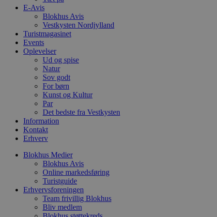
b
E-Avis
s
p
Blokhus Avis
f
Vestkysten Nordjylland
i
Turistmagasinet
w
Events
r
p
Oplevelser
b
Ud og spise
s
Natur
f
p
Sov godt
b
For børn
p
Kunst og Kultur
o
Par
i
d
Det bedste fra Vestkysten
p
Information
b
Kontakt
f
s
Erhverv
Blokhus Medier
Blokhus Avis
Online markedsføring
Turistguide
Udbyder
/
Navn
Udløbsdato
Beskrivelse
Erhvervsforeningen
Domæne
Udbyder
/
Navn
Udløbsdato
Beskrivelse
Domæne
Team frivillig Blokhus
pys_first_visit
.blokhus.dk
1 uge
Denne cookie
Udbyder
/
Bliv medlem
Navn
Udløbsdato
Beskr
bruges til at
_gid
1 dag
Denne cookie
Google LLC
Domæne
Blokhus støttekreds