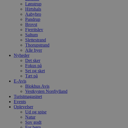
h
Lønstrup
y
f
Hirtshals
m
Aabybro
t
Pandrup
Brovst
PHPSESSID
Session
C
PHP.net
g
blokhus.dk
Fjerritslev
a
Saltum
b
Slettestrand
s
e
Thorupstrand
i
Alle byer
d
Nyheder
o
Det sker
v
b
Fokus på
D
Set og sket
e
Tæt på
g
n
E-Avis
h
Blokhus Avis
b
Vestkysten Nordjylland
s
Turistmagasinet
w
e
Events
e
Oplevelser
o
Ud og spise
l
e
Natur
m
Sov godt
For børn