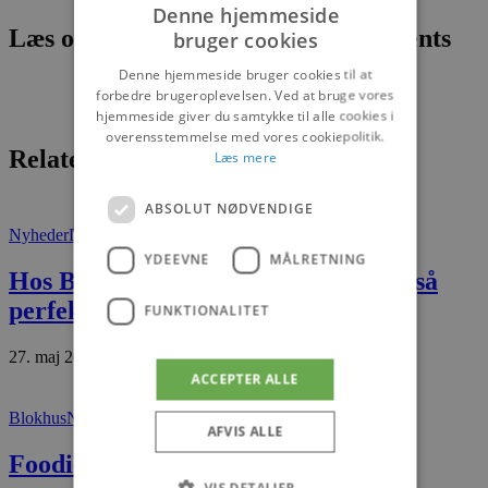
Denne hjemmeside
Læs om fantastiske oplevelser og events
bruger cookies
Denne hjemmeside bruger cookies til at
forbedre brugeroplevelsen. Ved at bruge vores
hjemmeside giver du samtykke til alle cookies i
overensstemmelse med vores cookiepolitik.
Relaterede artikler
Læs mere
ABSOLUT NØDVENDIGE
Nyheder
Løkken
YDEEVNE
MÅLRETNING
Hos Blondehuset er det uperfekte også
perfekt
FUNKTIONALITET
27. maj 2026
ACCEPTER ALLE
Blokhus
Nyheder
AFVIS ALLE
Foodie Foodie
VIS DETALJER