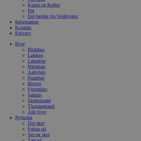
CookieScriptConsent
4 uger 2
D
CookieScript
Kunst og Kultur
dage
b
blokhus.dk
C
Par
S
Det bedste fra Vestkysten
t
Information
h
p
Kontakt
s
Erhverv
b
e
Byer
a
S
Blokhus
c
Løkken
f
Lønstrup
k
Hirtshals
pys_start_session
.blokhus.dk
Session
D
Aabybro
b
Pandrup
o
Brovst
b
Fjerritslev
t
d
Saltum
g
Slettestrand
h
Thorupstrand
o
e
Alle byer
h
Nyheder
ti
Det sker
Fokus på
VISITOR_PRIVACY_METADATA
5 måneder
D
YouTube
4 uger
b
.youtube.com
Set og sket
g
Tæt på