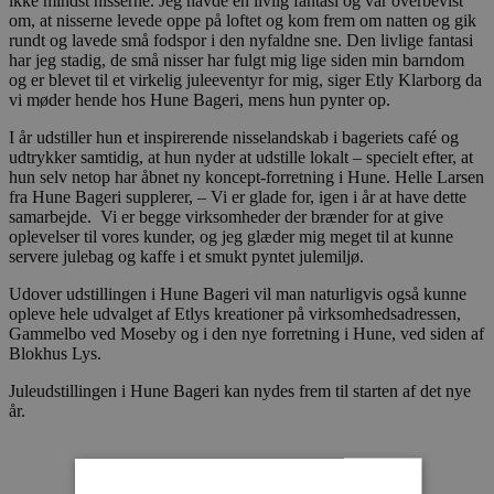
ikke mindst nisserne. Jeg havde en livlig fantasi og var overbevist
om, at nisserne levede oppe på loftet og kom frem om natten og gik
rundt og lavede små fodspor i den nyfaldne sne. Den livlige fantasi
har jeg stadig, de små nisser har fulgt mig lige siden min barndom
og er blevet til et virkelig juleeventyr for mig, siger Etly Klarborg da
vi møder hende hos Hune Bageri, mens hun pynter op.
I år udstiller hun et inspirerende nisselandskab i bageriets café og
udtrykker samtidig, at hun nyder at udstille lokalt – specielt efter, at
hun selv netop har åbnet ny koncept-forretning i Hune. Helle Larsen
fra Hune Bageri supplerer, – Vi er glade for, igen i år at have dette
samarbejde. Vi er begge virksomheder der brænder for at give
oplevelser til vores kunder, og jeg glæder mig meget til at kunne
servere julebag og kaffe i et smukt pyntet julemiljø.
Udover udstillingen i Hune Bageri vil man naturligvis også kunne
opleve hele udvalget af Etlys kreationer på virksomhedsadressen,
Gammelbo ved Moseby og i den nye forretning i Hune, ved siden af
Blokhus Lys.
Juleudstillingen i Hune Bageri kan nydes frem til starten af det nye
år.