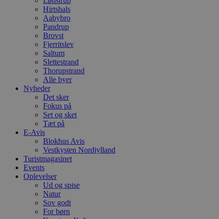
Lønstrup
w
Hirtshals
e
e
Aabybro
o
Pandrup
l
Brovst
e
Fjerritslev
m
Saltum
CookieScriptConsent
4 uger 2
D
CookieScript
Slettestrand
dage
b
blokhus.dk
Thorupstrand
C
S
Alle byer
t
Nyheder
h
Det sker
p
Fokus på
s
b
Set og sket
e
Tæt på
a
E-Avis
S
c
Blokhus Avis
f
Vestkysten Nordjylland
k
Turistmagasinet
Events
pys_start_session
.blokhus.dk
Session
D
b
Oplevelser
o
Ud og spise
b
Natur
t
Sov godt
d
g
For børn
h