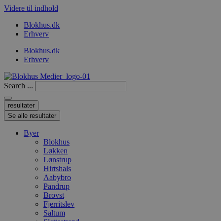
Videre til indhold
Blokhus.dk
Erhverv
Blokhus.dk
Erhverv
Search ...
resultater
Se alle resultater
Byer
Blokhus
Løkken
Lønstrup
Hirtshals
Aabybro
Pandrup
Brovst
Fjerritslev
Saltum