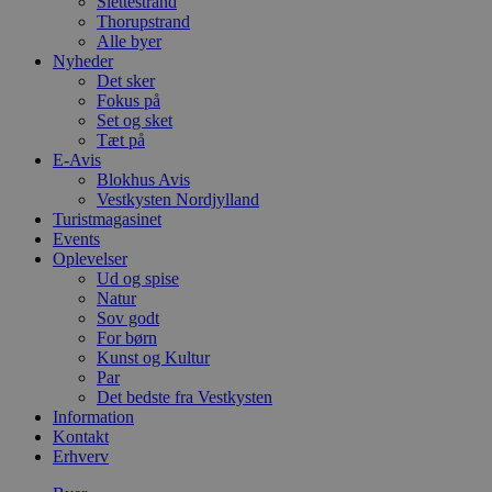
Slettestrand
Thorupstrand
Alle byer
Nyheder
Det sker
Fokus på
Set og sket
Tæt på
E-Avis
Blokhus Avis
Vestkysten Nordjylland
Turistmagasinet
Events
Oplevelser
Ud og spise
Natur
Sov godt
For børn
Kunst og Kultur
Par
Det bedste fra Vestkysten
Information
Kontakt
Erhverv