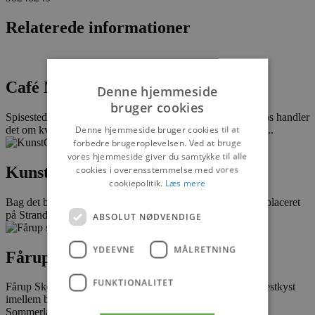
Relaterede informationer
Café Midtpunkt
Denne hjemmeside
bruger cookies
Spisested og ishus i vandkanten ved Tranum Strand. Hos os handler
Denne hjemmeside bruger cookies til at
det om kvalitet og omtanke. Vi serverer velsmagende retter...
forbedre brugeroplevelsen. Ved at bruge
vores hjemmeside giver du samtykke til alle
KunstCaféen
cookies i overensstemmelse med vores
cookiepolitik.
Læs mere
Bag det brusende Vesterhav – i læ for klitterne – og smukt placeret
på Strandvejen midt i Blokhus finder I,...
ABSOLUT NØDVENDIGE
YDEEVNE
MÅLRETNING
Fårup Skovhus
FUNKTIONALITET
Fårup Skovhus er beliggende i skoven ved Nordjyllands Vestkyst
imellem badebyerne Blokhus og Løkken, tæt ved Fårup
Sommerland og Saltum...