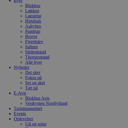
Byer
Blokhus
Løkken
Lønstrup
Hirtshals
Aabybro
Pandrup
Brovst
Fjerritslev
Saltum
Slettestrand
Thorupstrand
Alle byer
Nyheder
Det sker
Fokus på
Set og sket
Tæt på
E-Avis
Blokhus Avis
Vestkysten Nordjylland
Turistmagasinet
Events
Oplevelser
Ud og spise