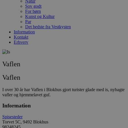
Natur
Sov godt
For børn
Kunst og Kultur
Par
Det bedste fra Vestkysten
Information
Kontakt
Erhverv
Vaflen
Vaflen
I over 30 år har Vaflen i Blokhus gjort turister glade med is, nybagte
vafler og hjemmelavet guf.
Information
Spisesteder
Torvet 5C, 9492 Blokhus
98248245