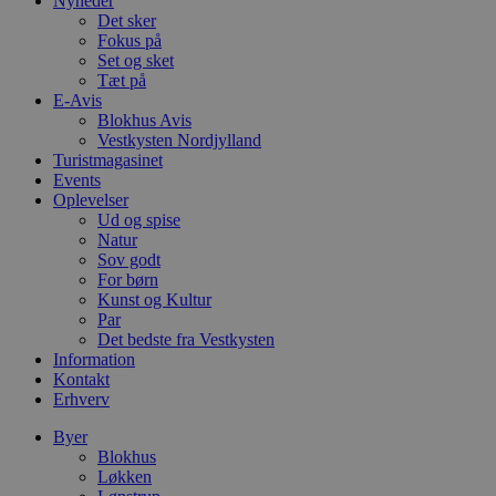
Nyheder
b
Det sker
u
s
Fokus på
s
Set og sket
i
Tæt på
g
d
E-Avis
f
Blokhus Avis
h
Vestkysten Nordjylland
y
Turistmagasinet
f
m
Events
t
Oplevelser
Ud og spise
PHPSESSID
Session
C
PHP.net
Natur
g
blokhus.dk
a
Sov godt
b
For børn
s
Kunst og Kultur
e
i
Par
d
Det bedste fra Vestkysten
o
Information
v
Kontakt
b
D
Erhverv
e
g
Byer
n
Blokhus
h
b
Løkken
s