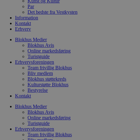
Kunst og Kultur
o
Par
e
h
Det bedste fra Vestkysten
ti
Information
Kontakt
VISITOR_PRIVACY_METADATA
5 måneder
D
YouTube
Erhverv
4 uger
b
.youtube.com
g
b
Blokhus Medier
s
Blokhus Avis
p
Online markedsføring
f
i
Turistguide
w
Erhvervsforeningen
r
Team frivillig Blokhus
p
b
Bliv medlem
s
Blokhus støttekreds
f
Kulturstøtte Blokhus
p
Bestyrelse
b
p
Kontakt
o
i
Blokhus Medier
d
Blokhus Avis
p
b
Online markedsføring
f
Turistguide
s
Erhvervsforeningen
Team frivillig Blokhus