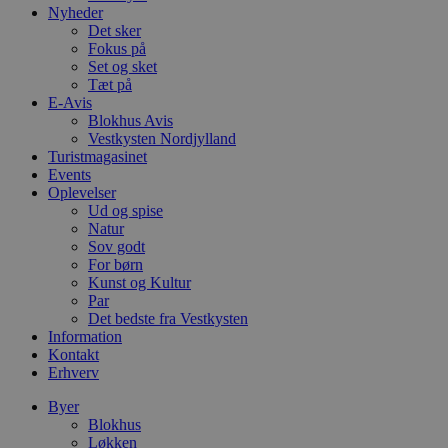
Nyheder
a
b
Det sker
s
Fokus på
e
Set og sket
i
d
Tæt på
o
E-Avis
v
Blokhus Avis
b
Vestkysten Nordjylland
D
e
Turistmagasinet
g
Events
n
Oplevelser
h
b
Ud og spise
s
Natur
w
Sov godt
e
For børn
e
o
Kunst og Kultur
l
Par
e
Det bedste fra Vestkysten
m
Information
CookieScriptConsent
4 uger 2
D
CookieScript
Kontakt
dage
b
blokhus.dk
Erhverv
C
S
t
Byer
h
Blokhus
p
Løkken
s