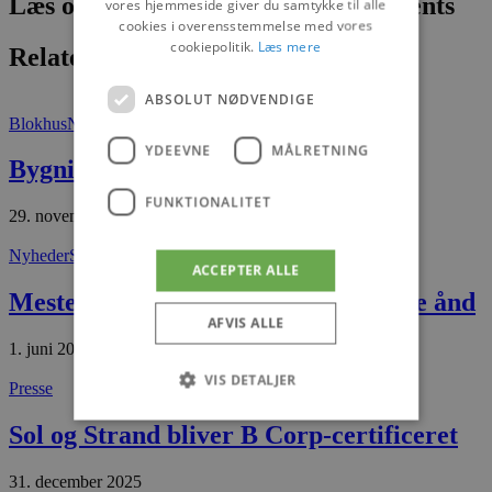
Læs om fantastiske oplevelser og events
vores hjemmeside giver du samtykke til alle
cookies i overensstemmelse med vores
cookiepolitik.
Læs mere
Relaterede artikler
ABSOLUT NØDVENDIGE
Blokhus
Nyheder
YDEEVNE
MÅLRETNING
Bygning skifter hænder
FUNKTIONALITET
29. november 2025
Nyheder
Saltum
ACCEPTER ALLE
Mesterhuset i Saltum videre i samme ånd
AFVIS ALLE
1. juni 2026
VIS DETALJER
Presse
Sol og Strand bliver B Corp-certificeret
Absolut nødvendige
Ydeevne
31. december 2025