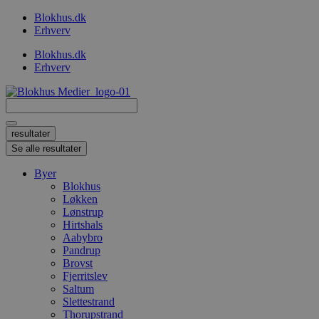
Videre
Blokhus.dk
til
Erhverv
indhold
Blokhus.dk
Erhverv
Search
...
resultater
Se alle resultater
Byer
Blokhus
Løkken
Lønstrup
Hirtshals
Aabybro
Pandrup
Brovst
Fjerritslev
Saltum
Slettestrand
Thorupstrand