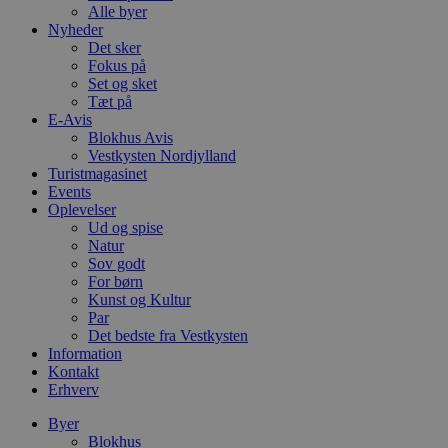
Alle byer
Nyheder
Det sker
Fokus på
Set og sket
Tæt på
E-Avis
Blokhus Avis
Vestkysten Nordjylland
Turistmagasinet
Events
Oplevelser
Ud og spise
Natur
Sov godt
For børn
Kunst og Kultur
Par
Det bedste fra Vestkysten
Information
Kontakt
Erhverv
Byer
Blokhus