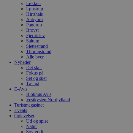
Løkken
Lønstrup
Hirtshals
Aabybro
Pandrup
Brovst
Fjerritslev
Saltum
Slettestrand
Thorupstrand
Alle byer
Nyheder
Det sker
Fokus på
Set og sket
Tæt på
E-Avis
Blokhus Avis
Vestkysten Nordjylland
Turistmagasinet
Events
Oplevelser
Ud og spise
Natur
Sov godt