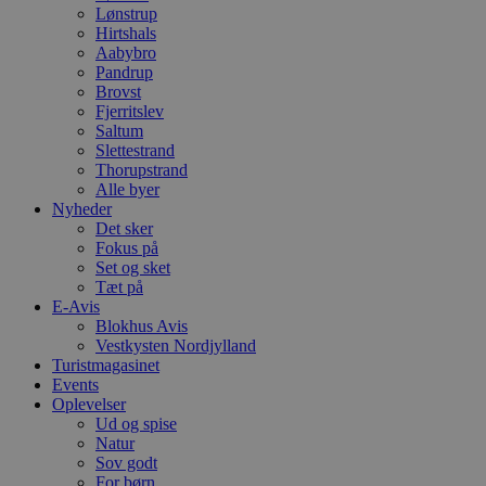
Lønstrup
b
e
Hirtshals
a
Aabybro
S
Pandrup
c
f
Brovst
k
Fjerritslev
Saltum
pys_start_session
.blokhus.dk
Session
D
Slettestrand
b
o
Thorupstrand
b
Alle byer
t
Nyheder
d
Det sker
g
h
Fokus på
o
Set og sket
e
Tæt på
h
ti
E-Avis
Blokhus Avis
VISITOR_PRIVACY_METADATA
5 måneder
D
YouTube
Vestkysten Nordjylland
4 uger
b
.youtube.com
Turistmagasinet
g
b
Events
s
Oplevelser
p
Ud og spise
f
i
Natur
w
Sov godt
r
For børn