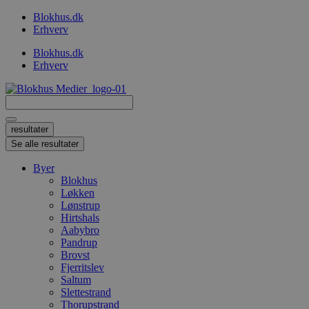
Videre
Blokhus.dk
til
Erhverv
indhold
Blokhus.dk
Erhverv
Search
...
resultater
Se alle resultater
Byer
Blokhus
Løkken
Lønstrup
Hirtshals
Aabybro
Pandrup
Brovst
Fjerritslev
Saltum
Slettestrand
Thorupstrand