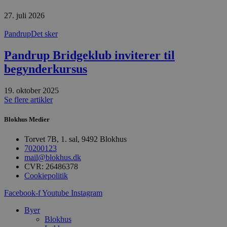
Hjemmesiden kan ikke bruges korrekt uden de
absolut nødvendige cookies.
27. juli 2026
Udbyder
/
Navn
Udløbsdato
B
Pandrup
Det sker
Domæne
pys_session_limit
.blokhus.dk
59 minutter
D
Pandrup Bridgeklub inviterer til
57
b
sekunder
b
begynderkursus
m
b
u
19. oktober 2025
s
s
Se flere artikler
i
g
Blokhus Medier
d
f
h
Torvet 7B, 1. sal, 9492 Blokhus
y
70200123
f
m
mail@blokhus.dk
t
CVR: 26486378
Cookiepolitik
PHPSESSID
Session
C
PHP.net
g
blokhus.dk
a
Facebook-f
Youtube
Instagram
b
s
Byer
e
Blokhus
i