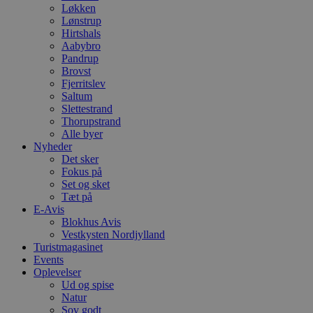
Løkken
Lønstrup
Hirtshals
Aabybro
Pandrup
Brovst
Fjerritslev
Saltum
Slettestrand
Thorupstrand
Alle byer
Nyheder
Det sker
Fokus på
Set og sket
Tæt på
E-Avis
Blokhus Avis
Vestkysten Nordjylland
Turistmagasinet
Events
Oplevelser
Ud og spise
Natur
Sov godt