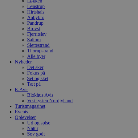
d
Løkken
o
Lønstrup
v
Hirtshals
b
Aabybro
D
e
Pandrup
g
Brovst
n
Fjerritslev
h
b
Saltum
s
Slettestrand
w
Thorupstrand
e
Alle byer
e
o
Nyheder
l
Det sker
e
Fokus på
m
Set og sket
CookieScriptConsent
4 uger 2
D
CookieScript
Tæt på
dage
b
blokhus.dk
E-Avis
C
Blokhus Avis
S
t
Vestkysten Nordjylland
h
Turistmagasinet
p
Events
s
b
Oplevelser
e
Ud og spise
a
Natur
S
Sov godt
c