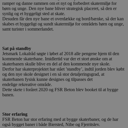
ramper og danne rammen om et nyt og forbedret skatermiljø for
børn og unge. Den nye bane bliver strategisk placeret, så den er
synlig og et hyggeligt sted at skate.
Desuden får den nye bane et overdække og bord/bænke, så der kan
skabes et hyggeligt og sundt skatermiljø for områdets børn og unge,
samt turister i sommerlandet.
Sat på standby
Jetsmark Lokalråd søgte i løbet af 2018 alle pengene hjem til den
kommende skaterbane. Imidlertid var der et stort ønske om at
skaterbanen skulle blive en del af den kommende nye skole.
Derfor har skaterprojektet har stået ’standby’, indtil jorden blev købt
og den nye skole designet i en så stor detaljeringsgrad, at
skaterbanen fysisk kunne designes og tilpasses det
endelige rekreative område.
Dette skete i foråret 2020 og FSR Beton blev booket til at bygge
banen.
Stor erfaring
FSR Beton har stor erfaring med at bygge skaterbaner, og de har
også bygget baner i både Biersted, Nibe og Fjerritslev.