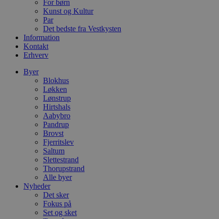
f
For børn
k
Kunst og Kultur
Par
pys_start_session
.blokhus.dk
Session
D
Det bedste fra Vestkysten
b
o
Information
b
Kontakt
t
Erhverv
d
g
h
Byer
o
Blokhus
e
Løkken
h
t
Lønstrup
Hirtshals
VISITOR_PRIVACY_METADATA
5 måneder
D
YouTube
Aabybro
4 uger
b
.youtube.com
Pandrup
b
Brovst
s
Fjerritslev
p
Saltum
f
i
Slettestrand
w
Thorupstrand
r
Alle byer
p
Nyheder
b
s
Det sker
f
Fokus på
p
Set og sket
b