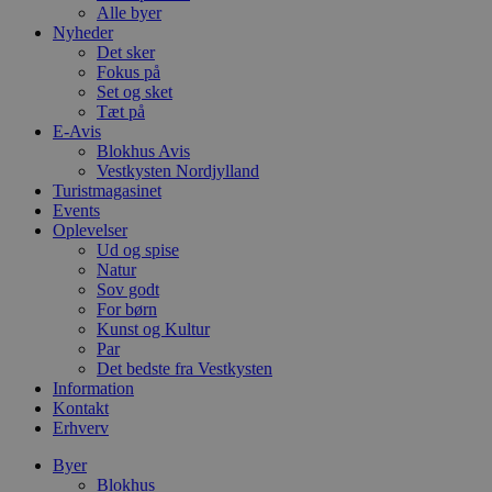
Alle byer
Nyheder
Det sker
Fokus på
Set og sket
Tæt på
E-Avis
Blokhus Avis
Vestkysten Nordjylland
Turistmagasinet
Events
Oplevelser
Ud og spise
Natur
Sov godt
For børn
Kunst og Kultur
Par
Det bedste fra Vestkysten
Information
Kontakt
Erhverv
Byer
Blokhus