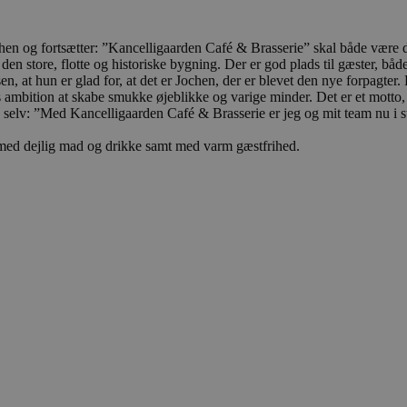
4 uger 2
Denne cookie bruges af Cookie-Script.com-tjenes
CookieScript
dage
præferencer om samtykke til besøgende. Det er 
blokhus.dk
Script.com cookiebanner fungerer korrekt.
ochen og fortsætter: ”Kancelligaarden Café & Brasserie” skal både være d
.blokhus.dk
Session
Denne cookie bruges til at opretholde en brugers
å den store, flotte og historiske bygning. Der er god plads til gæster, b
navigerer gennem hjemmesiden, og sikre, at valg 
, at hun er glad for, at det er Jochen, der er blevet den nye forpagter. 
fra side til side.
ambition at skabe smukke øjeblikke og varige minder. Det er et motto, han
n selv: ”Med Kancelligaarden Café & Brasserie er jeg og mit team nu i s
ATA
5 måneder
Denne cookie bruges til at gemme brugerens samt
YouTube
4 uger
deres interaktion med webstedet. Det registrere
.youtube.com
samtykke om forskellige politikker for beskyttels
 med dejlig mad og drikke samt med varm gæstfrihed.
og indstillinger, så deres præferencer bliver hædr
/
Udløbsdato
Beskrivelse
der
Udbyder
/
/
Udløbsdato
Udløbsdato
Beskrivelse
Beskrivelse
æne
Domæne
dk
1 uge
Denne cookie bruges til at bestemme den første gang brugeren b
forbedre brugeroplevelsen eller spore brugerhandlinger.
1 dag
2 måneder
Denne cookie indstilles af Google Analytics. Den gemmer o
Denne cookie er indstillet af Doubleclick og udføre
e LLC
Google LLC
4 uger
for hver besøgte side og bruges til at tælle og spore sidevis
slutbrugeren bruger hjemmesiden og enhver reklame
hus.dk
.blokhus.dk
have set før han besøgte det nævnte websted.
1 år 1
Dette cookienavn er knyttet til Google Universal Analytics 
e LLC
.youtube.com
5 måneder
Denne cookie bruges af YouTube og Google til at hå
måned
opdatering af Googles mere almindeligt anvendte analyset
hus.dk
4 uger
tests og gradvis udrulning af nye funktioner ("feature 
bruges til at skelne mellem unikke brugere ved at tildele et 
at en bruger får en stabil og ensartet oplevelse under
nummer som en klient-id. Det er inkluderet i hver sidean
brugerfladen eller funktionerne i videoafspilleren ikk
bruges til at beregne besøgs-, session- og kampagnedata til
mens de befinder sig på siden.
webstedsanalyserapporterne.
.blokhus.dk
5 måneder
Denne cookie bruges til at identificere unikke besøg
1 uge
Denne cookie bruges til at spore den første side brugeren 
4 uger
hjælper med analyse og optimering af reklamekamp
rking.com
hjemmesiden, hvilket letter mere personlig og relevant brug