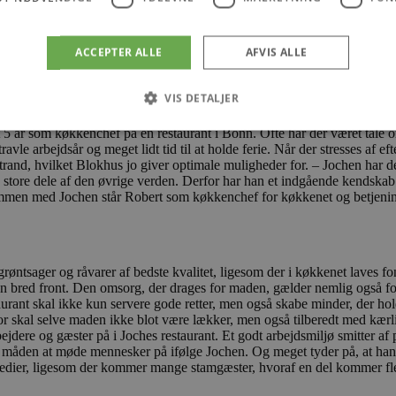
t med byen og dens charmerende atmosfære
 han køkkenchef på Restaurant Futten og begyndte som ny forpagter på K
ionsbranchen, og han elsker Blokhus og byens indbyggere, gæster og hele
ACCEPTER ALLE
AFVIS ALLE
VIS DETALJER
e seneste 22 år været gift med hinanden. Parret har ingen børn, men ti
 5 år som køkkenchef på en restaurant i Bonn. Ofte har der været tale o
vle arbejdsår og meget lidt tid til at holde ferie. Når der stresses af ef
trand, hvilket Blokhus jo giver optimale muligheder for. – Jochen har 
Absolut nødvendige
Ydeevne
Målretning
Funktionalitet
 store dele af den øvrige verden. Derfor har han et indgående kendskab ti
ammen med Jochen står Robert som køkkenchef for køkkenet og betjening
 muliggør hjemmesidens grundlæggende funktionalitet såsom brugerlogin og kontoad
n de absolut nødvendige cookies.
Udbyder
/
Udløbsdato
Beskrivelse
Domæne
 grøntsager og råvarer af bedste kvalitet, ligesom der i køkkenet laves fo
.blokhus.dk
59 minutter
Denne cookie bruges til at begrænse, hvor mang
n bred front. Den omsorg, der drages for maden, gælder nemlig også forhol
57
udløse visse server-sidefunktioner inden for en 
staurant skal ikke kun servere gode retter, men også skabe minder, der h
sekunder
at forbedre hjemmesidens ydeevne og forhindre 
erfor skal selve maden ikke blot være lækker, men også tilberedt med kær
Session
Cookie genereret af applikationer baseret på PHP
PHP.net
ejdere og gæster på i Joches restaurant. Et godt arbejdsmiljø smitter a
generel identifikator, der bruges til at opretholde
blokhus.dk
åden at møde mennesker på ifølge Jochen. Og meget tyder på, at han har
brugersessioner. Det er normalt et tilfældigt g
 medier, ligesom der kommer mange stamgæster, hvoraf en del kommer f
det bruges kan være specifikt for webstedet, me
opretholde en logget status for en bruger mellem