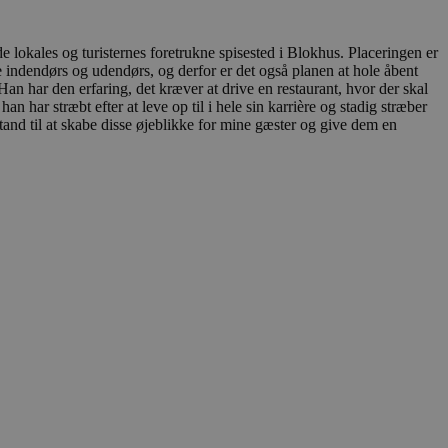
ten til at huske
nødvendigt, at Cookie-
e lokales og turisternes foretrukne spisested i Blokhus. Placeringen er
 session tilstand, mens de
åde indendørs og udendørs, og derfor er det også planen at hole åbent
eller data poster huskes
Han har den erfaring, det kræver at drive en restaurant, hvor der skal
 har stræbt efter at leve op til i hele sin karrière og stadig stræber
tand til at skabe disse øjeblikke for mine gæster og give dem en
ykke og privatlivsvalg for
r data på den besøgendes
e af personlige oplysninger
et i fremtidige sessioner.
esøgte hjemmesiden for at
g opdaterer en unik værdi
r oplysninger om, hvordan
ninger.
, som slutbrugeren måtte
- som er en væsentlig
ndtere eksperimenter, A/B-
jeneste. Denne cookie
rollouts"). Cookien sikrer,
tilfældigt genereret
 en testperiode, så
modning på et websted og
e pludselig ændrer sig,
ende og sessioner, der
lander på, når du besøger
agner.
eroplevelser eller sporing