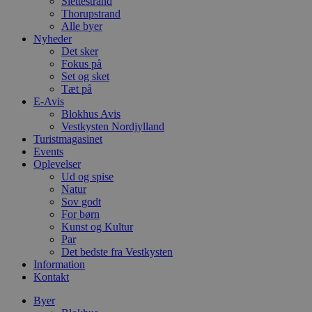
Slettestrand
Thorupstrand
Alle byer
Nyheder
Det sker
Fokus på
Set og sket
Tæt på
E-Avis
Blokhus Avis
Vestkysten Nordjylland
Turistmagasinet
Events
Oplevelser
Ud og spise
Natur
Sov godt
For børn
Kunst og Kultur
Par
Det bedste fra Vestkysten
Information
Kontakt
Byer