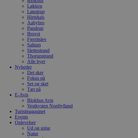
Blokhus
Løkken
Lønstrup
Hirtshals
Aabybro
Pandrup
Brovst
Fjerritslev
Saltum
Slettestrand
Thorupstrand
Alle byer
Nyheder
Det sker
Fokus på
Set og sket
Tæt på
E-Avis
Blokhus Avis
Vestkysten Nordjylland
Turistmagasinet
Events
Oplevelser
Ud og spise
Natur