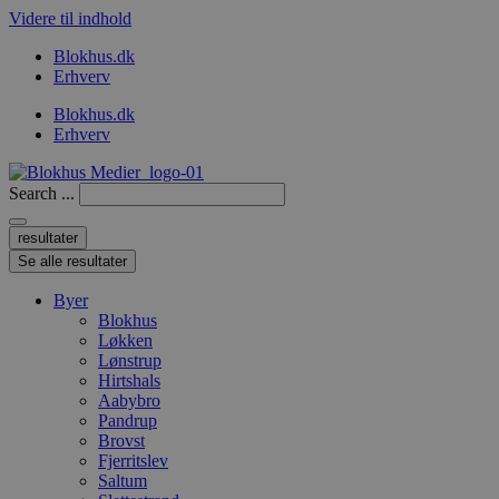
Videre til indhold
Blokhus.dk
Erhverv
Blokhus.dk
Erhverv
Search ...
resultater
Se alle resultater
Byer
Blokhus
Løkken
Lønstrup
Hirtshals
Aabybro
Pandrup
Brovst
Fjerritslev
Saltum