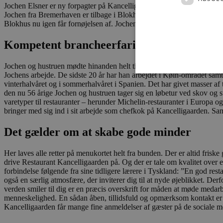
Jochen Elsner er ny forpagter på Kancelligaarden og nyder gensyne
Jochen fra Bremerhaven er tilbage i Blokhus. I perioden 2014-21 var
Blokhus nu igen får fornøjelsen af. Jochen elsker sit job i restaurat
Kompetent brancheerfaring
Jochen og hustruen mødte hinanden helt tilbage i børnehaven og har d
Jochens arbejde. De sidste 20 år har han arbejdet i Køln-området samt
vinterhalvåret og i sommerhalvåret i Spanien. Det har givet masser af tra
den nu 56 årige Jochen og hustruen tager sig en løbetur ved skov og s
varetyper til restauranter – herunder Michelin-restauranter i Europa og
bringer med sig ind i sit arbejde som chefkok på Kancelligaarden. S
Absolut nødvendige cookies
kan ikke bruges korrekt ude
Det gælder om at skabe gode minder
Navn
Her laves alle retter på menukortet helt fra bunden. Der er altid friske
pys_session_limit
drive Restaurant Kancelligaarden på. Og der er tale om kvalitet over e
forbindelse følgende fra sine tidligere lærere i Tyskland: ”En god re
også en særlig atmosfære, der inviterer dig til at nyde øjeblikket. D
PHPSESSID
verden smiler til dig er en præcis overskrift for måden at møde medarb
menneskelighed. En sådan åben, tillidsfuld og opmærksom kontakt er m
Kancelligaarden får mange fine anmeldelser af gæster på de sociale