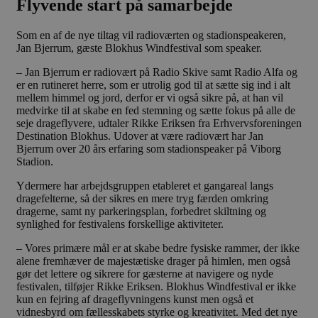
Flyvende start på samarbejde
Som en af de nye tiltag vil radioværten og stadionspeakeren,
Jan Bjerrum, gæste Blokhus Windfestival som speaker.
– Jan Bjerrum er radiovært på Radio Skive samt Radio Alfa og
er en rutineret herre, som er utrolig god til at sætte sig ind i alt
mellem himmel og jord, derfor er vi også sikre på, at han vil
medvirke til at skabe en fed stemning og sætte fokus på alle de
seje drageflyvere, udtaler Rikke Eriksen fra Erhvervsforeningen
Destination Blokhus. Udover at være radiovært har Jan
Bjerrum over 20 års erfaring som stadionspeaker på Viborg
Stadion.
Ydermere har arbejdsgruppen etableret et gangareal langs
dragefelterne, så der sikres en mere tryg færden omkring
dragerne, samt ny parkeringsplan, forbedret skiltning og
synlighed for festivalens forskellige aktiviteter.
– Vores primære mål er at skabe bedre fysiske rammer, der ikke
alene fremhæver de majestætiske drager på himlen, men også
gør det lettere og sikrere for gæsterne at navigere og nyde
festivalen, tilføjer Rikke Eriksen. Blokhus Windfestival er ikke
kun en fejring af drageflyvningens kunst men også et
vidnesbyrd om fællesskabets styrke og kreativitet. Med det nye