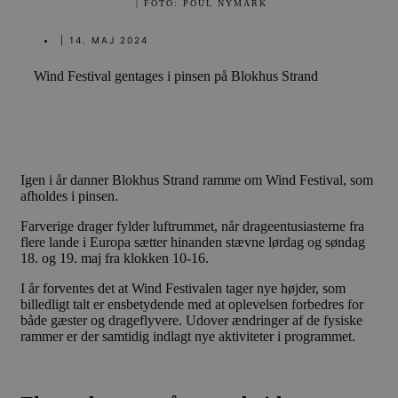
| FOTO: POUL NYMARK
|
14. MAJ 2024
Wind Festival gentages i pinsen på Blokhus Strand
Igen i år danner Blokhus Strand ramme om Wind Festival, som
afholdes i pinsen.
Farverige drager fylder luftrummet, når drageentusiasterne fra
flere lande i Europa sætter hinanden stævne lørdag og søndag
18. og 19. maj fra klokken 10-16.
I år forventes det at Wind Festivalen tager nye højder, som
billedligt talt er ensbetydende med at oplevelsen forbedres for
både gæster og drageflyvere. Udover ændringer af de fysiske
rammer er der samtidig indlagt nye aktiviteter i programmet.