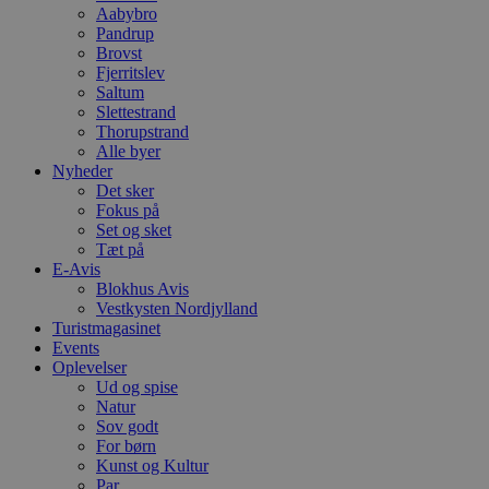
o
Aabybro
b
Pandrup
t
d
Brovst
g
Fjerritslev
h
Saltum
o
e
Slettestrand
h
Thorupstrand
ti
Alle byer
Nyheder
VISITOR_PRIVACY_METADATA
5 måneder
D
YouTube
4 uger
b
.youtube.com
Det sker
g
Fokus på
b
Set og sket
s
p
Tæt på
f
E-Avis
i
Blokhus Avis
w
Vestkysten Nordjylland
r
p
Turistmagasinet
b
Events
s
Oplevelser
f
p
Ud og spise
b
Natur
p
Sov godt
o
For børn
i
d
Kunst og Kultur
p
Par