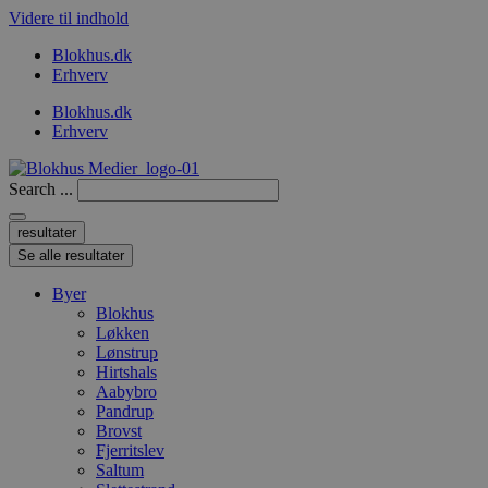
Videre til indhold
Blokhus.dk
Erhverv
Blokhus.dk
Erhverv
Search ...
resultater
Se alle resultater
Byer
Blokhus
Løkken
Lønstrup
Hirtshals
Aabybro
Pandrup
Brovst
Fjerritslev
Saltum