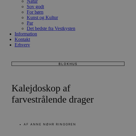
Natur
Sov godt
For børn
Kunst og Kultur
Par
Det bedste fra Vestkysten
Information
Kontakt
Erhverv
BLOKHUS
Kalejdoskop af
farvestrålende drager
AF
ANNE NØHR RINGGREN