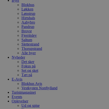
Byer
Blokhus
Løkken
Lønstrup
Hirtshals
Aabybro
Pandrup
Brovst
Fjerritslev
Saltum
Slettestrand
Thorupstrand
Alle byer
Nyheder
Det sker
Fokus på
Set og sket
Tæt på
E-Avis
Blokhus Avis
Vestkysten Nordjylland
Turistmagasinet
Events
Oplevelser
Ud og spise