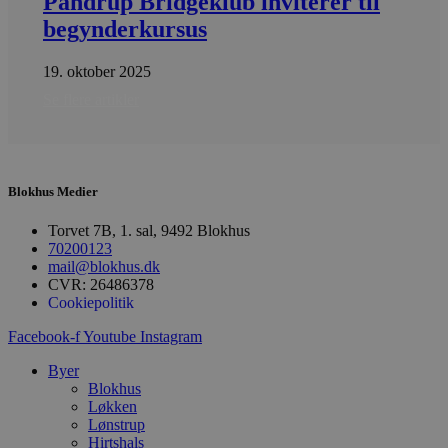
Pandrup Bridgeklub inviterer til
e
g
begynderkursus
n
h
b
19. oktober 2025
s
w
Se flere artikler
e
e
o
l
e
m
Blokhus Medier
CookieScriptConsent
4 uger 2
D
CookieScript
dage
b
blokhus.dk
C
Torvet 7B, 1. sal, 9492 Blokhus
S
70200123
t
mail@blokhus.dk
h
p
CVR: 26486378
s
Cookiepolitik
b
e
Facebook-f
Youtube
Instagram
a
S
c
Byer
f
Blokhus
k
Løkken
pys_start_session
.blokhus.dk
Session
D
Lønstrup
b
Hirtshals