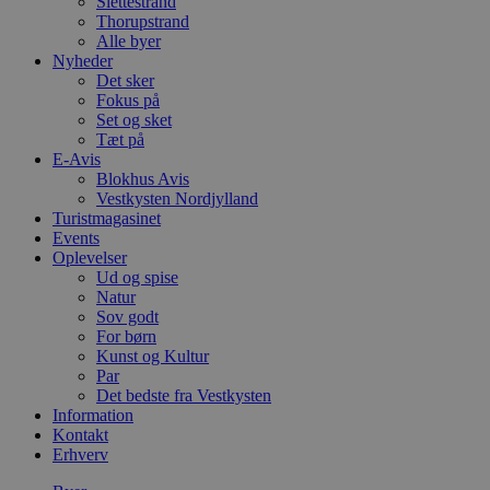
Slettestrand
Thorupstrand
Alle byer
Nyheder
Det sker
Fokus på
Set og sket
Tæt på
E-Avis
Blokhus Avis
Vestkysten Nordjylland
Turistmagasinet
Events
Oplevelser
Ud og spise
Natur
Sov godt
For børn
Kunst og Kultur
Par
Det bedste fra Vestkysten
Information
Kontakt
Erhverv